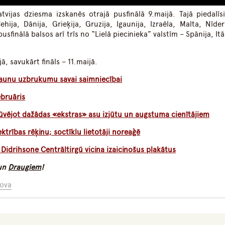
vijas dziesma izskanēs otrajā pusfinālā 9.maijā. Tajā piedalīsi
ehija, Dānija, Grieķija, Gruzija, Igaunija, Izraēla, Malta, Nīder
sfinālā balsos arī trīs no “Lielā piecinieka” valstīm – Spānija, Itā
jā, savukārt fināls – 11.maijā.
jaunu uzbrukumu savai saimniecībai
ebruāris
zbūvējot dažādas «ekstras» asu izjūtu un augstuma cienītājiem
ektrības rēķinu; soctīklu lietotāji noreaģē
Didrihsone Centrāltirgū vicina izaicinošus plakātus
un
Draugiem
!
ova