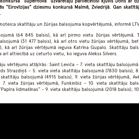
mu konkursa “Supernova” uzvarētāju pārliecinoši kļuvis Dons ar d
ēs “Eirovīzijas” dziesmu konkursā Malmē, Zviedrijā. Gan skatītāj
.
noteica skatītāju un žūrijas balsojuma kopvērtējumā, informē LT
sojumā (64 845 balsis), kā arī pirmo vietu žūrijas vērtējumā. 
alsojumā (31 477 balsis), kā arī otro vietu žūrijas vērtējumā, bet
s), kā arī žūrijas vērtējumā ieguva Katrīna Gupalo. Skatītāju bal
 arī attiecībā uz ceturto vietu, ko ieguva Alekss Silvers.
u vērtējums atšķīrās: Saint Levića – 7. vieta skatītāju balsojumā
rds Strazdiņš – 5. vieta vieta skatītāju balsojumā (7830 balsis), 8
 skatītāju balsojumā (4915 balsis), 9. vieta žūrijas vērtējumā, Av
, 7. vieta žūrijas vērtējumā; Funkinbiz – 10. vieta skatītāju bal
 “Papīra lidmašīnas” – 9. vieta skatītāju balsojumā (2018 balsis), 10