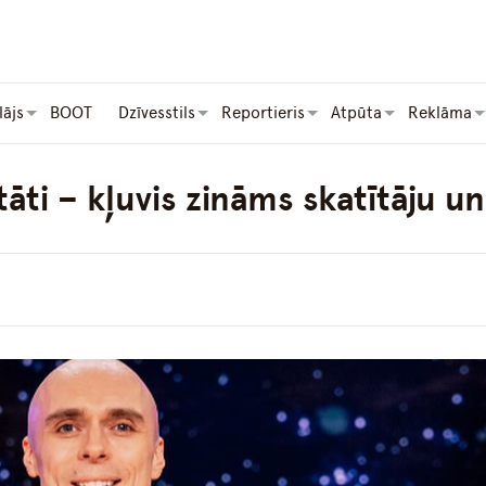
lājs
BOOT
Dzīvesstils
Reportieris
Atpūta
Reklāma
āti – kļuvis zināms skatītāju u