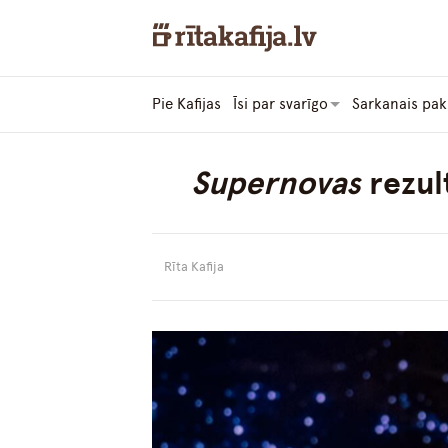
Pie Kafijas
Īsi par svarīgo
Sarkanais pak
Supernovas
rezult
Rīta Kafija