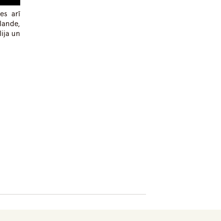
es arī
lande,
lija un