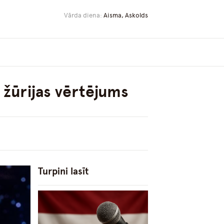
Vārda diena:
Aisma, Askolds
n žūrijas vērtējums
Turpini lasīt