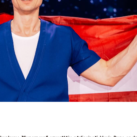
dIn
atsApp