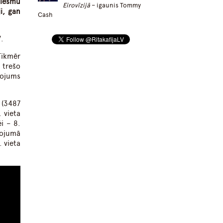
ziesmu
Eirovīzijā
– igaunis Tommy
i, gan
Cash
V.
Tikmēr
 trešo
sojums
 (3487
. vieta
éi – 8.
sojumā
. vieta