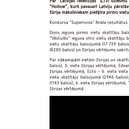
Par “Latvijas Televīzijas” (LTV) dzies
“Hollow”, kurš pavasarī Latviju pārstāv
žūrija māksliniekam piešķīra pirmo vietu
Konkursa “Supernova” fināla rezultātus 
Dons ieguva pirmo vietu skatītāju bal
“Vēstulēs” ieguva otro vietu skatītāju b
vietu skatītāju balsojumā (17 739 balsi
(8285 balsis) un žūrijas vērtējums sakrita
Par nākamajām vietām žūrijas un skatītāj
balsis), 5. vieta žūrijas vērtējumā; Edva
žūrijas vērtējumā; Ecto – 6. vieta vieta
vieta skatītāju balsojumā (2946 balsis)
(1143 balsis), 6. vieta žūrijas vērtējumā;
žūrijas vērtējumā.