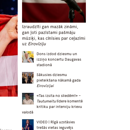
Izraudzīti gan mazāk zināmi,
gan ļoti pazīstami pašmāju
mūziķi, kas cīnīsies par ceļazīmi
uz
Eirovīziju
Dons izdod dziesmu un
izziņo koncertu Daugavas
stadionā
Sākusies dziesmu
pieteikšana nākamā gada
Eirovīzijai
«Tas izsita no sliedēm!» –
Tautumeitu
līdere komentē
kritiku par interviju krievu
valodā
VIDEO | Rīgā uzstāsies
trešās vietas ieguvējs