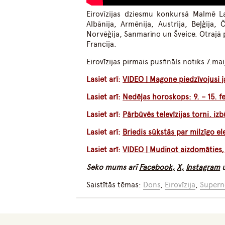
Eirovīzijas dziesmu konkursā Malmē Lat
Albānija, Armēnija, Austrija, Beļģija, Č
Norvēģija, Sanmarīno un Šveice. Otrajā pu
Francija.
Eirovīzijas pirmais pusfināls notiks 7.mai
Lasiet arī:
VIDEO | Magone piedzīvojusi 
Lasiet arī:
Nedēļas horoskops: 9. – 15. f
Lasiet arī:
Pārbūvēs televīzijas torni, i
Lasiet arī:
Briedis sūkstās par milzīgo el
Lasiet arī:
VIDEO | Mudinot aizdomāties, 
Seko mums arī
Facebook,
X,
Instagram
Saistītās tēmas:
Dons
,
Eirovīzija
,
Supern