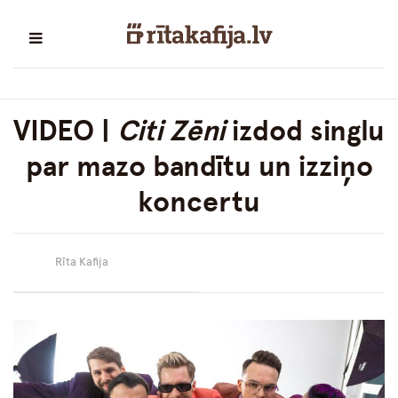
VIDEO |
Citi Zēni
izdod singlu
par mazo bandītu un izziņo
koncertu
Rīta Kafija