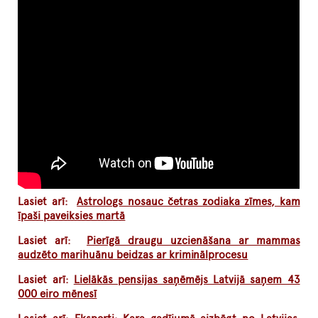
Lasiet arī:
Astrologs nosauc četras zodiaka zīmes, kam
īpaši paveiksies martā
Lasiet arī:
Pierīgā draugu uzcienāšana ar mammas
audzēto marihuānu beidzas ar kriminālprocesu
Lasiet arī:
Lielākās pensijas saņēmējs Latvijā saņem 43
000 eiro mēnesī