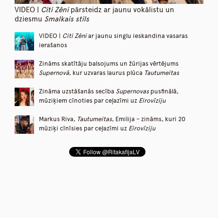
VIDEO |
Citi Zēni
pārsteidz ar jaunu vokālistu un
dziesmu
Smalkais stils
VIDEO |
Citi Zēni
ar jaunu singlu ieskandina vasaras
ierašanos
Zināms skatītāju balsojums un žūrijas vērtējums
Supernovā
, kur uzvaras laurus plūca
Tautumeitas
Zināma uzstāšanās secība
Supernovas
pusfinālā,
mūziķiem cīnoties par ceļazīmi uz
Eirovīziju
Markus Riva,
Tautumeitas
, Emilija – zināms, kuri 20
mūziķi cīnīsies par ceļazīmi uz
Eirovīziju