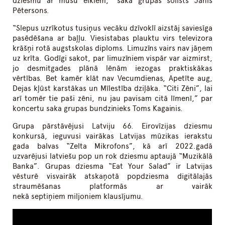
dziesmu ar mūsu elkiem,” saka grupas solists Jānis
Pētersons.
“Slepus uzrīkotus tusiņus vecāku dzīvoklī aizstāj saviesīga
pasēdēšana ar baļļu. Viesistabas plauktu virs televizora
krāšņi rotā augstskolas diploms. Limuzīns vairs nav jāņem
uz krīta. Godīgi sakot, par limuzīniem vispār var aizmirst,
jo desmitgades plānā lēnām iezogas praktiskākas
vērtības. Bet kamēr klāt nav Vecumdienas, Apetīte aug,
Dejas kļūst karstākas un Mīlestība dziļāka. “Citi Zēni”, lai
arī tomēr tie paši zēni, nu jau pavisam citā līmenī,” par
koncertu saka grupas bundzinieks Toms Kagainis.
Grupa pārstāvējusi Latviju 66. Eirovīzijas dziesmu
konkursā, ieguvusi vairākas Latvijas mūzikas ierakstu
gada balvas “Zelta Mikrofons”, kā arī 2022.gadā
uzvarējusi latviešu pop un rok dziesmu aptaujā “Muzikālā
Banka”. Grupas dziesma “Eat Your Salad” ir Latvijas
vēsturē visvairāk atskaņotā popdziesma digitālajās
straumēšanas platformās ar vairāk
nekā septiņiem miljoniem klausījumu.