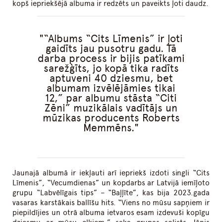
kopš iepriekšējā albuma ir redzēts un paveikts ļoti daudz.
“Albums “Cits Līmenis” ir ļoti
gaidīts jau pusotru gadu. Tā
darba process ir bijis patīkami
sarežģīts, jo kopā tika radīts
aptuveni 40 dziesmu, bet
albumam izvēlējāmies tikai
12,” par albumu stāsta “Citi
Zēni” muzikālais vadītājs un
mūzikas producents Roberts
Memmēns.
Jaunajā albumā ir iekļauti arī iepriekš izdoti singli “Cits
Līmenis”, “Vecumdienas” un kopdarbs ar Latvijā iemīļoto
grupu “Labvēlīgais tips” – “Baļļīte”, kas bija 2023.gada
vasaras karstākais ballīšu hits. “Viens no mūsu sapņiem ir
piepildījies un otrā albuma ietvaros esam izdevuši kopīgu