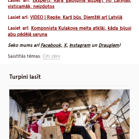
Lasiet arī:
Eksperti: Kara gadījumā aizbēgt no Latvijas,
visticamāk, neizdotos
Lasiet arī:
VIDEO | Repše: Karš būs. Diemžēl arī Latvijā
Lasiet arī:
Komponista Kulakova meita atklāj, kāda bijusi
abu pēdējā saruna
Seko mums arī
Facebook,
X,
Instagram
un
Draugiem
!
Saistītās tēmas:
Citi zēni
Turpini lasīt