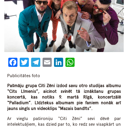
Facebook
Twitter
Telegram
Email
LinkedIn
WhatsApp
Publicitātes foto
Pašmāju grupa Citi Zēni izdod savu otro studijas albumu
“Cits Līmenis”, aicinot svinēt tā iznākšanu grupas
koncertā, kas notiks 9. martā Rīgā, koncertzālē
“Palladium”. Līdztekus albumam pie faniem nonāk arī
jauns singls un videoklips “Mazais bandīts”.
Ar vieglu pašironiju “Citi Zēni” sevi dēvē par
intelektuāļiem, kas dzied par to, ko redz sev visapkārt un