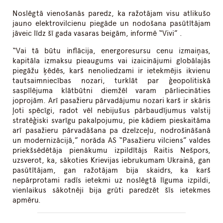
Noslēgtā vienošanās paredz, ka ražotājam visu atlikušo
jauno elektrovilcienu piegāde un nodošana pasūtītājam
jāveic līdz šī gada vasaras beigām, informē “Vivi” .
“Vai tā būtu inflācija, energoresursu cenu izmaiņas,
kapitāla izmaksu pieaugums vai izaicinājumi globālajās
piegāžu ķēdēs, karš nenoliedzami ir ietekmējis ikvienu
tautsaimniecības nozari, turklāt par ģeopolitiskā
saspīlējuma klātbūtni diemžēl varam pārliecināties
joprojām. Arī pasažieru pārvadājumu nozari karš ir skāris
ļoti spēcīgi, radot vēl nebijušus pārbaudījumus valstij
stratēģiski svarīgu pakalpojumu, pie kādiem pieskaitāma
arī pasažieru pārvadāšana pa dzelzceļu, nodrošināšanā
un modernizācijā,” norāda AS “Pasažieru vilciens” valdes
priekšsēdētāja pienākumu izpildītājs Raitis Nešpors,
uzsverot, ka, sākoties Krievijas iebrukumam Ukrainā, gan
pasūtītājam, gan ražotājam bija skaidrs, ka karš
nepārprotami radīs ietekmi uz noslēgtā līguma izpildi,
vienlaikus sākotnēji bija grūti paredzēt šīs ietekmes
apmēru.