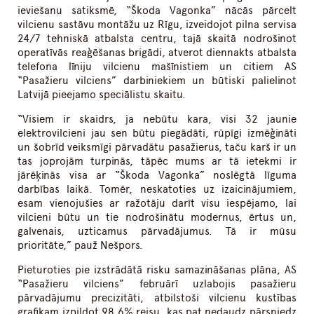
ieviešanu satiksmē, “Škoda Vagonka” nācās pārcelt
vilcienu sastāvu montāžu uz Rīgu, izveidojot pilna servisa
24/7 tehniskā atbalsta centru, tajā skaitā nodrošinot
operatīvās reaģēšanas brigādi, atverot diennakts atbalsta
telefona līniju vilcienu mašīnistiem un citiem AS
“Pasažieru vilciens” darbiniekiem un būtiski palielinot
Latvijā pieejamo speciālistu skaitu.
“Visiem ir skaidrs, ja nebūtu kara, visi 32 jaunie
elektrovilcieni jau sen būtu piegādāti, rūpīgi izmēģināti
un šobrīd veiksmīgi pārvadātu pasažierus, taču karš ir un
tas joprojām turpinās, tāpēc mums ar tā ietekmi ir
jārēķinās visa ar “Škoda Vagonka” noslēgtā līguma
darbības laikā. Tomēr, neskatoties uz izaicinājumiem,
esam vienojušies ar ražotāju darīt visu iespējamo, lai
vilcieni būtu un tie nodrošinātu modernus, ērtus un,
galvenais, uzticamus pārvadājumus. Tā ir mūsu
prioritāte,” pauž Nešpors.
Pieturoties pie izstrādātā risku samazināšanas plāna, AS
“Pasažieru vilciens” februārī uzlabojis pasažieru
pārvadājumu precizitāti, atbilstoši vilcienu kustības
grafikam izpildot 98,6% reisu, kas pat nedaudz pārsniedz