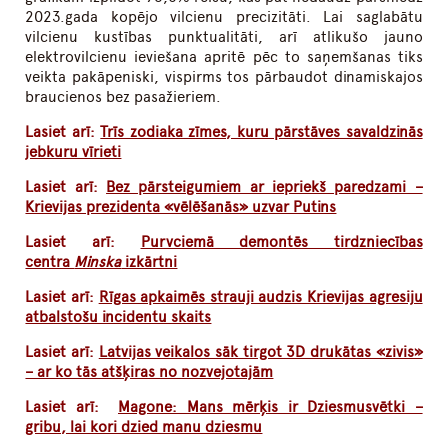
2023.gada kopējo vilcienu precizitāti. Lai saglabātu
vilcienu kustības punktualitāti, arī atlikušo jauno
elektrovilcienu ieviešana apritē pēc to saņemšanas tiks
veikta pakāpeniski, vispirms tos pārbaudot dinamiskajos
braucienos bez pasažieriem.
Lasiet arī:
Trīs zodiaka zīmes, kuru pārstāves savaldzinās
jebkuru vīrieti
Lasiet arī:
Bez pārsteigumiem ar iepriekš paredzami –
Krievijas prezidenta «vēlēšanās» uzvar Putins
Lasiet arī:
Purvciemā demontēs tirdzniecības
centra
Minska
izkārtni
Lasiet arī:
Rīgas apkaimēs strauji audzis Krievijas agresiju
atbalstošu incidentu skaits
Lasiet arī:
Latvijas veikalos sāk tirgot 3D drukātas «zivis»
– ar ko tās atšķiras no nozvejotajām
Lasiet arī:
Magone: Mans mērķis ir Dziesmusvētki –
gribu, lai kori dzied manu dziesmu