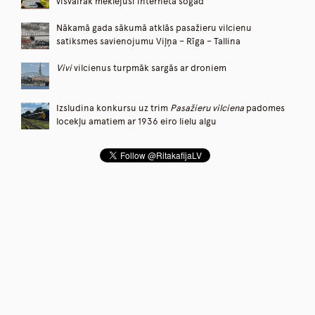
visvairāk meklējuši internetā šogad
Nākamā gada sākumā atklās pasažieru vilcienu
satiksmes savienojumu Viļņa – Rīga – Tallina
Vivi
vilcienus turpmāk sargās ar droniem
Izsludina konkursu uz trim
Pasažieru vilciena
padomes
locekļu amatiem ar 1936 eiro lielu algu