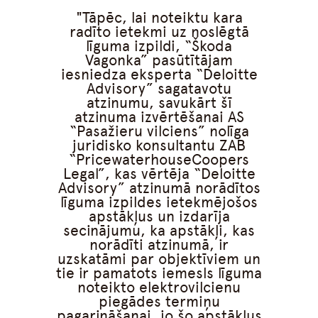
Tāpēc, lai noteiktu kara
radīto ietekmi uz noslēgtā
līguma izpildi, “Škoda
Vagonka” pasūtītājam
iesniedza eksperta “Deloitte
Advisory” sagatavotu
atzinumu, savukārt šī
atzinuma izvērtēšanai AS
“Pasažieru vilciens” nolīga
juridisko konsultantu ZAB
“PricewaterhouseCoopers
Legal”, kas vērtēja “Deloitte
Advisory” atzinumā norādītos
līguma izpildes ietekmējošos
apstākļus un izdarīja
secinājumu, ka apstākļi, kas
norādīti atzinumā, ir
uzskatāmi par objektīviem un
tie ir pamatots iemesls līguma
noteikto elektrovilcienu
piegādes termiņu
pagarināšanai, jo šo apstākļus