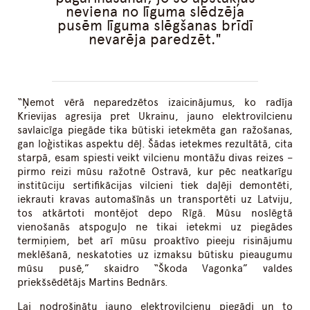
neviena no līguma slēdzēja
pusēm līguma slēgšanas brīdī
nevarēja paredzēt.
“Ņemot vērā neparedzētos izaicinājumus, ko radīja
Krievijas agresija pret Ukrainu, jauno elektrovilcienu
savlaicīga piegāde tika būtiski ietekmēta gan ražošanas,
gan loģistikas aspektu dēļ. Šādas ietekmes rezultātā, cita
starpā, esam spiesti veikt vilcienu montāžu divas reizes –
pirmo reizi mūsu ražotnē Ostravā, kur pēc neatkarīgu
institūciju sertifikācijas vilcieni tiek daļēji demontēti,
iekrauti kravas automašīnās un transportēti uz Latviju,
tos atkārtoti montējot depo Rīgā. Mūsu noslēgtā
vienošanās atspoguļo ne tikai ietekmi uz piegādes
termiņiem, bet arī mūsu proaktīvo pieeju risinājumu
meklēšanā, neskatoties uz izmaksu būtisku pieaugumu
mūsu pusē,” skaidro “Škoda Vagonka” valdes
priekšsēdētājs Martins Bednārs.
Lai nodrošinātu jauno elektrovilcienu piegādi un to