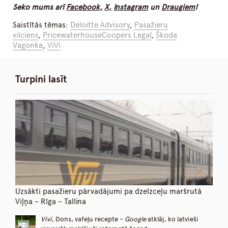
Seko mums arī
Facebook,
X,
Instagram
un
Draugiem
!
Saistītās tēmas:
Deloitte Advisory
,
Pasažieru
vilciens
,
PricewaterhouseCoopers Legal
,
Škoda
Vagonka
,
ViVi
Turpini lasīt
Uzsākti pasažieru pārvadājumi pa dzelzceļu maršrutā
Viļņa – Rīga – Tallina
Vivi
, Dons, vafeļu recepte –
Google
atklāj, ko latvieši