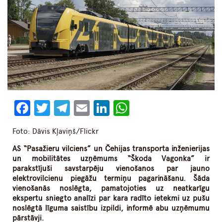
Facebook
Twitter
Telegram
Email
LinkedIn
WhatsApp
Foto: Dāvis Kļaviņš/Flickr
AS “Pasažieru vilciens” un Čehijas transporta inženierijas
un mobilitātes uzņēmums “Škoda Vagonka” ir
parakstījuši savstarpēju vienošanos par jauno
elektrovilcienu piegāžu termiņu pagarināšanu. Šāda
vienošanās noslēgta, pamatojoties uz neatkarīgu
ekspertu sniegto analīzi par kara radīto ietekmi uz pušu
noslēgtā līguma saistību izpildi, informē abu uzņēmumu
pārstāvji.