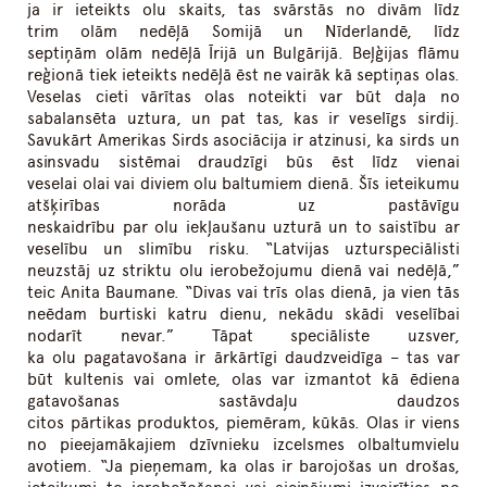
ja ir ieteikts olu skaits, tas svārstās no divām līdz
trim olām nedēļā Somijā un Nīderlandē, līdz
septiņām olām nedēļā Īrijā un Bulgārijā. Beļģijas flāmu
reģionā tiek ieteikts nedēļā ēst ne vairāk kā septiņas olas.
Veselas cieti vārītas olas noteikti var būt daļa no
sabalansēta uztura, un pat tas, kas ir veselīgs sirdij.
Savukārt Amerikas Sirds asociācija ir atzinusi, ka sirds un
asinsvadu sistēmai draudzīgi būs ēst līdz vienai
veselai olai vai diviem olu baltumiem dienā. Šīs ieteikumu
atšķirības norāda uz pastāvīgu
neskaidrību par olu iekļaušanu uzturā un to saistību ar
veselību un slimību risku. “Latvijas uzturspeciālisti
neuzstāj uz striktu olu ierobežojumu dienā vai nedēļā,”
teic Anita Baumane. “Divas vai trīs olas dienā, ja vien tās
neēdam burtiski katru dienu, nekādu skādi veselībai
nodarīt nevar.” Tāpat speciāliste uzsver,
ka olu pagatavošana ir ārkārtīgi daudzveidīga – tas var
būt kultenis vai omlete, olas var izmantot kā ēdiena
gatavošanas sastāvdaļu daudzos
citos pārtikas produktos, piemēram, kūkās. Olas ir viens
no pieejamākajiem dzīvnieku izcelsmes olbaltumvielu
avotiem. “Ja pieņemam, ka olas ir barojošas un drošas,