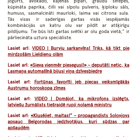
jogurts, avokado, kajenas pipari, graudu sinepes,
kūpināta paprika, čilli vai sīpolu pulveris, ķiploku sāls,
humuss, sasmalcināti maurloki, laima vai citrona sula.
Tās visas ir saderīgas garšas visās iespējamās
kombinācijās un katru olu var pildīt ar atšķirīgu
pildījumu. Tie būs īsti garšas svētki ar olu goda vietā,” ir
pārliecināta uztura speciāliste.
Lasiet arī:
VIDEO | Burvju sarkanvīns! Triks, kā tikt pie
mirdzošām Lieldienu olām
Lasiet arī:
«Sieva vienmēr piesegusi!» – deputāti netic, ka
Lasmaņa automašīnā bijusi viņa dzīvesbiedre
Lasiet arī:
Fortūnas favorīti jeb piecas veiksmīgākās
Austrumu horoskopa zīmes
Lasiet arī:
VIDEO | Domājot, ka mikrofons izslēgts,
latviešu žurnālists tiešraidē rupji nolamā ministru
Lasiet arī:
«Klusējiet, maitas!” – propagandists Solovjovs
apsauc Belgorodas iedzīvotājus, kuri sūdzas par
apšaudēm