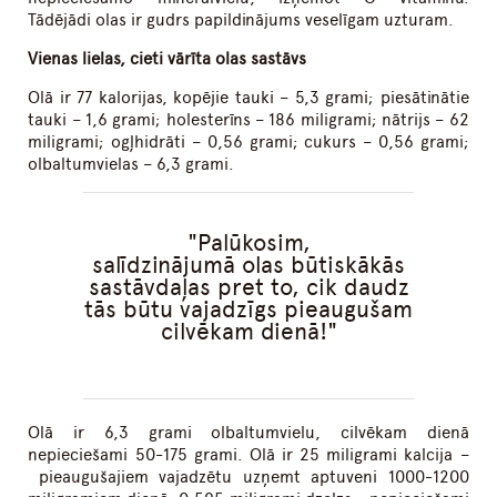
Tādējādi olas ir gudrs papildinājums veselīgam uzturam.
Vienas lielas, cieti vārīta olas sastāvs
Olā ir 77 kalorijas, kopējie tauki – 5,3 grami; piesātinātie
tauki – 1,6 grami; holesterīns – 186 miligrami; nātrijs – 62
miligrami; ogļhidrāti – 0,56 grami; cukurs – 0,56 grami;
olbaltumvielas – 6,3 grami.
Palūkosim,
salīdzinājumā olas būtiskākās
sastāvdaļas pret to, cik daudz
tās būtu vajadzīgs pieaugušam
cilvēkam dienā!
Olā ir 6,3 grami olbaltumvielu, cilvēkam dienā
nepieciešami 50-175 grami. Olā ir 25 miligrami kalcija –
pieaugušajiem vajadzētu uzņemt aptuveni 1000-1200