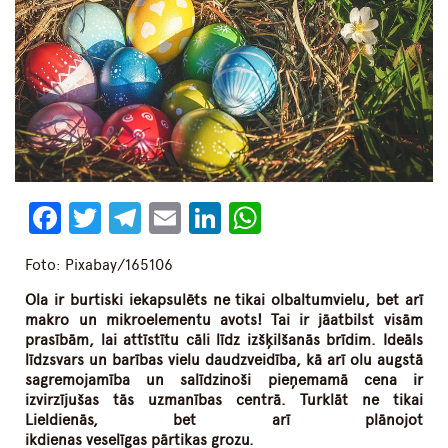
Facebook
Twitter
Telegram
Email
LinkedIn
WhatsApp
Foto: Pixabay/165106
Ola ir burtiski iekapsulēts ne tikai olbaltumvielu, bet arī
makro un mikroelementu avots! Tai ir jāatbilst visām
prasībām, lai attīstītu cāli līdz izšķilšanās brīdim. Ideāls
līdzsvars un barības vielu daudzveidība, kā arī olu augstā
sagremojamība un salīdzinoši pieņemamā cena ir
izvirzījušas tās uzmanības centrā. Turklāt ne tikai
Lieldienās, bet arī plānojot
ikdienas veselīgas pārtikas grozu.