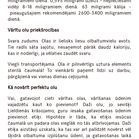
miligramiem dienā. 0,595 miligrami dzelzs – nepieciešami
vidēji 8-18 miligramiem dienā. 63 miligrami kālija –
pieaugušajiem rekomendējami 2600-3400 miligramiem
dienā.
Vārītu olu priekšrocības
Svara zudums. Olas ir lielisks liesu olbaltumvielu avots.
Tie radīs sāta sajūtu, nesaņemot pārāk daudz kaloriju,
kas ir noderīgi, ja vēlaties zaudēt svaru.
Viegli transportējama. Ola ir pilnvērtīgs uztura elements
sterilā čaumalā! To vienkārši paņemt līdzi uz darbu,
pārgājienā vai vienas dienas ceļojumā.
Kā novārīt perfektu olu
Vai, gatavojot cieti vārītas olas, vārīšanas ūdenim
vajadzētu kaut ko pievienot? Daži olu, jo sevišķi
Lieldienās krāsojamo, guru iesaka gatavošanas ūdenim
pievienot etiķi. Hipotēze ir tāda, ka etiķis iesūcas
čaumalā un padara olas vieglāk no tās atbrīvojamas. Daži
etiķa aizstāvji uzskata, ka tas var arī palīdzēt novērst vēl
šķidrā olbaltuma izplūšanu ūdenī, ja gatavošanas laikā