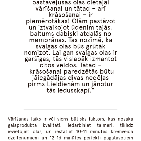
pastāvējušas olas cietajai
vārīšanai un tātad – arī
krāsošanai – ir
piemērotākas! Olām pastāvot
un iztvaikojot ūdenim tajās,
baltums dabiski atdalās no
membrānas. Tas nozīmē, ka
svaigas olas būs grūtāk
nomizot. Lai gan svaigas olas ir
garšīgas, tās vislabāk izmantot
citos veidos. Tātad –
krāsošanai paredzētās būtu
jāiegādājas divas nedēļas
pirms Lieldienām un jānotur
tās ledusskapī.
Vārīšanas laiks ir vēl viens būtisks faktors, kas nosaka
galaprodukta kvalitāti. Iedarbiniet taimeri, tiklīdz
ievietojiet olas, un iestatiet 10-11 minūtes krēmveida
dzeltenumiem un 12-13 minūtes perfekti pagatavotiem