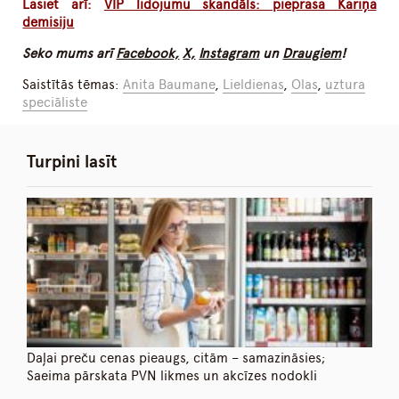
Lasiet arī:
VIP lidojumu skandāls: pieprasa Kariņa
demisiju
Seko mums arī
Facebook,
X,
Instagram
un
Draugiem
!
Saistītās tēmas:
Anita Baumane
,
Lieldienas
,
Olas
,
uztura
speciāliste
Turpini lasīt
Daļai preču cenas pieaugs, citām – samazināsies;
Saeima pārskata PVN likmes un akcīzes nodokli