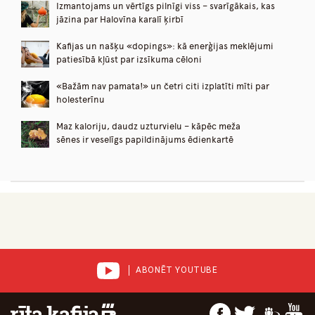
Izmantojams un vērtīgs pilnīgi viss – svarīgākais, kas
jāzina par Halovīna karalī ķirbī
Kafijas un našķu «dopings»: kā enerģijas meklējumi
patiesībā kļūst par izsīkuma cēloni
«Bažām nav pamata!» un četri citi izplatīti mīti par
holesterīnu
Maz kaloriju, daudz uzturvielu – kāpēc meža
sēnes ir veselīgs papildinājums ēdienkartē
ABONĒT YOUTUBE