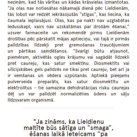
nezinām, kad tās vārītas un kādas krāsvielas izmantotas.
“Ja olas nav notiesātas nākamajā dienā pēc Lieldienām,
tās lobot var redzēt iekrāsojušās “stīgas”, kas liecina, ka
čaumala ieplaisājusi. Olas, kas pa nakti nav uzglabātas
ledusskapī, vairs nav uzskatāmas par drošām ēšanai,”
uzsver farmaceite un rekomendē pirms Lieldienām
drošības pēc pārskatīt mājas aptieciņu, vai tajā ir pirmās
palīdzības līdzekļi pret gremošanas traucējumiem
un pārtikas saindēšanos. “Svarīgi būtu atjaunot,
piemēram, aktivētās ogles krājumu vai sagādāt līdzekli
pret caureju, kas satur smektīnu. Diosmektīts vai
silīcijskābes gels palīdzēs ne tikai pret caureju, bet arī ja
ir vemšanas un vēdera uzpūšanās. Aptiekā pieejams
pulverveida preparāts, kas satur diosmektītu un
elektrolītus – tie samazina dehidratācijas risku caurejas
dēļ un var palīdzēt normalizēties ūdens un sāļu
līdzsvaram organismā.
Ja zināms, ka Lieldienu
maltīte būs sātīga un “smaga”,
ēšanas laikā ieteicams “pa