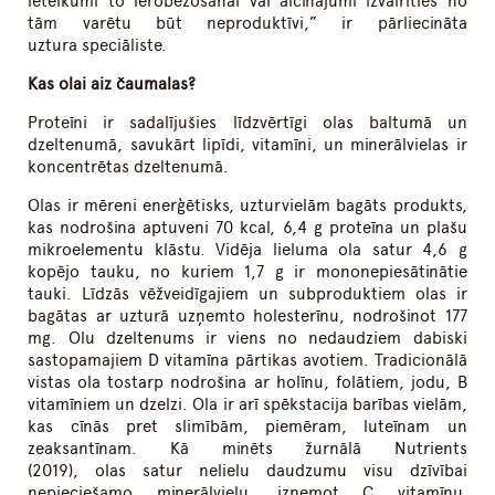
ieteikumi to ierobežošanai vai aicinājumi izvairīties no
tām varētu būt neproduktīvi,” ir pārliecināta
uztura speciāliste.
Kas olai aiz čaumalas?
Proteīni ir sadalījušies līdzvērtīgi olas baltumā un
dzeltenumā, savukārt lipīdi, vitamīni, un minerālvielas ir
koncentrētas dzeltenumā.
Olas ir mēreni enerģētisks, uzturvielām bagāts produkts,
kas nodrošina aptuveni 70 kcal, 6,4 g proteīna un plašu
mikroelementu klāstu. Vidēja lieluma ola satur 4,6 g
kopējo tauku, no kuriem 1,7 g ir mononepiesātinātie
tauki. Līdzās vēžveidīgajiem un subproduktiem olas ir
bagātas ar uzturā uzņemto holesterīnu, nodrošinot 177
mg. Olu dzeltenums ir viens no nedaudziem dabiski
sastopamajiem D vitamīna pārtikas avotiem. Tradicionālā
vistas ola tostarp nodrošina ar holīnu, folātiem, jodu, B
vitamīniem un dzelzi. Ola ir arī spēkstacija barības vielām,
kas cīnās pret slimībām, piemēram, luteīnam un
zeaksantīnam. Kā minēts žurnālā Nutrients
(2019), olas satur nelielu daudzumu visu dzīvībai
nepieciešamo minerālvielu, izņemot C vitamīnu.