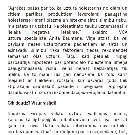
“Agrākās bažas par to, ka uztura holesterīns no olām un
citiem pārtikas produktiem ievērojami paaugstina
holesterīna līmeni plazmā un ietekmē sirds slimību risku,
ir aizstāts ar uzskatu, ka piesātināto tauku uzņemšanai ir
lielāka negatīvā ietekme,” skaidro VCA
uztura speciāliste Anita Baumane. Viņa atzīst, ka vēl
pavisam nesen uzturzinātnē pacientiem ar sirds un
asinsvadu slimību riska faktoriem tiecās rekomendēt
samazināt olas uzturā. Taču, kad pētnieki rūpīgi
pārbaudīja hipotēzes par potenciālo holesterīna līmeņa
paaugstināšanās risku, velns nemaz neizskatījās tik
melns, kā to mālē! Tas gan nenozīmē, ka “olu kari”
(nejaukt ar Lieldienu rotaļām, kur uzvaras gods tiek
stiprākajai čaumalai!) pasaulē ir beigušies. Joprojām
dažādu valstu uztura rekomendācijās vērojama dažādība.
Cik daudz? Visur visādi!
Daudzās Eiropas valstu uztura vadlīnijās minēts,
ka olas kā ilgtspējīgāks olbaltumvielu avots var aizstāt
gaļu un zivis. Dažu valstu ieteikumos nav noteikti
ierobežojumi vai īpaši norādījumi par to uzņemšanu, bet,