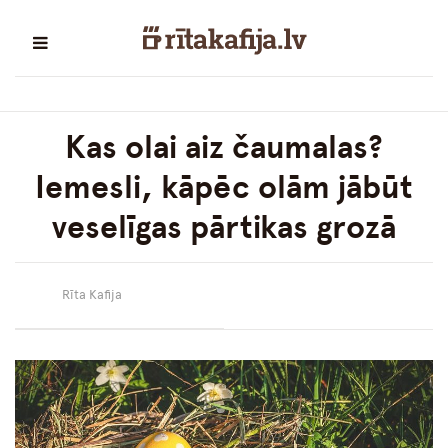
Kas olai aiz čaumalas?
Iemesli, kāpēc olām jābūt
veselīgas pārtikas grozā
Rīta Kafija