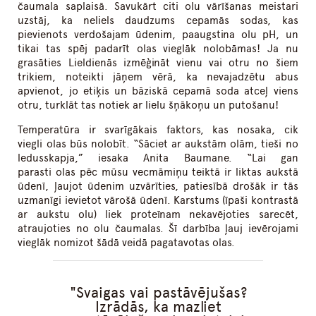
čaumala saplaisā. Savukārt citi olu vārīšanas meistari
uzstāj, ka neliels daudzums cepamās sodas, kas
pievienots verdošajam ūdenim, paaugstina olu pH, un
tikai tas spēj padarīt olas vieglāk nolobāmas! Ja nu
grasāties Lieldienās izmēģināt vienu vai otru no šiem
trikiem, noteikti jāņem vērā, ka nevajadzētu abus
apvienot, jo etiķis un bāziskā cepamā soda atceļ viens
otru, turklāt tas notiek ar lielu šņākoņu un putošanu!
Temperatūra ir svarīgākais faktors, kas nosaka, cik
viegli olas būs nolobīt. “Sāciet ar aukstām olām, tieši no
ledusskapja,” iesaka Anita Baumane. “Lai gan
parasti olas pēc mūsu vecmāmiņu teiktā ir liktas aukstā
ūdenī, ļaujot ūdenim uzvārīties, patiesībā drošāk ir tās
uzmanīgi ievietot vārošā ūdenī. Karstums (īpaši kontrastā
ar aukstu olu) liek proteīnam nekavējoties sarecēt,
atraujoties no olu čaumalas. Šī darbība ļauj ievērojami
vieglāk nomizot šādā veidā pagatavotas olas.
Svaigas vai pastāvējušas?
Izrādās, ka mazliet