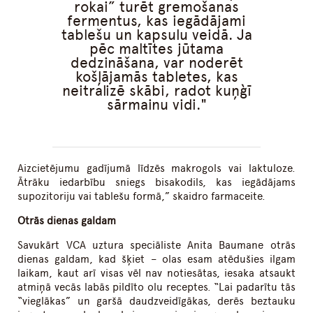
rokai” turēt gremošanas
fermentus, kas iegādājami
tablešu un kapsulu veidā. Ja
pēc maltītes jūtama
dedzināšana, var noderēt
košļājamās tabletes, kas
neitralizē skābi, radot kuņģī
sārmainu vidi.
Aizcietējumu gadījumā līdzēs makrogols vai laktuloze.
Ātrāku iedarbību sniegs bisakodils, kas iegādājams
supozitoriju vai tablešu formā,” skaidro farmaceite.
Otrās dienas galdam
Savukārt VCA uztura speciāliste Anita Baumane otrās
dienas galdam, kad šķiet – olas esam atēdušies ilgam
laikam, kaut arī visas vēl nav notiesātas, iesaka atsaukt
atmiņā vecās labās pildīto olu receptes. “Lai padarītu tās
“vieglākas” un garšā daudzveidīgākas, derēs beztauku