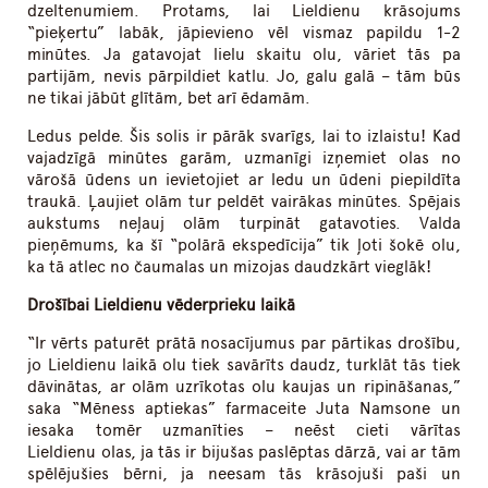
dzeltenumiem. Protams, lai Lieldienu krāsojums
“pieķertu” labāk, jāpievieno vēl vismaz papildu 1-2
minūtes. Ja gatavojat lielu skaitu olu, vāriet tās pa
partijām, nevis pārpildiet katlu. Jo, galu galā – tām būs
ne tikai jābūt glītām, bet arī ēdamām.
Ledus pelde. Šis solis ir pārāk svarīgs, lai to izlaistu! Kad
vajadzīgā minūtes garām, uzmanīgi izņemiet olas no
vārošā ūdens un ievietojiet ar ledu un ūdeni piepildīta
traukā. Ļaujiet olām tur peldēt vairākas minūtes. Spējais
aukstums neļauj olām turpināt gatavoties. Valda
pieņēmums, ka šī “polārā ekspedīcija” tik ļoti šokē olu,
ka tā atlec no čaumalas un mizojas daudzkārt vieglāk!
Drošībai Lieldienu vēderprieku laikā
“Ir vērts paturēt prātā nosacījumus par pārtikas drošību,
jo Lieldienu laikā olu tiek savārīts daudz, turklāt tās tiek
dāvinātas, ar olām uzrīkotas olu kaujas un ripināšanas,”
saka “Mēness aptiekas” farmaceite Juta Namsone un
iesaka tomēr uzmanīties – neēst cieti vārītas
Lieldienu olas, ja tās ir bijušas paslēptas dārzā, vai ar tām
spēlējušies bērni, ja neesam tās krāsojuši paši un