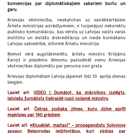
konvencijas par diplomātiskajiem sakariem burtu un
garu.
Krievijas vēstniecība, neskatoties uz vairākkārtējiem
Ārlietu ministrijas aizrādījumiem, ir turpinājusi nekorektu
publisko komunikāciju, kas vērsta uz Latvijas valsts varas
institūtu un iestāžu diskreditāciju un naida kurināšanu
Latvijas sabiedrībā, informē Ārlietu ministrija.
Ņemot vērā augstākminēto, ārlietu ministrs Krišjānis
Kariņš ir pieņēmis lēmumu pasludināt vienu Krievijas
vēstniecības diplomātu par persona non grata.
Krievijas diplomātam Latvija jāpamet līdz 10. aprīļa dienas
beigām.
Lasiet arī:
VIDEO | Domājot, ka mikrofons izslēgts,
latviešu žurnālists tiešraidē rupji nolamā ministru
Lasiet arī:
Četras zodiaka zīmes, kuru dzīve aprīlī
mainīsies par 180 grādiem
Lasiet arī:
«Klusējiet, maitas!” – propagandists Solovjovs
apsauc Belgorodas iedzīvotājus, kuri sūdzas par