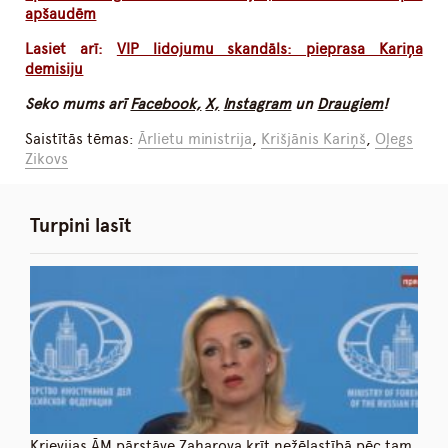
apšaudēm
Lasiet arī:
VIP lidojumu skandāls: pieprasa Kariņa
demisiju
Seko mums arī
Facebook,
X,
Instagram
un
Draugiem
!
Saistītās tēmas:
Ārlietu ministrija
,
Krišjānis Kariņš
,
Oļegs
Zikovs
Turpini lasīt
Krievijas ĀM pārstāve Zaharova krīt nežēlastībā pēc tam,