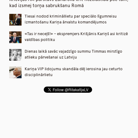
kad izsmej torņa sabrukšanu Romā
Tiesai nodod krimināllietu par speciālo līgumreisu
izmantošanu Kariņa ārvalstu komandējumos
«Tas ir neceļš!» – ekspremjers Krišjānis Kariņš asi kritizē
valdības politiku
Dienas laikā savāc vajadzīgo summu Timmas mirstīgo
atlieku pārvešanai uz Latviju
Kariņa VIP lidojumu skandāla dēļ ierosina jau ceturto
disciplinārlietu