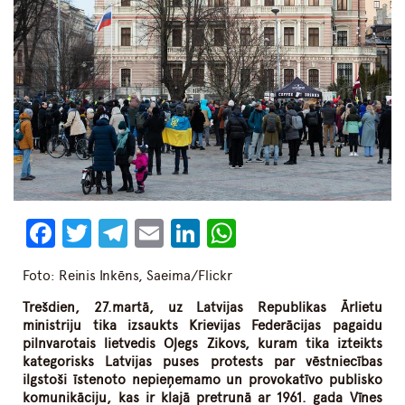
Facebook
Twitter
Telegram
Email
LinkedIn
WhatsApp
Foto: Reinis Inkēns, Saeima/Flickr
Trešdien, 27.martā, uz Latvijas Republikas Ārlietu
ministriju tika izsaukts Krievijas Federācijas pagaidu
pilnvarotais lietvedis Oļegs Zikovs, kuram tika izteikts
kategorisks Latvijas puses protests par vēstniecības
ilgstoši īstenoto nepieņemamo un provokatīvo publisko
komunikāciju, kas ir klajā pretrunā ar 1961. gada Vīnes