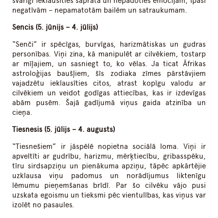
svarīgi ieklausīties saprātā un nepadoties emocijām, īpaši
negatīvām – nepamatotām bailēm un satraukumam.
Sencis (5. jūnijs – 4. jūlijs)
“Senči” ir spēcīgas, burvīgas, harizmātiskas un gudras
personības. Viņi zina, kā manipulēt ar cilvēkiem, tostarp
ar mīļajiem, un sasniegt to, ko vēlas. Ja ticat Āfrikas
astroloģijas baušļiem, šīs zodiaka zīmes pārstāvjiem
vajadzētu ieklausīties citos, atrast kopīgu valodu ar
cilvēkiem un veidot godīgas attiecības, kas ir izdevīgas
abām pusēm. Šajā gadījumā viņus gaida atzinība un
cieņa.
Tiesnesis (5. jūlijs – 4. augusts)
“Tiesnešiem” ir jāspēlē nopietna sociālā loma. Viņi ir
apveltīti ar gudrību, harizmu, mērķtiecību, gribasspēku,
tīru sirdsapziņu un pienākuma apziņu, tāpēc apkārtējie
uzklausa viņu padomus un norādījumus liktenīgu
lēmumu pieņemšanas brīdī. Par šo cilvēku vājo pusi
uzskata egoismu un tieksmi pēc vientulības, kas viņus var
izolēt no pasaules.