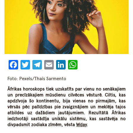
Facebook
Twitter
Telegram
Email
LinkedIn
WhatsApp
Foto: Pexels/Thaís Sarmento
Āfrikas horoskops tiek uzskatīts par vienu no senākajiem
un precīzākajiem mūsdienu cilvēces vēsturē. Ciltis, kas
apdzīvoja šo kontinentu, bija vienas no pirmajām, kas
vērsās pēc palīdzības pie zvaigznājiem un meklēja tajos
atbildes uz dažādiem jautājumiem. Rezultātā Āfrikas
iedzīvotāji sastādīja unikālu sistēmu, kas sastāvēja no
divpadsmit zodiaka zīmēm, vēsta
Wday
.