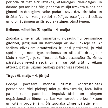
periodā dzimst altruistiskas, atsaucīgas, draudzīgas un
dāsnas personības. Viņi par savu misiju uzskata rūpes par
ģimeni un draugiem, vēlas padarīt savu dzīvi drošāku un
ērtāku. Var un vajag veidot spēcīgas veselīgas attiecības
un dibināt ģimeni ar šīs zodiaka zīmes pārstāvjiem.
Ikdienas mīlestība (5. aprīlis – 4. maijs)
Zodiaka zīme ar tik romantisku nosaukumu personificē
gudrību, jutīgumu un harmoniju ar savu iekšējo es. Ar
šādiem cilvēkiem draudzēties ir īpaši patīkami, jo viņi
spēj sniegt noderīgus padomus un atbalstīt draugu ar
kādu smieklīgu joku. Tiesa, dažkārt atsaucība šīs zīmes
pārstāvjus ieved slazdā: viņiem var būt grūti cilvēkam
atteikt, pat ja lūgums pārkāpj personīgās robežas.
Tirgus (5. maijs – 4. jūnijs)
Pēdējā pavasara mēnesī dzimst kontrastējošas
personības. Viņi piekopj mierīgu dzīvesveidu, taču laiku
pa laikam padodas impulsivitātei un pieņem
nepārdomātus lēmumus, kas var novest pie konfliktiem
un citām problēmām. Šīs zodiaka zīmes pārstāvjiem ir