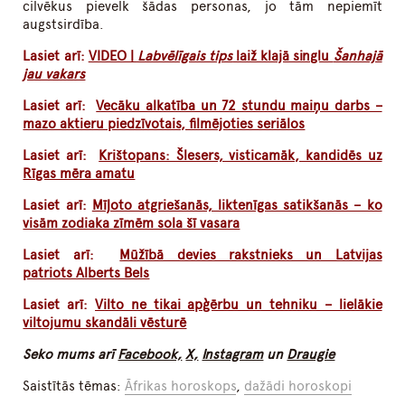
cilvēkus pievelk šādas personas, jo tām nepiemīt
augstsirdība.
Lasiet arī:
VIDEO |
Labvēlīgais tips
laiž klajā singlu
Šanhajā
jau vakars
Lasiet arī:
Vecāku alkatība un 72 stundu maiņu darbs –
mazo aktieru piedzīvotais, filmējoties seriālos
Lasiet arī:
Krištopans: Šlesers, visticamāk, kandidēs uz
Rīgas mēra amatu
Lasiet arī:
Mīļoto atgriešanās, liktenīgas satikšanās – ko
visām zodiaka zīmēm sola šī vasara
Lasiet arī:
Mūžībā devies rakstnieks un Latvijas
patriots Alberts Bels
Lasiet arī:
Vilto ne tikai apģērbu un tehniku – lielākie
viltojumu skandāli vēsturē
Seko mums arī
Facebook,
X,
Instagram
un
Draugie
Saistītās tēmas:
Āfrikas horoskops
,
dažādi horoskopi