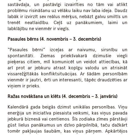
sastāvdaļa, un pastāvīgi izvairīties no tām vai atlikt
problēmu risināšanu uz vēlāku laiku nav laba ideja. Daudz
labāk ir izvirzīt sev reālus mērķus, nebāzt galvu smiltīs un
trenēt neatlaidību. Ceļš uz panākumiem, laimi un
labklājību ne vienmēr ir viegls.
Pasaules bērns (4. novembris – 3. decembris)
“Pasaules bērni” izceļas ar naivumu, sirsnību un
spontanitāti. Ziemas priekšvakarā dzimušie viegli
pieķeras citiem, mīl komunicēt un veidot attiecības, kā
arī prot ar jebkuru atrast kopīgu valodu un atrisināt
vissarežģītākās konfliktsituācijas. Ar šādām personībām
vienmēr ir jautri, ērti un interesanti, tāpēc draudzēties ar
viņiem ir prieks.
Ražas novākšana un klēts (4. decembris – 3. janvāris)
Kalendārā gada beigās dzimst unikālas personības. Viņu
enerģija un iniciatīva piesaista veiksmi, kas viņus pavada
jebkurā biznesā vai centienos. Šīs zodiaka zīmes pārstāvji
gūst lielus panākumus un dzīvo pārpilnībā, taču dažkārt
tomēr pakļaujas šaubām, kas viņus pārņem. Apkārtējos