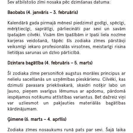
Sev atbilstošo zīmi nosaka pēc dzimšanas datuma:
Baobabs (4. janvāris – 3. februāris)
Kalendārā gada pirmajā mēnesī piedzimst godīgi, spēcīgi,
mērķtiecīgi, saprātīgi, pārliecināti par sevi un savām
īpašajām cilvēki. Visām šīm īpašībām ir īpaši liela nozīme
karjeras veidošanā, tāpēc šīs zodiaka zīmes pārstāvji
veiksmīgi iekaro profesionālās virsotnes, meistarīgi risina
lietišķas sarunas un dzīvo pārticībā.
Dzintara bagātība (4. februāris – 5. marts)
Šī zodiaka zīme personificē augstus morāles principus ar
nelielu sacelšanās un uzņēmības pieskārienu. Cilvēki, kas
dzimuši pavasara priekšvakarā, skaidri nošķir labo un
ļauno, pieņem svarīgus lēmumus ar apdomu, pārdomā
iespējamos notikumu attīstības variantus. Bet dažreiz viņi
var uzliesmot un pakļauties materiālās bagātības
kārdinājumam.
Ģimene (6. marts – 4. aprīlis)
Zodiaka zīmes nosaukums runā pats par sevi. Šajā laika