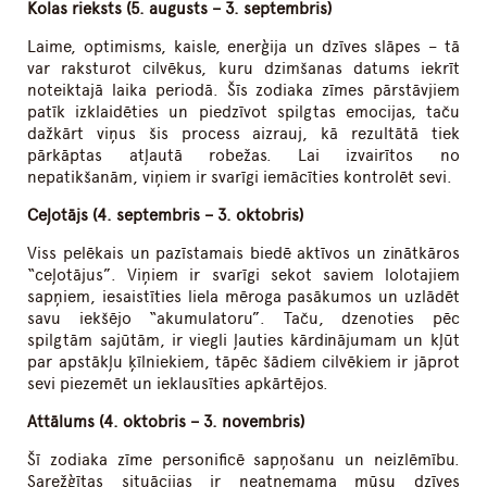
Kolas rieksts (5. augusts – 3. septembris)
Laime, optimisms, kaisle, enerģija un dzīves slāpes – tā
var raksturot cilvēkus, kuru dzimšanas datums iekrīt
noteiktajā laika periodā. Šīs zodiaka zīmes pārstāvjiem
patīk izklaidēties un piedzīvot spilgtas emocijas, taču
dažkārt viņus šis process aizrauj, kā rezultātā tiek
pārkāptas atļautā robežas. Lai izvairītos no
nepatikšanām, viņiem ir svarīgi iemācīties kontrolēt sevi.
Ceļotājs (4. septembris – 3. oktobris)
Viss pelēkais un pazīstamais biedē aktīvos un zinātkāros
“ceļotājus”. Viņiem ir svarīgi sekot saviem lolotajiem
sapņiem, iesaistīties liela mēroga pasākumos un uzlādēt
savu iekšējo “akumulatoru”. Taču, dzenoties pēc
spilgtām sajūtām, ir viegli ļauties kārdinājumam un kļūt
par apstākļu ķīlniekiem, tāpēc šādiem cilvēkiem ir jāprot
sevi piezemēt un ieklausīties apkārtējos.
Attālums (4. oktobris – 3. novembris)
Šī zodiaka zīme personificē sapņošanu un neizlēmību.
Sarežģītas situācijas ir neatņemama mūsu dzīves