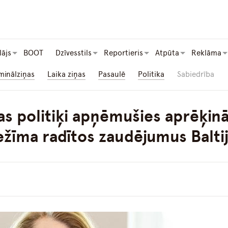
lājs
BOOT
Dzīvesstils
Reportieris
Atpūta
Reklāma
minālziņas
Laika ziņas
Pasaulē
Politika
Sabiedrība
vas politiķi apņēmušies aprēķin
ežīma radītos zaudējumus Baltij