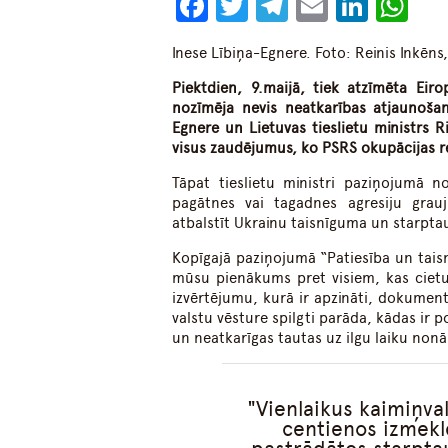
Facebook
Twitter
Telegram
Email
Linke
Wh
Inese Lībiņa-Egnere. Foto: Reinis Inkēns
Piektdien, 9.maijā, tiek atzīmēta Eir
nozīmēja nevis neatkarības atjaunošan
Egnere un Lietuvas tieslietu ministrs
visus zaudējumus, ko PSRS okupācijas re
Tāpat tieslietu ministri paziņojumā n
pagātnes vai tagadnes agresiju grauj
atbalstīt Ukrainu taisnīguma un starptau
Kopīgajā paziņojumā “Patiesība un taisn
mūsu pienākums pret visiem, kas cietuši
izvērtējumu, kurā ir apzināti, dokumentē
valstu vēsture spilgti parāda, kādas ir 
un neatkarīgas tautas uz ilgu laiku nonāk
Vienlaikus kaimiņval
centienos izmeklē