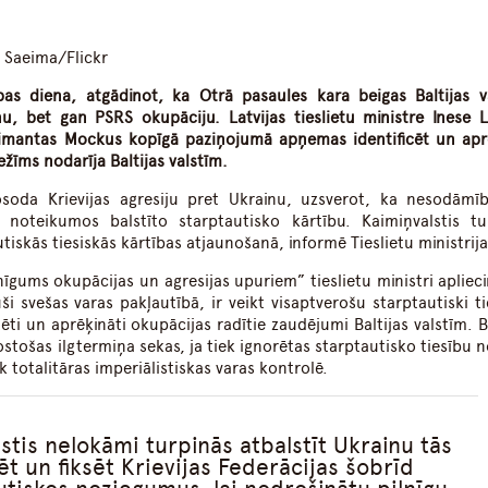
dIn
atsApp
, Saeima/Flickr
opas diena, atgādinot, ka Otrā pasaules kara beigas Baltijas v
u, bet gan PSRS okupāciju. Latvijas tieslietu ministre Inese L
 Rimantas Mockus kopīgā paziņojumā apņemas identificēt un apr
žīms nodarīja Baltijas valstīm.
osoda Krievijas agresiju pret Ukrainu, uzsverot, ka nesodāmī
 noteikumos balstīto starptautisko kārtību. Kaimiņvalstis tu
tiskās tiesiskās kārtības atjaunošanā, informē Tieslietu ministrija
īgums okupācijas un agresijas upuriem” tieslietu ministri aplieci
 svešas varas pakļautībā, ir veikt visaptverošu starptautiski ti
ti un aprēķināti okupācijas radītie zaudējumi Baltijas valstīm. Ba
postošas ilgtermiņa sekas, ja tiek ignorētas starptautisko tiesību
 totalitāras imperiālistiskas varas kontrolē.
stis nelokāmi turpinās atbalstīt Ukrainu tās
t un fiksēt Krievijas Federācijas šobrīd