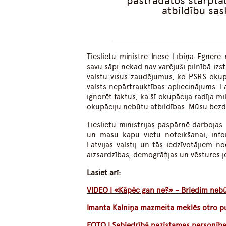
pastrādātos starptau
atbildību sas
Tieslietu ministre Inese Lībiņa-Egner
savu sāpi nekad nav varējuši pilnībā izs
valstu visus zaudējumus, ko PSRS okupā
valsts nepārtrauktības apliecinājums. L
ignorēt faktus, ka šī okupācija radīja 
okupāciju nebūtu atbildības. Mūsu bezd
Tieslietu ministrijas paspārnē darboja
un masu kapu vietu noteikšanai, inf
Latvijas valstij un tās iedzīvotājiem 
aizsardzības, demogrāfijas un vēstures j
Lasiet arī:
VIDEO | «Kāpēc gan ne?» – Briedim nebū
Imanta Kalniņa mazmeita meklēs otro pus
FOTO | Sabiedrībā pazīstamas personība