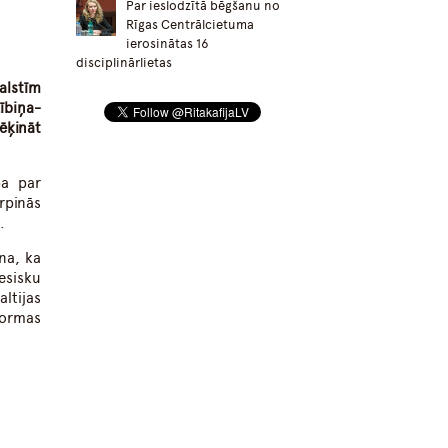
Par ieslodzītā bēgšanu no
Rīgas Centrālcietuma
ierosinātas 16
disciplinārlietas
alstīm
ībiņa-
ēķināt
ba par
rpinās
.
na, ka
esisku
ltijas
 normas