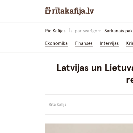
Pie Kafijas
Īsi par svarīgo
Sarkanais pak
Ekonomika
Finanses
Intervijas
Kri
Latvijas un Lietu
r
Rīta Kafija