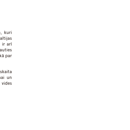
, kuri
altijas
ir arī
auties
kā par
skaita
nai un
 vides