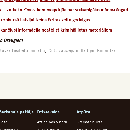
as – zodiaka zīmes, kam maijs kļūs par veiksmīgāko mēnesi šogad
nkursā Latvijai izcīna četras zelta godalgas
skanējusī informācija neatbilst krimināllietas materiāliem
n
Draugiem
tuvas tieslietu ministrs
,
PSRS zaudējumi Baltijai
,
Rimantas
Sarkanais paklājs
Dzīvesveids
Atpūta
Foto
Attiecības & bērni
Grāmatplaukts
Sociālie tīkli
Auto & moto
Kultūra & Izklaide