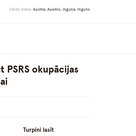
Vārda diena:
Ausma, Ausmis, Inguna, Inguns
āt PSRS okupācijas
ai
Turpini lasīt