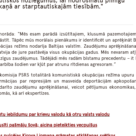
tiskos noziegumus, lai nodrošinātu pilnīgu
kaņā ar starptautiskajām tiesībām.
e norāda: “Mēs esam parādā izsūtītajiem, klusumā pazemotajiem
tāstīt. Tāpēc mūs morālais pienākums ir identificēt un aprēķināt B
cijas režīms nodarīja Baltijas valstīm. Zaudējumu aprēķināšana 
atvija de jure pastāvēja visus okupācijas gadus. Mēs nevaram atļ
milzīgus zaudējumus. Tādējādi mēs radām bīstamu precedentu – it 
arbība šodien var kļūt par atrunu rītdienas agresoram.”
s komisija PSRS totalitārā komunistiskā okupācijas režīma upuru 
ormācijas par represijām un masveida deportācijām apkopoša
nodarīto zaudējumu aprēķināšanai, veicot pētījumus ekonomikas,
omās, kā arī ekspertīzes.
tu iebildumu par krievu valodu kā otru valsts valodu
īti pašmāju šovā; aicina pieteikties vecpuišus
s pulcējas Kirova Lipmana grāmatas atklāšanas svētkos