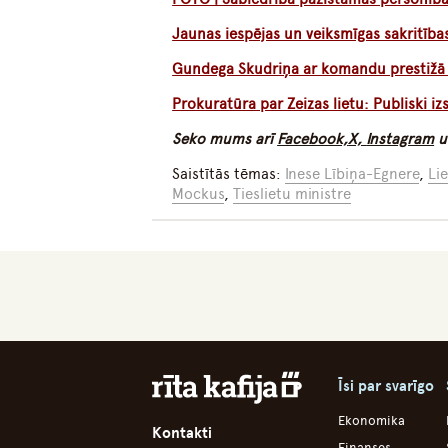
Jaunas iespējas un veiksmīgas sakritīb
Gundega Skudriņa ar komandu prestižā ko
Prokuratūra par Zeizas lietu: Publiski iz
Seko mums arī
Facebook,
X,
Instagram
u
Saistītās tēmas:
Inese Lībiņa-Egnere
,
Lie
Mockus
,
Tieslietu ministre
Īsi par svarīgo
Ekonomika
Kontakti
Finanses