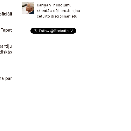
Kariņa VIP lidojumu
skandāla dēļ ierosina jau
ficiāli
ceturto disciplinārlietu
.
 Tāpat
artiju
diskās
ma par