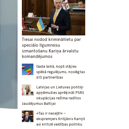
Tiesai nodod krimināllietu par
speciālo līgumreisu
izmantošanu Kariņa ārvalstu
komandējumos
Gada laikā, kopš stājies
spēkā regulējums, noslēgtas
613 partnerības
Latvijas un Lietuvas politiķi
apņēmušies aprēķināt PSRS
okupācijas režīma radītos
zaudējumus Baltijai
«Tas ir neceļš!» –
ekspremjers Krišjānis Kariņš
asi kritizē valdības politiku