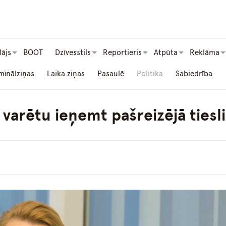
lājs
BOOT
Dzīvesstils
Reportieris
Atpūta
Reklāma
minālziņas
Laika ziņas
Pasaulē
Politika
Sabiedrība
 varētu ieņemt pašreizējā tiesl