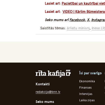
Lasiet arī:
Pacietībai un kautrībai vi
Lasiet arī:
VIDEO | Kārlim Būmeister
Seko mums arī
Facebook,
X,
Instagr
Saistītās tēmas:
ārlietu minisrs
,
Inese Lī
Īsi par svarīgo
Ekonomika
Kontakti
Finanses
redakcija@bnn.lv
Intervijas
Laika ziņas
Seko mums