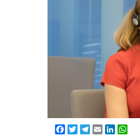
Facebook
Twitter
Telegram
Email
Linke
Wh