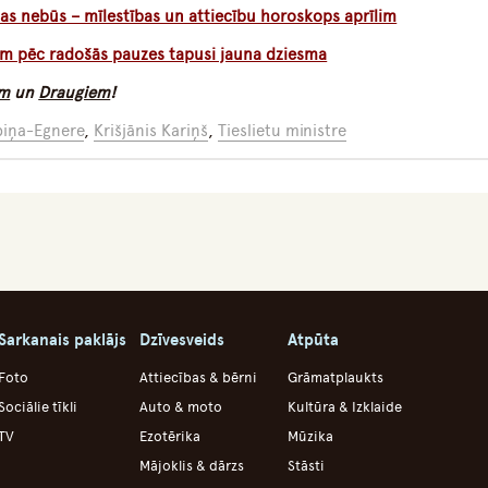
etas nebūs – mīlestības un attiecību horoskops aprīlim
am pēc radošās pauzes tapusi jauna dziesma
am
un
Draugiem
!
biņa-Egnere
,
Krišjānis Kariņš
,
Tieslietu ministre
Sarkanais paklājs
Dzīvesveids
Atpūta
Foto
Attiecības & bērni
Grāmatplaukts
Sociālie tīkli
Auto & moto
Kultūra & Izklaide
TV
Ezotērika
Mūzika
Mājoklis & dārzs
Stāsti