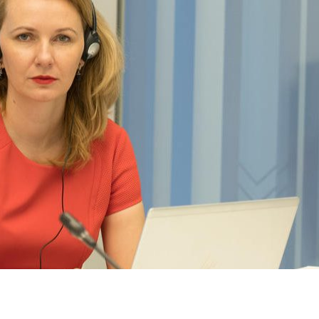
dIn
atsApp