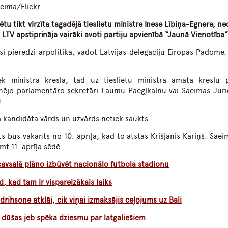
aeima/Flickr
u tikt virzīta tagadējā tieslietu ministre Inese Lībiņa-Egnere
, neo
 LTV apstiprināja vairāki avoti partiju apvienībā “Jaunā Vienotība”
si pieredzi ārpolitikā, vadot Latvijas delegāciju Eiropas Padomē.
.
k ministra krēslā, tad uz tieslietu ministra amata krēslu p
zšinējo parlamentāro sekretāri Laumu Paegļkalnu vai Saeimas Juri
.
ā kandidāta vārds un uzvārds netiek saukts.
s būs vakants no 10. aprīļa, kad to atstās Krišjānis Kariņš. Saei
mt 11. aprīļa sēdē.
cavsalā plāno izbūvēt nacionālo futbola stadionu
d, kad tam ir vispareizākais laiks
rihsone atklāj, cik viņai izmaksājis ceļojums uz Bali
ā dūšas jeb spēka dziesmu par latgaliešiem