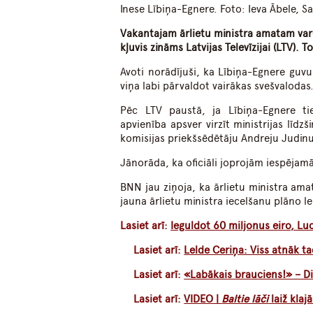
Inese Lībiņa-Egnere. Foto: Ieva Ābele, S
V
akantajam ārlietu ministra amatam varēt
kļuvis zināms Latvijas Televīzijai (LTV).
To
Avoti norādījuši, ka Lībiņa-Egnere guvu
viņa labi pārvaldot vairākas svešvalodas
Pēc LTV paustā, ja Lībiņa-Egnere tie
apvienība apsver virzīt ministrijas līd
komisijas priekšsēdētāju Andreju Judinu
Jānorāda, ka oficiāli joprojām iespējam
BNN jau ziņoja, ka ārlietu ministra amat
jauna ārlietu ministra iecelšanu plāno le
Lasiet arī:
Ieguldot 60 miljonus eiro, Lu
Lasiet arī:
Lelde Ceriņa: Viss atnāk ta
Lasiet arī:
«Labākais brauciens!» – Did
Lasiet arī:
VIDEO |
Baltie lāči
laiž klaj