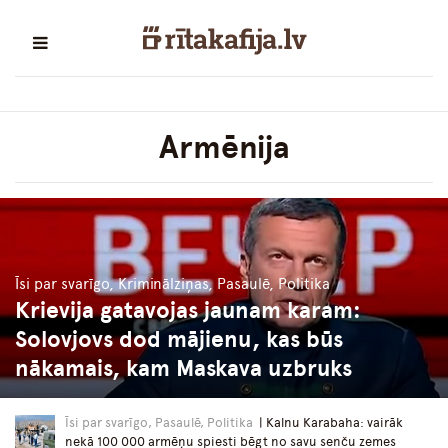
Armēnija
Īsi par svarīgo, Kriminālziņas, Pasaulē, Politika
Krievija gatavojas jaunam karam:
Solovjovs dod mājienu, kas būs
nākamais, kam Maskava uzbruks
Īsi par svarīgo, Pasaulē, Politika
| Kalnu Karabaha: vairāk
nekā 100 000 armēņu spiesti bēgt no savu senču zemes