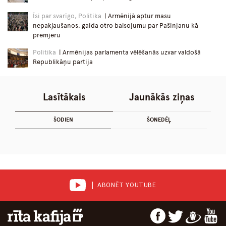
Īsi par svarīgo, Politika
| Armēnijā aptur masu
nepakļaušanos, gaida otro balsojumu par Pašinjanu kā
premjeru
Politika
| Armēnijas parlamenta vēlēšanās uzvar valdošā
Republikāņu partija
Lasītākais
Jaunākās ziņas
ŠODIEN
ŠONEDĒĻ
ABONĒT YOUTUBE