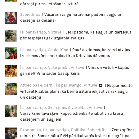
dārzeņi pirms lietošanas uzturā
Sabiedrība
| Vasaras svaigumu ziemā: padomi augļu un
dārzeņu saldēšanai
Īsi par svarīgo, Virtuve
| Seši padomi, kā augļus un dārzeņus
pēc iespējas ilgāk uzglabāt svaigus
Īsi par svarīgo, Sabiedrība
| Pauž aizdomas, ka zem Latvijas
izcelsmes zīmes veikalos tirgo Krievijas dārzeņus
Īsi par svarīgo, Vaļasprieki, Virtuve
| Vīns un virtuļi – kāpēc
gan ne!? Vīnu saderības špikeris
Attiecības & bērni, Īsi par svarīgo, Virtuve
| Eksperimentē
virtuvē! Rīcības plāns, kā bērna uzturā iekļaut vairāk augļu
un dārzeņu
Īsi par svarīgo, Skaistums & veselība, Virtuve
|
Varavīksne tavā šķīvī: kāpēc ēdienkartē jābūt visu krāsu
dārzeņiem un augļiem
Ekonomika, Īsi par svarīgo, Politika, Sabiedrība
| Zemkopības
ministrs: Samazinātu PVN pārtikai varēs ieviest ne agrāk par