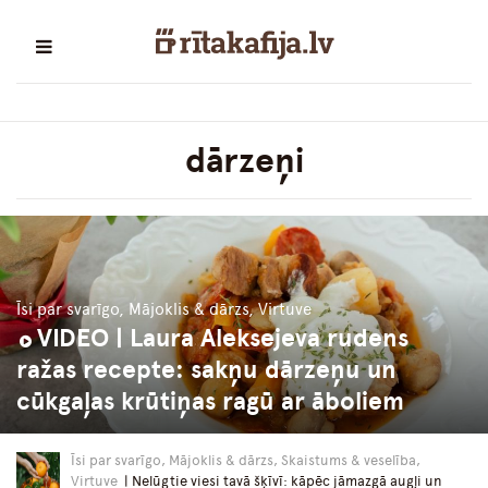
dārzeņi
Īsi par svarīgo, Mājoklis & dārzs, Virtuve
VIDEO | Laura Aleksejeva rudens
ražas recepte: sakņu dārzeņu un
cūkgaļas krūtiņas ragū ar āboliem
Īsi par svarīgo, Mājoklis & dārzs, Skaistums & veselība,
Virtuve
| Nelūgtie viesi tavā šķīvī: kāpēc jāmazgā augļi un