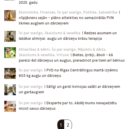
2025. gadu
Ekonomika, Finanses, Īsi par svarīgo, Politika, Sabiedrība
|
«Spļāviens sejā» – plāno atteikties no samazinātās PVN
likmes augļiem un dārzeņiem
Īsi par svarīgo, Skaistums & veselība
| Redzes asumam un
labākai atmiņai: augļu un dārzeņu krāsu terapija
Attiecības & bērni, Īsi par svarīgo, Mājoklis & dārzs,
Skaistums & veselība, Virtuve
| Bietes, ķirbji, āboli – kā
pareizi ēst dārzeņus un augļus, pieradinot pie tiem arī bērnus
Īsi par svarīgo
| PVD no Rīgas Centrāltirgus martā izņēmis
803 kg augļu un dārzeņu
Īsi par svarīgo
| Sātīgi un gardi kvinojas salāti ar dārzeņiem
un garšaugiem
Īsi par svarīgo
| Eksperte par to, kādēļ mums nevajadzētu
mizot savus dārzeņus
1
2