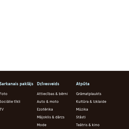
Sarkanais paklājs
Dzīvesveids
Atpūta
Foto
Attiecības & bērni
Grāmatplaukts
Sociālie tīkli
Auto & moto
Kultūra & Izklaide
TV
Ezotērika
Mūzika
Mājoklis & dārzs
Stāsti
Mode
Teātris & kino