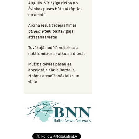
Augulis: Vīrišķīga rīcība no
Švinkas puses būtu atkāpties
no amata
Aicina iesūtīt idejas filmas
Straume
tēlu pastāvīgajai
atrašānās vietai
Tuvākajā nedēļā neliels sals
naktīs mīsies ar atkusni dienās
Mūžībā devies pasaules
apceļotājs Kārlis Bardelis;
zināms atvadīšanās laiks un
vieta