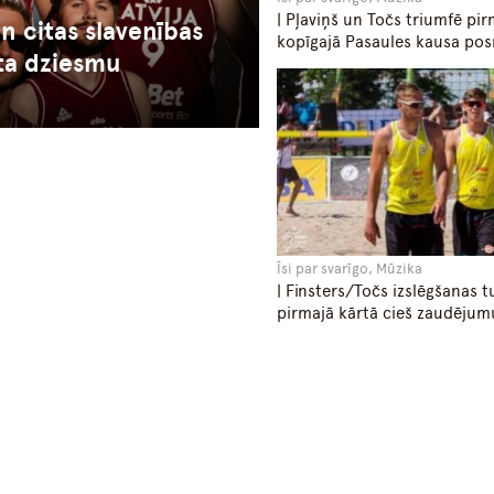
| Pļaviņš un Točs triumfē pir
un citas slavenības
kopīgajā Pasaules kausa po
ta dziesmu
Īsi par svarīgo, Mūzika
| Finsters/Točs izslēgšanas t
pirmajā kārtā cieš zaudējum