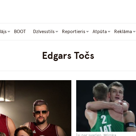
lājs
BOOT
Dzīvesstils
Reportieris
Atpūta
Reklāma
Edgars Točs
Īsi par svarīgo, Mūzika