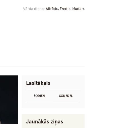
Vārda diena:
Alfrēds, Fredis, Madars
Lasītākais
ŠODIEN
ŠONEDĒĻ
Jaunākās ziņas