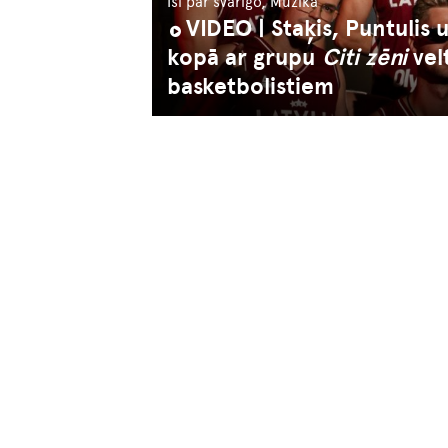
Īsi par svarīgo, Mūzika
VIDEO | Staķis, Puntulis 
kopā ar grupu
Citi zēni
vel
basketbolistiem