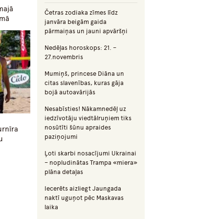
majā
Četras zodiaka zīmes līdz
smā
janvāra beigām gaida
pārmaiņas un jauni apvāršņi
Nedēļas horoskops: 21. –
27.novembris
Mumiņš, princese Diāna un
citas slavenības, kuras gāja
bojā autoavārijās
Nesabīsties! Nākamnedēļ uz
iedzīvotāju viedtālruņiem tiks
nosūtīti šūnu apraides
urnīra
paziņojumi
u
Ļoti skarbi nosacījumi Ukrainai
– nopludinātas Trampa «miera»
plāna detaļas
Iecerēts aizliegt Jaungada
naktī uguņot pēc Maskavas
laika