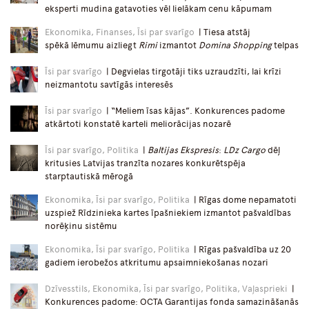
eksperti mudina gatavoties vēl lielākam cenu kāpumam
Ekonomika, Finanses, Īsi par svarīgo
| Tiesa atstāj
spēkā lēmumu aizliegt
Rimi
izmantot
Domina Shopping
telpas
Īsi par svarīgo
| Degvielas tirgotāji tiks uzraudzīti, lai krīzi
neizmantotu savtīgās interesēs
Īsi par svarīgo
| “Meliem īsas kājas”. Konkurences padome
atkārtoti konstatē karteli meliorācijas nozarē
Īsi par svarīgo, Politika
|
Baltijas Ekspresis
:
LDz Cargo
dēļ
kritusies Latvijas tranzīta nozares konkurētspēja
starptautiskā mērogā
Ekonomika, Īsi par svarīgo, Politika
| Rīgas dome nepamatoti
uzspiež Rīdzinieka kartes īpašniekiem izmantot pašvaldības
norēķinu sistēmu
Ekonomika, Īsi par svarīgo, Politika
| Rīgas pašvaldība uz 20
gadiem ierobežos atkritumu apsaimniekošanas nozari
Dzīvesstils, Ekonomika, Īsi par svarīgo, Politika, Vaļasprieki
|
Konkurences padome: OCTA Garantijas fonda samazināšanās