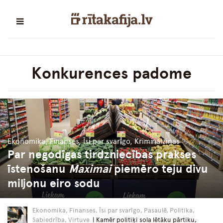
Konkurences padome
Ekonomika, Finanses, Īsi par svarīgo, Kriminālziņas
Par negodīgas tirdzniecības prakses
īstenošanu
Maximai
piemēro teju divu
miljonu eiro sodu
Ekonomika, Finanses, Īsi par svarīgo, Pasaulē, Politika,
Sabiedrība, Virtuve
| Kamēr politiķi sola lētāku pārtiku,