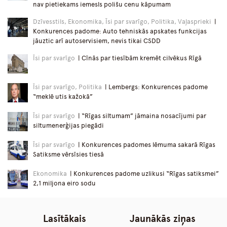
nav pietiekams iemesls polišu cenu kāpumam
Dzīvesstils, Ekonomika, Īsi par svarīgo, Politika, Vaļasprieki
|
Konkurences padome: Auto tehniskās apskates funkcijas
jāuztic arī autoservisiem, nevis tikai CSDD
Īsi par svarīgo
| Cīnās par tiesībām kremēt cilvēkus Rīgā
Īsi par svarīgo, Politika
| Lembergs: Konkurences padome
“meklē utis kažokā”
Īsi par svarīgo
| “Rīgas siltumam” jāmaina nosacījumi par
siltumenerģijas piegādi
Īsi par svarīgo
| Konkurences padomes lēmuma sakarā Rīgas
Satiksme vērsīsies tiesā
Ekonomika
| Konkurences padome uzlikusi “Rīgas satiksmei”
2,1 miljona eiro sodu
Lasītākais
Jaunākās ziņas