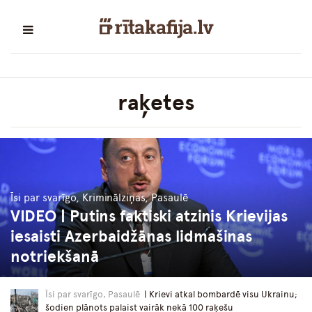
raķetes
Īsi par svarīgo, Kriminālziņas, Pasaulē
VIDEO | Putins faktiski atzinis Krievijas
iesaisti Azerbaidžānas lidmašinas
notriekšanā
Īsi par svarīgo, Pasaulē
| Krievi atkal bombardē visu Ukrainu;
šodien plānots palaist vairāk nekā 100 raķešu