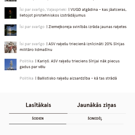
Īsi par svarīgo, Vaļasprieki
| VUGD atgādina – kas jāatceras,
lietojot pirotehniskos izstrādājumus
Īsi par svarīgo
| Ziemeļkoreja svinībās izrāda jaunas raķetes
Īsi par svarīgo
| ASV raķešu triecienā iznīcināti 20% Sīrijas
militāro lidmašīnu
Politika
| Kariņš: ASV raķešu trieciens Sīrijai nāk piecus
gadus par vēlu
Politika
| Ballistisko raķešu aizsardzība – kā tas strādā
Lasītākais
Jaunākās ziņas
ŠODIEN
ŠONEDĒĻ