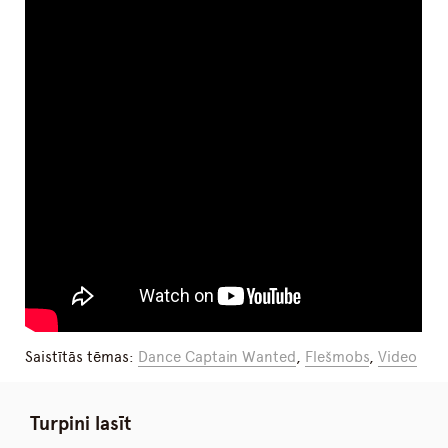
Saistītās tēmas:
Dance Captain Wanted
,
Flešmobs
,
Video
Turpini lasīt