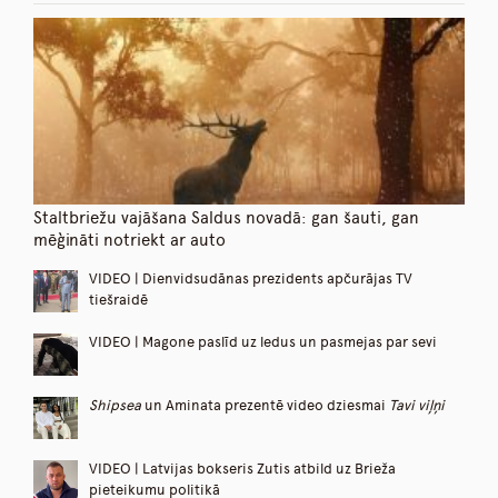
Staltbriežu vajāšana Saldus novadā: gan šauti, gan
mēģināti notriekt ar auto
VIDEO | Dienvidsudānas prezidents apčurājas TV
tiešraidē
VIDEO | Magone paslīd uz ledus un pasmejas par sevi
Shipsea
un Aminata prezentē video dziesmai
Tavi viļņi
VIDEO | Latvijas bokseris Zutis atbild uz Brieža
pieteikumu politikā