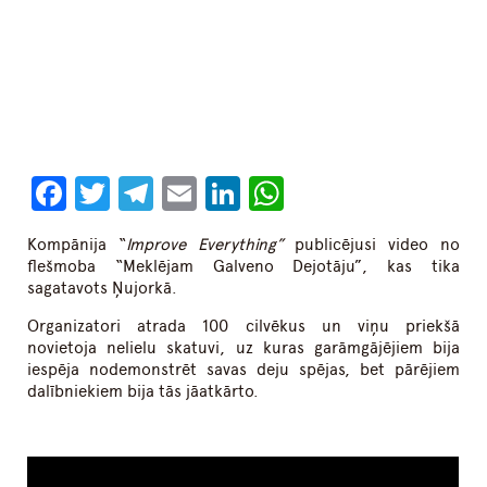
Facebook
Twitter
Telegram
Email
LinkedIn
WhatsApp
Kompānija “
Improve Everything”
publicējusi video no
flešmoba
“Meklējam Galveno Dejotāju”, kas tika
sagatavots Ņujorkā.
Organizatori atrada 100 cilvēkus un viņu priekšā
novietoja nelielu skatuvi, uz kuras garāmgājējiem bija
iespēja nodemonstrēt savas deju spējas, bet pārējiem
dalībniekiem bija tās jāatkārto.