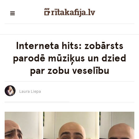
Interneta hits: zobārsts
parodē mūziķus un dzied
par zobu veselību
Laura Liepa