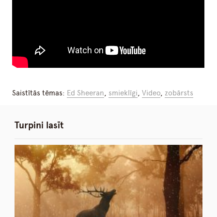
Saistītās tēmas:
Ed Sheeran
,
smieklīgi
,
Video
,
zobārsts
Turpini lasīt