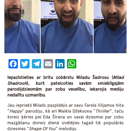
Facebook
Twitter
Telegram
Email
LinkedIn
WhatsApp
Iepazīstieties ar britu zobārstu Miladu Šadrosu (
Milad
Shadrooh
), kurš pateicoties savām smieklīgajām
parodijdziesmām par zobu veselību, iekarojis mediju
nedalītu uzmanību.
Jau iepriekš Milads paspīdējis ar savu Farela Viljamsa hita
“
Happy
” parodiju, kā arī Maikla Džeksona “
Thriller
“, taču
šoreiz ķēries pie Eda Šīrana un savai dziesmai par zobu
mazgāšanu divreiz dienā izvēlējies tagad tik populārās
dziesmas “
Shape Of You
” melodiju.