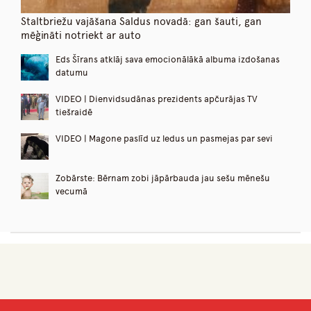
Staltbriežu vajāšana Saldus novadā: gan šauti, gan
mēģināti notriekt ar auto
Eds Šīrans atklāj sava emocionālākā albuma izdošanas
datumu
VIDEO | Dienvidsudānas prezidents apčurājas TV
tiešraidē
VIDEO | Magone paslīd uz ledus un pasmejas par sevi
Zobārste: Bērnam zobi jāpārbauda jau sešu mēnešu
vecumā