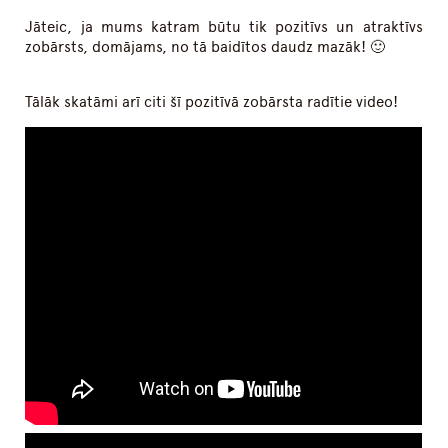
Jāteic, ja mums katram būtu tik pozitīvs un atraktīvs
zobārsts, domājams, no tā baidītos daudz mazāk! 🙂
Tālāk skatāmi arī citi šī pozitīvā zobārsta radītie video!