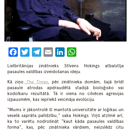
Facebook
Twitter
Telegram
Email
LinkedIn
WhatsApp
Lielbritānijas zinātnieks Stīvens Hokings atbalstīja
pasaules valdības izveidošanas ideju.
Kā ziņo
The Times
, pēc zinātnieka domām, šajā brīdī
pasaule atrodas apdraudētā stadijā bioloģisko vai
kodolkaru rezultātā. Tā ir viena no cilvēces agresijas
izpausmēm, kas iepriekš veicināja evolūciju.
“Mums ir jākontrolē šī mantotā universitāte ar loģikas un
veselā saprāta palīdzību,” saka Hokings. Viņš atzīmē arī,
ka to varētu nodrošināt “kaut kāda pasaules valdības
forma”, kas, pēc zinātnieka vārdiem, neizslēdz citu