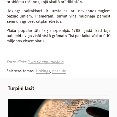
problēmu rašanos, tajā skaitā arī diktatūru.
Hokings vairākkārt ir uzstājies ar neviennozīmīgiem
paziņojumiem. Piemēram, pirmīt viņš mudināja pamest
Zemi un ignorēt citplanētiešus.
Plašu popularitāti fiziķis izpelnījās 1988. gadā, kad bija
publicēta viņa zinātniskā grāmata “Īsi par laika vēsturi” 10
miljonos eksemplāru.
Foto: flickr/
Lwp Kommunikáció
Saistītās tēmas:
Hokings
,
pasaule
Turpini lasīt