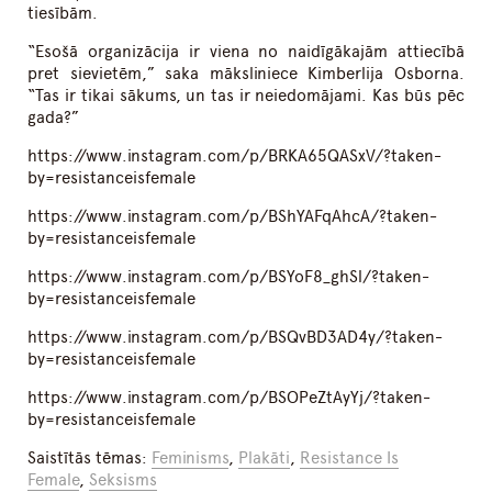
tiesībām.
“Esošā organizācija ir viena no naidīgākajām attiecībā
pret sievietēm,” saka māksliniece Kimberlija Osborna.
“Tas ir tikai sākums, un tas ir neiedomājami. Kas būs pēc
gada?”
https://www.instagram.com/p/BRKA65QASxV/?taken-
by=resistanceisfemale
https://www.instagram.com/p/BShYAFqAhcA/?taken-
by=resistanceisfemale
https://www.instagram.com/p/BSYoF8_ghSl/?taken-
by=resistanceisfemale
https://www.instagram.com/p/BSQvBD3AD4y/?taken-
by=resistanceisfemale
https://www.instagram.com/p/BSOPeZtAyYj/?taken-
by=resistanceisfemale
Saistītās tēmas:
Feminisms
,
Plakāti
,
Resistance Is
Female
,
Seksisms