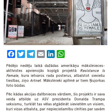
Facebook
Twitter
Telegram
Email
LinkedIn
WhatsApp
Pēdējo nedēļu laikā dažādas amerikāņu mākslinieces-
aktīvistes apvienojās kopīgā projektā
Resistance Is
Female
, kura ietvaros rada posterus, atbalstot sieviešu
tiesības, ziņo
Artnet
. Mākslinieki aplīmē ar tiem Ņujorkas
foto būdas.
Pēc kādas akcijas dalībnieces vārdiem, šis projekts ir sava
veida atbilde uz ASV prezidenta Donalda Trampa
seksismu, turklāt tas vēlas atgādināt sievietēm un visiem,
kuri viņas atbalsta, par nepieciešamību cīnīties par savām