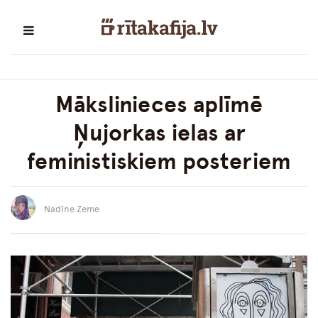
Mākslinieces aplīmē
Ņujorkas ielas ar
feministiskiem posteriem
Nadīne Zeme