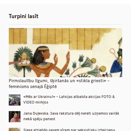
Turpini lasīt
Pirmslaulību līgumi, šķiršanās un «stikla griesti» –
feminisms senajā Ēģiptē
«Mēs ar Ukrainu!» – Latvijas atbalsta akcijas FOTO &
VIDEO mirkļos
Jana Duļevska: Sava rakstura dēļ nereti uzņemos vairāk
nekā spēju panest
Sieva atriebās savam vīram par seksistisku izteicienu