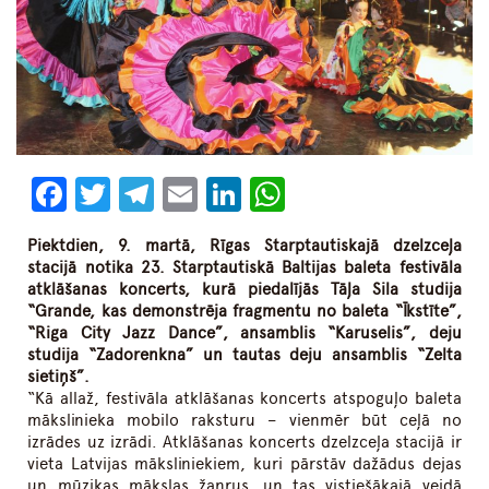
Facebook
Twitter
Telegram
Email
LinkedIn
WhatsApp
Piektdien, 9. martā, Rīgas Starptautiskajā dzelzceļa
stacijā notika 23. Starptautiskā Baltijas baleta festivāla
atklāšanas koncerts, kurā piedalījās Tāļa Sila studija
“Grande, kas demonstrēja fragmentu no baleta “Īkstīte”,
“Riga City Jazz Dance”, ansamblis “Karuselis”, deju
studija “Zadorenkna” un tautas deju ansamblis “Zelta
sietiņš”.
“Kā allaž, festivāla atklāšanas koncerts atspoguļo baleta
mākslinieka mobilo raksturu – vienmēr būt ceļā no
izrādes uz izrādi. Atklāšanas koncerts dzelzceļa stacijā ir
vieta Latvijas māksliniekiem, kuri pārstāv dažādus dejas
un mūzikas mākslas žanrus, un tas vistiešākajā veidā