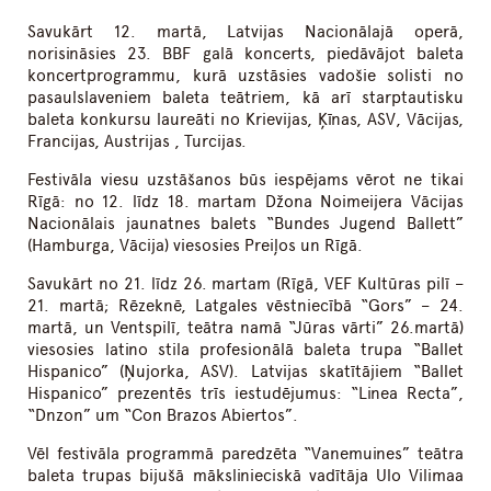
Savukārt 12. martā, Latvijas Nacionālajā operā,
norisināsies 23. BBF galā koncerts, piedāvājot baleta
koncertprogrammu, kurā uzstāsies vadošie solisti no
pasaulslaveniem baleta teātriem, kā arī starptautisku
baleta konkursu laureāti no Krievijas, Ķīnas, ASV, Vācijas,
Francijas, Austrijas , Turcijas.
Festivāla viesu uzstāšanos būs iespējams vērot ne tikai
Rīgā: no 12. līdz 18. martam Džona Noimeijera Vācijas
Nacionālais jaunatnes balets “Bundes Jugend Ballett”
(Hamburga, Vācija) viesosies Preiļos un Rīgā.
Savukārt no 21. līdz 26. martam (Rīgā, VEF Kultūras pilī –
21. martā; Rēzeknē, Latgales vēstniecībā “Gors” – 24.
martā, un Ventspilī, teātra namā “Jūras vārti” 26.martā)
viesosies latino stila profesionālā baleta trupa “Ballet
Hispanico” (Ņujorka, ASV). Latvijas skatītājiem “Ballet
Hispanico” prezentēs trīs iestudējumus: “Linea Recta”,
“Dnzon” um “Con Brazos Abiertos”.
Vēl festivāla programmā paredzēta “Vanemuines” teātra
baleta trupas bijušā mākslinieciskā vadītāja Ulo Vilimaa