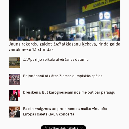
Jauns rekords: gaidot
LIdl
atklāšanu Ķekavā, rindā gaida
vairāk nekē 13 stundas
Lidl
paziņo veikalu atvēršanas datumu
Phjončhanā atklātas Ziemas olimpiskās spēles
Dreiškens: Būt karognesējam nozīmē būt par paraugu
Baleta zvaigznes un prominences malko vīnu pēc
Eiropas baleta GALĀ koncerta