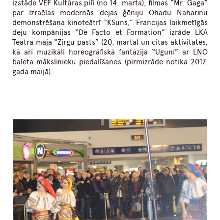
izstāde VEF Kultūras pilī (no 14. marta), filmas “Mr. Gaga”
par Izraēlas modernās dejas ģēniju Ohadu Naharinu
demonstrēšana kinoteātrī “KSuns,” Francijas laikmetīgās
deju kompānijas “De Facto et Formation” izrāde LKA
Teātra mājā “Zirgu pasts” (20. martā) un citas aktivitātes,
kā arī muzikāli horeogrāfiskā fantāzija “Ugunī” ar LNO
baleta mākslinieku piedalīšanos (pirmizrāde notika 2017.
gada maijā).