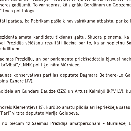
Egneres gadījumā. To var saprast kā signālu Bordānam un Gobzem
 teica politologs.
tāti parāda, ka Pabrikam pašlaik nav vairākuma atbalsta, par ko l
rezidenta amata kandidātu tikšanās gaitu, Skudra pieņēma, ka 
ai Prezidija vēlēšanu rezultāti liecina par to, ka ar nopietnu S
andidātiem.
.Saeimas Prezidiju, un par parlamenta priekšsēdētāju kļuvusi naci
 brīvībai”/LNNK politiķe Ināra Mūrniece.
Jaunās konservatīvās partijas deputāte Dagmāra Beitnere-Le Gal
ībiņa-Egnere (JV).
didēja arī Gundars Daudze (ZZS) un Artuss Kaimiņš (KPV LV), ku
drejs Klementjevs (S), kurš šo amatu pildīja arī iepriekšējā sasa
i/Par!” virzītā deputāte Marija Golubeva.
īs no piecām 12.Saeimas Prezidija amatpersonām – Mūrniece, L