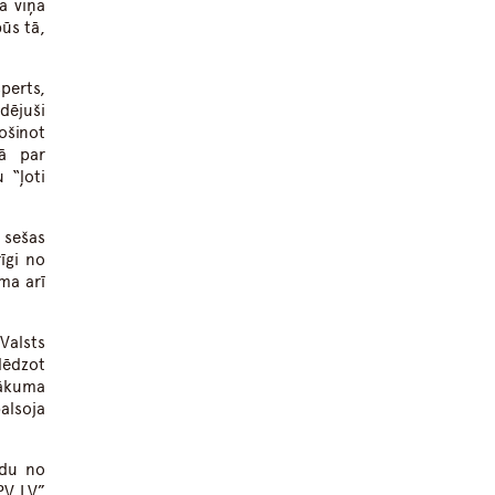
a viņa
ūs tā,
perts,
dējuši
ošinot
mā par
 “ļoti
 sešas
īgi no
ma arī
Valsts
lēdzot
rākuma
alsoja
ādu no
PV LV”