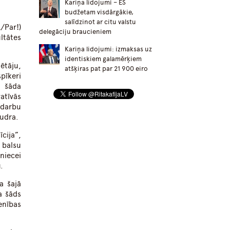
Kariņa lidojumi – ES
budžetam visdārgākie,
salīdzinot ar citu valstu
/Par!)
delegāciju braucieniem
ltātes
Kariņa lidojumi: izmaksas uz
identiskiem galamērķiem
ētāju,
atšķiras pat par 21 900 eiro
pīkeri
ā šāda
atīvās
 darbu
kudra.
cija”,
 balsu
niecei
.
a šajā
a šāds
enības