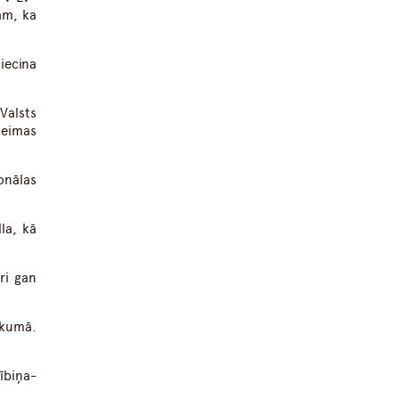
am, ka
iecina
Valsts
aeimas
onālas
la, kā
ri gan
ukumā.
ībiņa-