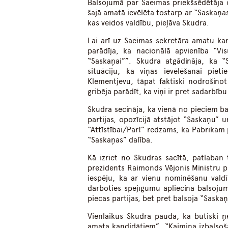
Balsojumā par Saeimas priekšsēdētāja otr
šajā amatā ievēlēta tostarp ar “Saskaņas
kas veidos valdību, pieļāva Skudra.
Lai arī uz Saeimas sekretāra amatu kan
parādīja, ka nacionālā apvienība “Vis
“Saskaņai””. Skudra atgādināja, ka “
situāciju, ka viņas ievēlēšanai pi
Klementjevu, tāpat faktiski nodrošino
gribēja parādīt, ka viņi ir pret sadarbīb
Skudra secināja, ka vienā no pieciem ba
partijas, opozīcijā atstājot “Saskaņu” 
“Attīstībai/Par!” redzams, ka Pabrikam
“Saskaņas” dalība.
Kā izriet no Skudras sacītā, patlaban 
prezidents Raimonds Vējonis Ministru 
iespēju, ka ar vienu nominēšanu vald
darboties spējīgumu apliecina balsojum
piecas partijas, bet pret balsoja “Saska
Vienlaikus Skudra pauda, ka būtiski ņ
amata kandidātiem”. “Kaimiņa izbalsoš