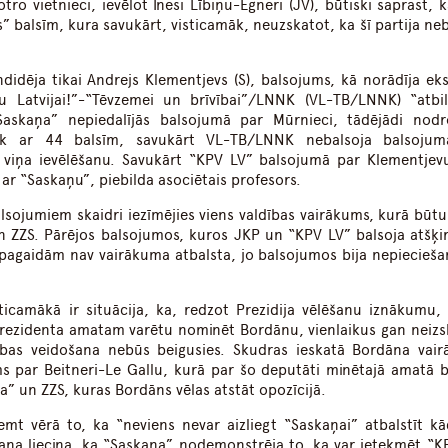
o vietnieci, ievēlot Inesi Lībiņu-Egneri (JV), būtiski saprast, k
” balsīm, kura savukārt, visticamāk, neuzskatot, ka šī partija neb
didēja tikai Andrejs Klementjevs (S), balsojums, kā norādīja eks
u Latvijai!”-“Tēvzemei un brīvībai”/LNNK (VL-TB/LNNK) “atbil
Saskaņa” nepiedalījās balsojumā par Mūrnieci, tādējādi nodr
etiek ar 44 balsīm, savukārt VL-TB/LNNK nebalsoja balsoju
t viņa ievēlēšanu. Savukārt “KPV LV” balsojumā par Klementjevu
u ar “Saskaņu”, piebilda asociētais profesors.
lsojumiem skaidri iezīmējies viens valdības vairākums, kurā būtu
un ZZS. Pārējos balsojumos, kuros JKP un “KPV LV” balsoja atšķir
 pagaidām nav vairākuma atbalsta, jo balsojumos bija nepiecieša
ticamākā ir situācija, ka, redzot Prezidija vēlēšanu iznākumu, 
prezidenta amatam varētu nominēt Bordānu, vienlaikus gan neizs
ības veidošana nebūs beigusies. Skudras ieskatā Bordāna vai
s par Beitneri-Le Gallu, kurā par šo deputāti minētajā amatā b
ņa” un ZZS, kuras Bordāns vēlas atstāt opozīcijā.
emt vērā to, ka “neviens nevar aizliegt “Saskaņai” atbalstīt k
ana liecina, ka “Saskaņa” nodemonstrēja to, ka var ietekmēt “K