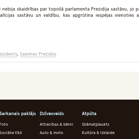
 nebija skaidrības par topošā parlamenta Prezidija sastāvu, jo pa
līcijas sastāvu un valdību, kas apgrūtina iespējas vienoties a
ezidents
,
Saeimas Prezidijs
Sarkanais paklājs
Dzīvesveids
Atpūta
Foto
Attiecības & bērni
Grāmatplaukts
Sociālie tīkli
Auto & moto
Kultūra & Izklaide