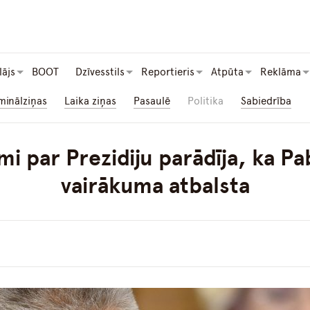
lājs
BOOT
Dzīvesstils
Reportieris
Atpūta
Reklāma
minālziņas
Laika ziņas
Pasaulē
Politika
Sabiedrība
mi par Prezidiju parādīja, ka Pa
vairākuma atbalsta