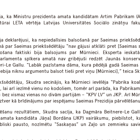
dIn
atsApp
īja, ka Ministru prezidenta amata kandidātam Artim Pabrikam (A
ūrai LETA vērtēja Latvijas Universitātes Sociālo zinātņu faku
ija deklarējusi, ka nepiedalīsies balsošanā par Saeimas priekšsēd
ā par Saeimas priekšsēdētāju “nav gājusi atklāti pret [Saeimas s
ošana faktiski bija balsojums par Mūrnieci. Eksperta ieskat
parlamenta spīkera amatā nav gribējuši redzēt Jaunās konserv
neri-Le Gallu. “Labāk pazīstama dāma, kura pēdējā gadā Saeimas
nebija niknu argumentu balsot tieši pret viņu [Mūrnieci],” teica S
šsēdētāju, Skudra secinājis, ka Mūrnieci ievēlēja “Pabrika koalī
, lai arī iezīmē vienu no kodoliem, tomēr arī parāda, ka Pabrikam
u bez vismaz vienas no divām partijām – “KPV LV” un JKP. Arī Mūr
uztver kā brīdinājums par iespējamu Saeimas Prezidija pārvēlēšanu
lēšanu rezultātiem, Skudra sacīja, ka Dagmāra Beitnere-Le Gall
a amata kandidāta Jāņa] Bordāna (JKP) vairākumu, piebilstot, k
bliski pausto, nozīmētu “Saskaņas” un Zaļo un zemnieku savi