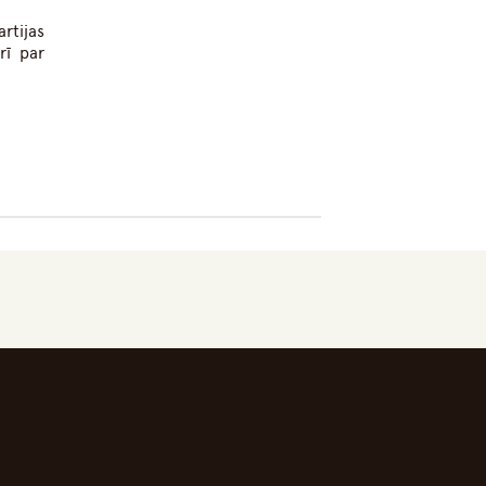
rtijas
rī par