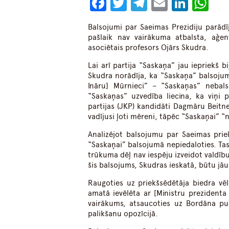
Facebook
Twitter
Telegram
Email
Linke
Wh
Balsojumi par Saeimas Prezidiju parād
pašlaik nav vairākuma atbalsta, aģent
asociētais profesors Ojārs Skudra.
Lai arī partija “Saskaņa” jau iepriekš b
Skudra norādīja, ka “Saskaņa” balsojum
Ināru] Mūrnieci” – “Saskaņas” nebals
“Saskaņas” uzvedība liecina, ka viņi 
partijas (JKP) kandidāti Dagmāru Beit
vadījusi ļoti mēreni, tāpēc “Saskaņai” “
Analizējot balsojumu par Saeimas priek
“Saskaņai” balsojumā nepiedaloties. Tas
trūkuma dēļ nav iespēju izveidot valdīb
šis balsojums, Skudras ieskatā, būtu jā
Raugoties uz priekšsēdētāja biedra vē
amatā ievēlēta ar [Ministru prezident
vairākums, atsaucoties uz Bordāna pu
palikšanu opozīcijā.