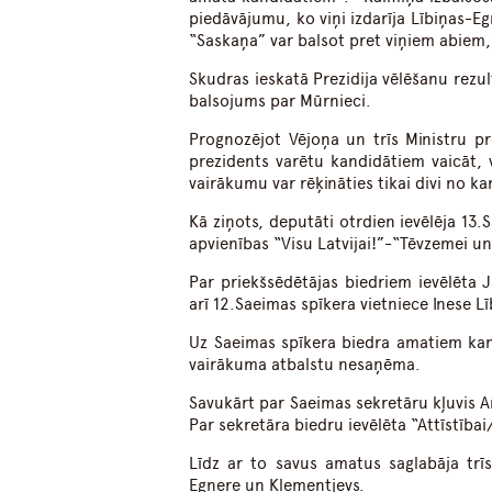
piedāvājumu, ko viņi izdarīja Lībiņas-
“Saskaņa” var balsot pret viņiem abiem,”
Skudras ieskatā Prezidija vēlēšanu rezul
balsojums par Mūrnieci.
Prognozējot Vējoņa un trīs Ministru p
prezidents varētu kandidātiem vaicāt, v
vairākumu var rēķināties tikai divi no k
Kā ziņots, deputāti otrdien ievēlēja 13
apvienības “Visu Latvijai!”-“Tēvzemei un
Par priekšsēdētājas biedriem ievēlēta 
arī 12.Saeimas spīkera vietniece Inese L
Uz Saeimas spīkera biedra amatiem kan
vairākuma atbalstu nesaņēma.
Savukārt par Saeimas sekretāru kļuvis An
Par sekretāra biedru ievēlēta “Attīstība
Līdz ar to savus amatus saglabāja tr
Egnere un Klementjevs.