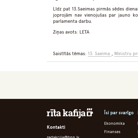
Līdz pat 13.Saeimas pirmās sēdes dienai
joprojām nav vienojušas par jauno koa
parlamenta darbu.
Ziņas avots: LETA
Saistītās tēmas:
13. Saeima.
,
Ministru pr
Īsi par svarīgo
Ekonomika
Kontakti
Finanses
redakcija@bnn.lv