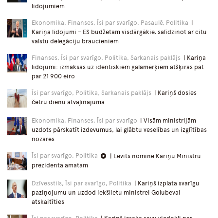
lidojumiem
Ekonomika, Finanses, Īsi par svarīgo, Pasaulē, Politika
|
Kariņa lidojumi – ES budžetam visdārgākie, salīdzinot ar citu
valstu delegāciju braucieniem
Finanses, Īsi par svarīgo, Politika, Sarkanais paklājs
| Kariņa
lidojumi: izmaksas uz identiskiem galamērķiem atšķiras pat
par 21 900 eiro
Īsi par svarīgo, Politika, Sarkanais paklājs
| Kariņš dosies
četru dienu atvaļinājumā
Ekonomika, Finanses, Īsi par svarīgo
| Visām ministrijām
uzdots pārskatīt izdevumus, lai glābtu veselības un izglītības
nozares
Īsi par svarīgo, Politika
| Levits nominē Kariņu Ministru
prezidenta amatam
Dzīvesstils, Īsi par svarīgo, Politika
| Kariņš izplata svarīgu
paziņojumu un uzdod iekšlietu ministrei Golubevai
atskaitīties