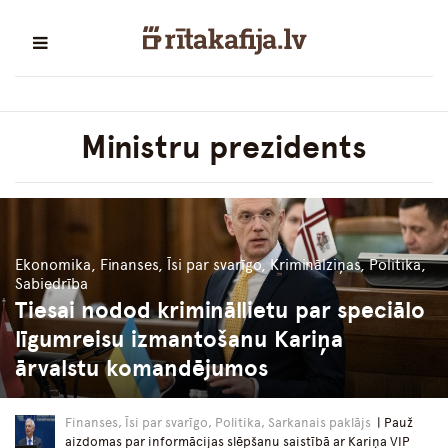
Ministru prezidents
Ekonomika, Finanses, Īsi par svarīgo, Kriminālziņas, Politika,
Sabiedrība
Tiesai nodod krimināllietu par speciālo
līgumreisu izmantošanu Kariņa
ārvalstu komandējumos
Finanses, Īsi par svarīgo, Politika, Sarkanais paklājs
| Pauž
aizdomas par informācijas slēpšanu saistībā ar Kariņa VIP