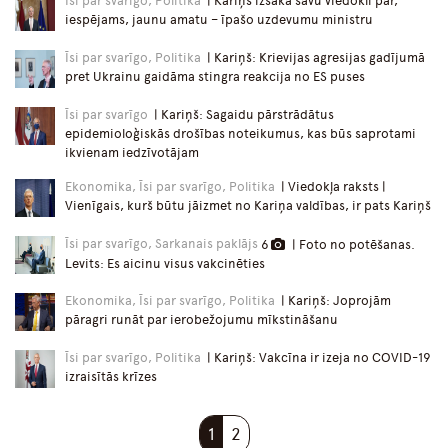
Īsi par svarīgo, Politika
| Kariņš izsaka savu viedokli par,
iespējams, jaunu amatu – īpašo uzdevumu ministru
Īsi par svarīgo, Politika
| Kariņš: Krievijas agresijas gadījumā
pret Ukrainu gaidāma stingra reakcija no ES puses
Īsi par svarīgo
| Kariņš: Sagaidu pārstrādātus
epidemioloģiskās drošības noteikumus, kas būs saprotami
ikvienam iedzīvotājam
Ekonomika, Īsi par svarīgo, Politika
| Viedokļa raksts |
Vienīgais, kurš būtu jāizmet no Kariņa valdības, ir pats Kariņš
Īsi par svarīgo, Sarkanais paklājs
6
| Foto no potēšanas.
Levits: Es aicinu visus vakcinēties
Ekonomika, Īsi par svarīgo, Politika
| Kariņš: Joprojām
pāragri runāt par ierobežojumu mīkstināšanu
Īsi par svarīgo, Politika
| Kariņš: Vakcīna ir izeja no COVID-19
izraisītās krīzes
1
2