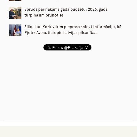
Sprūds par nākamā gada budžetu: 2026. gadā
turpināsim bruņoties
Siliņai un Kozlovskim pieprasa sniegt informāciju, kā
Pjotrs Avens ticis pie Latvijas pilsonības