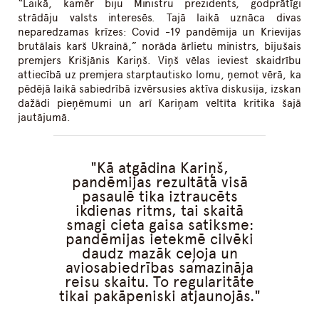
“Laikā, kamēr biju Ministru prezidents, godprātīgi
strādāju valsts interesēs. Tajā laikā uznāca divas
neparedzamas krīzes: Covid -19 pandēmija un Krievijas
brutālais karš Ukrainā,” norāda ārlietu ministrs, bijušais
premjers Krišjānis Kariņš. Viņš vēlas ieviest skaidrību
attiecībā uz premjera starptautisko lomu, ņemot vērā, ka
pēdējā laikā sabiedrībā izvērsusies aktīva diskusija, izskan
dažādi pieņēmumi un arī Kariņam veltīta kritika šajā
jautājumā.
Kā atgādina Kariņš,
pandēmijas rezultātā visā
pasaulē tika iztraucēts
ikdienas ritms, tai skaitā
smagi cieta gaisa satiksme:
pandēmijas ietekmē cilvēki
daudz mazāk ceļoja un
aviosabiedrības samazināja
reisu skaitu. To regularitāte
tikai pakāpeniski atjaunojās.