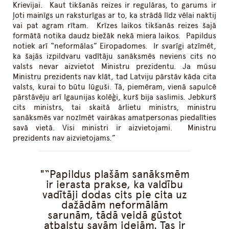
Krievijai. Kaut tikšanās reizes ir regulāras, to garums ir
ļoti mainīgs un raksturīgas ar to, ka strādā līdz vēlai naktij
vai pat agram rītam. Krīzes laikos tikšanās reizes šajā
formātā notika daudz biežāk nekā miera laikos. Papildus
notiek arī “neformālas” Eiropadomes. Ir svarīgi atzīmēt,
ka šajās izpildvaru vadītāju sanāksmēs neviens cits no
valsts nevar aizvietot Ministru prezidentu. Ja mūsu
Ministru prezidents nav klāt, tad Latviju pārstāv kāda cita
valsts, kurai to būtu lūguši. Tā, piemēram, vienā sapulcē
pārstāvēju arī Igaunijas kolēģi, kurš bija saslimis. Jebkurš
cits ministrs, tai skaitā ārlietu ministrs, ministru
sanāksmēs var nozīmēt vairākas amatpersonas piedalīties
savā vietā. Visi ministri ir aizvietojami. Ministru
prezidents nav aizvietojams.”
“Papildus plašām sanāksmēm
ir ierasta prakse, ka valdību
vadītāji dodas cits pie cita uz
dažādām neformālām
sarunām, tādā veidā gūstot
atbalstu savām idejām. Tas ir