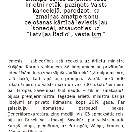
krietni retāk, paziņots Valsts
kancelejā, paredzot, ka
izmaiņas amatpersonu
ceļošanas kārtībā ieviesīs jau
šonedēļ, atsaucoties uz
“Latvijas Radio”, vēsta
lsm
.
Iemesls – sabiedrības asā reakcija uz ārlietu ministra
Krišjāņa Kariņa veiktajiem 36 lidojumiem ar privātajām
lidmašīnām, kas izmaksājuši vairāk nekā 1,3 miljonus eiro,
tajā laikā, kad viņš bija premjers. Vairāk nekā 600
tūkstoši eiro no valsts maka un virs 700 tūkstošiem eiro
par Eiropas Savienības (ES) naudu – tik ir izmaksājuši
bijušā premjerministra, tagadējā ārlietu ministra Kariņa
lidojumi ar privāto lidmašīnu kopš 2019. gada. Par
gaisakuģu nomāšanu pārbaudi sākusi
Ģenerālprokuratūra, ziņo mediji. Visi ES apmaksātie reisi
bija uz Briseli vai atpakaļ. Savukārt par valsts naudu
Kariņš lidojis, piemēram, uz Portugāli, Vāciju, Franciju,
Dāniju un Ukrainu.