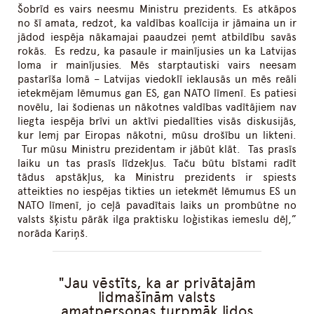
Šobrīd es vairs neesmu Ministru prezidents. Es atkāpos
no šī amata, redzot, ka valdības koalīcija ir jāmaina un ir
jādod iespēja nākamajai paaudzei ņemt atbildību savās
rokās. Es redzu, ka pasaule ir mainījusies un ka Latvijas
loma ir mainījusies. Mēs starptautiski vairs neesam
pastarīša lomā – Latvijas viedoklī ieklausās un mēs reāli
ietekmējam lēmumus gan ES, gan NATO līmenī. Es patiesi
novēlu, lai šodienas un nākotnes valdības vadītājiem nav
liegta iespēja brīvi un aktīvi piedalīties visās diskusijās,
kur lemj par Eiropas nākotni, mūsu drošību un likteni.
Tur mūsu Ministru prezidentam ir jābūt klāt. Tas prasīs
laiku un tas prasīs līdzekļus. Taču būtu bīstami radīt
tādus apstākļus, ka Ministru prezidents ir spiests
atteikties no iespējas tikties un ietekmēt lēmumus ES un
NATO līmenī, jo ceļā pavadītais laiks un prombūtne no
valsts šķistu pārāk ilga praktisku loģistikas iemeslu dēļ,”
norāda Kariņš.
Jau vēstīts, ka ar privātajām
lidmašīnām valsts
amatpersonas turpmāk lidos