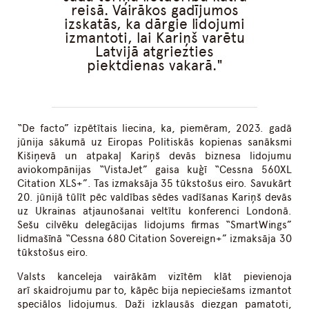
reisā. Vairākos gadījumos
izskatās, ka dārgie lidojumi
izmantoti, lai Kariņš varētu
Latvijā atgriezties
piektdienas vakarā.
“De facto” izpētītais liecina, ka, piemēram, 2023. gadā
jūnija sākumā uz Eiropas Politiskās kopienas sanāksmi
Kišiņevā un atpakaļ Kariņš devās biznesa lidojumu
aviokompānijas “VistaJet” gaisa kuģī “Cessna 560XL
Citation XLS+”. Tas izmaksāja 35 tūkstošus eiro. Savukārt
20. jūnijā tūlīt pēc valdības sēdes vadīšanas Kariņš devās
uz Ukrainas atjaunošanai veltītu konferenci Londonā.
Sešu cilvēku delegācijas lidojums firmas “SmartWings”
lidmašīnā “Cessna 680 Citation Sovereign+” izmaksāja 30
tūkstošus eiro.
Valsts kanceleja vairākām vizītēm klāt pievienoja
arī skaidrojumu par to, kāpēc bija nepieciešams izmantot
speciālos lidojumus. Daži izklausās diezgan pamatoti,