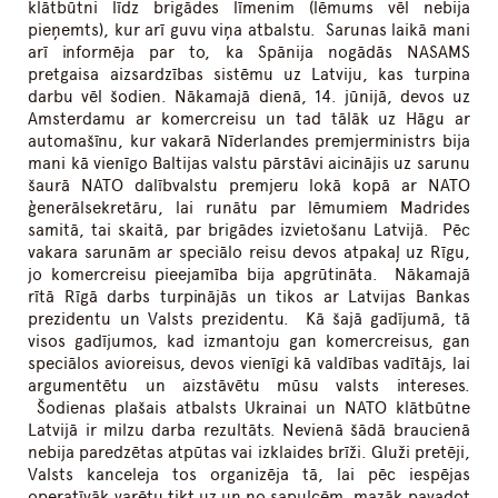
klātbūtni līdz brigādes līmenim (lēmums vēl nebija
pieņemts), kur arī guvu viņa atbalstu. Sarunas laikā mani
arī informēja par to, ka Spānija nogādās NASAMS
pretgaisa aizsardzības sistēmu uz Latviju, kas turpina
darbu vēl šodien. Nākamajā dienā, 14. jūnijā, devos uz
Amsterdamu ar komercreisu un tad tālāk uz Hāgu ar
automašīnu, kur vakarā Nīderlandes premjerministrs bija
mani kā vienīgo Baltijas valstu pārstāvi aicinājis uz sarunu
šaurā NATO dalībvalstu premjeru lokā kopā ar NATO
ģenerālsekretāru, lai runātu par lēmumiem Madrides
samitā, tai skaitā, par brigādes izvietošanu Latvijā. Pēc
vakara sarunām ar speciālo reisu devos atpakaļ uz Rīgu,
jo komercreisu pieejamība bija apgrūtināta. Nākamajā
rītā Rīgā darbs turpinājās un tikos ar Latvijas Bankas
prezidentu un Valsts prezidentu. Kā šajā gadījumā, tā
visos gadījumos, kad izmantoju gan komercreisus, gan
speciālos avioreisus, devos vienīgi kā valdības vadītājs, lai
argumentētu un aizstāvētu mūsu valsts intereses.
Šodienas plašais atbalsts Ukrainai un NATO klātbūtne
Latvijā ir milzu darba rezultāts. Nevienā šādā braucienā
nebija paredzētas atpūtas vai izklaides brīži. Gluži pretēji,
Valsts kanceleja tos organizēja tā, lai pēc iespējas
operatīvāk varētu tikt uz un no sapulcēm, mazāk pavadot