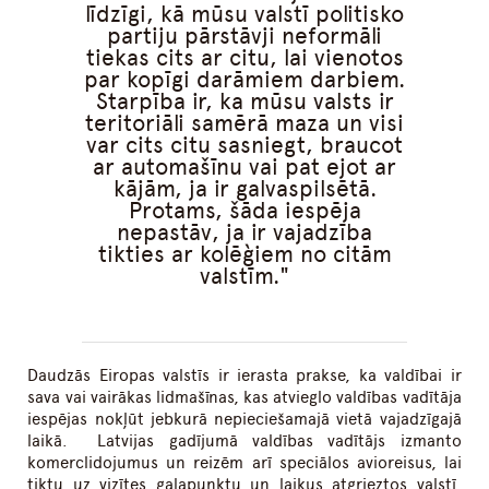
līdzīgi, kā mūsu valstī politisko
partiju pārstāvji neformāli
tiekas cits ar citu, lai vienotos
par kopīgi darāmiem darbiem.
Starpība ir, ka mūsu valsts ir
teritoriāli samērā maza un visi
var cits citu sasniegt, braucot
ar automašīnu vai pat ejot ar
kājām, ja ir galvaspilsētā.
Protams, šāda iespēja
nepastāv, ja ir vajadzība
tikties ar kolēģiem no citām
valstīm.
Daudzās Eiropas valstīs ir ierasta prakse, ka valdībai ir
sava vai vairākas lidmašīnas, kas atvieglo valdības vadītāja
iespējas nokļūt jebkurā nepieciešamajā vietā vajadzīgajā
laikā. Latvijas gadījumā valdības vadītājs izmanto
komerclidojumus un reizēm arī speciālos avioreisus, lai
tiktu uz vizītes galapunktu un laikus atgrieztos valstī.