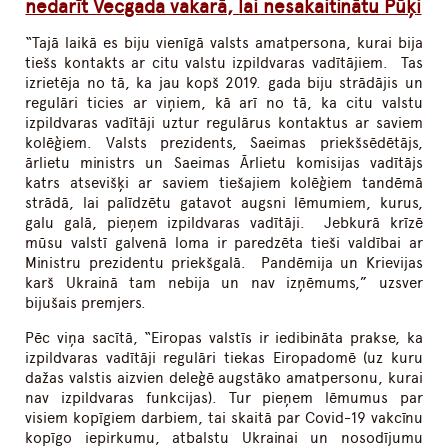
nedarīt Vecgada vakarā, lai nesakaitinātu Pūķi
“Tajā laikā es biju vienīgā valsts amatpersona, kurai bija
tiešs kontakts ar citu valstu izpildvaras vadītājiem. Tas
izrietēja no tā, ka jau kopš 2019. gada biju strādājis un
regulāri ticies ar viņiem, kā arī no tā, ka citu valstu
izpildvaras vadītāji uztur regulārus kontaktus ar saviem
kolēģiem. Valsts prezidents, Saeimas priekšsēdētājs,
ārlietu ministrs un Saeimas Ārlietu komisijas vadītājs
katrs atsevišķi ar saviem tiešajiem kolēģiem tandēmā
strādā, lai palīdzētu gatavot augsni lēmumiem, kurus,
galu galā, pieņem izpildvaras vadītāji. Jebkurā krīzē
mūsu valstī galvenā loma ir paredzēta tieši valdībai ar
Ministru prezidentu priekšgalā. Pandēmija un Krievijas
karš Ukrainā tam nebija un nav izņēmums,” uzsver
bijušais premjers.
Pēc viņa sacītā, “Eiropas valstīs ir iedibināta prakse, ka
izpildvaras vadītāji regulāri tiekas Eiropadomē (uz kuru
dažas valstis aizvien deleģē augstāko amatpersonu, kurai
nav izpildvaras funkcijas). Tur pieņem lēmumus par
visiem kopīgiem darbiem, tai skaitā par Covid-19 vakcīnu
kopīgo iepirkumu, atbalstu Ukrainai un nosodījumu