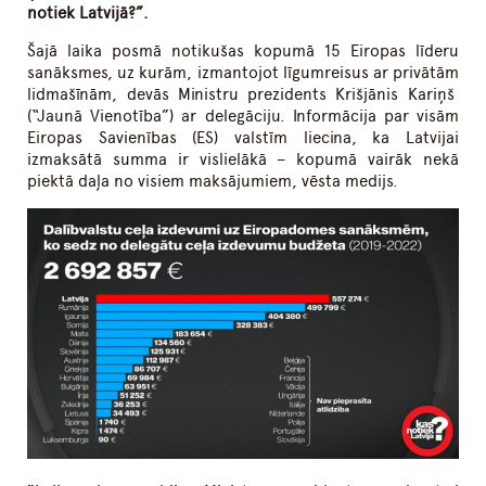
notiek Latvijā?”.
Šajā laika posmā notikušas kopumā 15 Eiropas līderu
sanāksmes, uz kurām, izmantojot līgumreisus ar privātām
lidmašīnām, devās Ministru prezidents Krišjānis Kariņš
(“Jaunā Vienotība”) ar delegāciju. Informācija par visām
Eiropas Savienības (ES) valstīm liecina, ka Latvijai
izmaksātā summa ir vislielākā – kopumā vairāk nekā
piektā daļa no visiem maksājumiem, vēsta medijs.