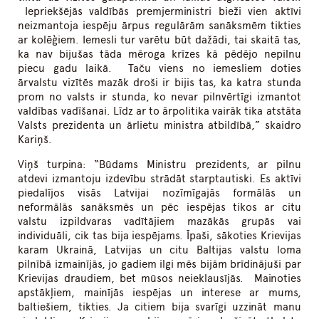
Iepriekšējās valdībās premjerministri bieži vien aktīvi
neizmantoja iespēju ārpus regulārām sanāksmēm tikties
ar kolēģiem. Iemesli tur varētu būt dažādi, tai skaitā tas,
ka nav bijušas tāda mēroga krīzes kā pēdējo nepilnu
piecu gadu laikā. Taču viens no iemesliem doties
ārvalstu vizītēs mazāk droši ir bijis tas, ka katra stunda
prom no valsts ir stunda, ko nevar pilnvērtīgi izmantot
valdības vadīšanai. Līdz ar to ārpolitika vairāk tika atstāta
Valsts prezidenta un ārlietu ministra atbildībā,” skaidro
Kariņš.
Viņš turpina: “Būdams Ministru prezidents, ar pilnu
atdevi izmantoju izdevību strādāt starptautiski. Es aktīvi
piedalījos visās Latvijai nozīmīgajās formālās un
neformālās sanāksmēs un pēc iespējas tikos ar citu
valstu izpildvaras vadītājiem mazākās grupās vai
individuāli, cik tas bija iespējams. Īpaši, sākoties Krievijas
karam Ukrainā, Latvijas un citu Baltijas valstu loma
pilnībā izmainījās, jo gadiem ilgi mēs bijām brīdinājuši par
Krievijas draudiem, bet mūsos neieklausījās. Mainoties
apstākļiem, mainījās iespējas un interese ar mums,
baltiešiem, tikties. Ja citiem bija svarīgi uzzināt manu