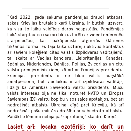
“Kad 2022. gada sākumā pandēmijas draudi atkāpās,
sākās Krievijas brutālais karš Ukrainā. Ir būtiski uzsvērt,
ka visu šo laiku valdības darbs neapstājās. Pandēmijas
laikā starptautiski sakari tika uzturēti ar videokonferenču
starpniecību, kas pakāpeniski atgriezās klātienes
tikšanos formā. Es tajā laikā uzturēju aktīvus kontaktus
ar saviem kolēģiem citās valstīs (izpildvaras vadītājiem),
tai skaitā ar Vācijas kancleru, Lielbritānijas, Kanādas,
Spānijas, Nīderlandes, Dānijas, Polijas, Zviedrijas un citu
valstu premjerministriem, kā arī ar Francijas prezidentu.
Francijas prezidents ir ne tikai valsts augstākā
amatpersona, bet vienlaikus ir arī izpildvaras vadītājs,
līdzīgi kā Amerikas Savienoto valstu prezidents. Mūsu
valsts interesēs bija ne tikai noturēt NATO un Eiropas
Savienības (ES) valstu kopību visos šajos apstākļos, bet arī
nodrošināt atbalstu Ukrainai cīņā pret Krieviju, kā arī
nodrošināt pašu militāro drošību ar sabiedroto atbalstu.
Panāktie lēmumi nebija pašsaprotami,” skaidro Kariņš.
Lasiet arī:
Iesaka ezotēriķi: ko darīt un