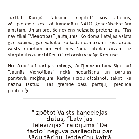
Turklāt Kariņš, “absolūti nejūtot” šos sitienus,
vēl pieteicis sevi kā kandidātu NATO ģenerālsekretāra
amatam. Un arī pret šo neviens neizsaka pretenzijas. “Tas
nav tikai “Vienotības” jautājums. Ko domā Latvijas valsts
gan Saeimā, gan valdībā, ka šāds nesmukums iziet ārpus
valsts robežām un vēl mēs šādu cilvēku virzām uz
starptautisku institūciju?” retoriski vaicāja Kreituse.
No tā cieš arī partijas reitings, tādēļ neizprotama šķiet arī
“Jaunās Vienotības” nekā nedarīšana un partijas
pārstāvju mēģinājumi Kariņa rīcību attaisnot, sakot, ka
nezina faktus. “Tas gremdē pašu partiju,” piebilda
politoloģe.
Izpētot Valsts kancelejas
datus, ”Latvijas
Televīzijas” raidījums “De
facto” neguva pārliecību par
šādu tēriņu lietderību katrā