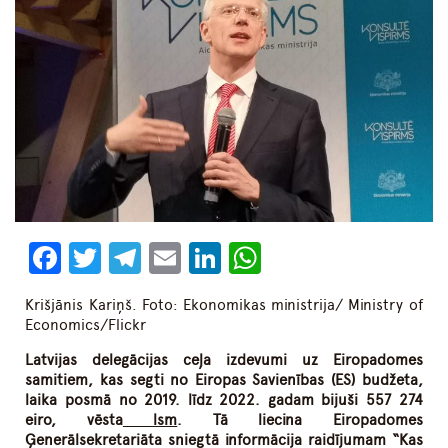
Facebook
Twitter
Telegram
Email
LinkedIn
WhatsApp
Krišjānis Kariņš. Foto: Ekonomikas ministrija/ Ministry of
Economics/Flickr
Latvijas delegācijas ceļa izdevumi uz Eiropadomes
samitiem, kas segti no Eiropas Savienības (ES) budžeta,
laika posmā no 2019. līdz 2022. gadam bijuši 557 274
eiro,
vēsta
lsm
. Tā
liecina Eiropadomes
Ģenerālsekretariāta sniegtā informācija raidījumam “Kas