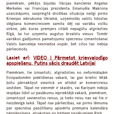
piemēram, pēkšņs bijušās Vācijas kancleres Angelas
Merkeles vai Francijas prezidenta Emanuēla Makrona
uzaicinājums, saspringtā drošības situācija neilgi pirms
Krievijas iebrukuma Ukrainā, uzņemošās valsts lidostas
slēgšana komercreisiem samita dēļ vai vairāku vizīšu
virkne, pēc kuras premjers citādi nepagūtu atgriezties
Rīgā, lai tur uzņemtu augstus ārvalstu viesus. Tomēr
vairākos gadījumos pamatojumu specreisu izmantošanai
Valsts kanceleja nesniedza vispār, bet citos tas nebija
pārliecinošs.
Lasiet arī:
VIDEO | Pārmetot krievvalodīgo
apspiešanu, Putins sācis draudēt Latvijai
Piemēram, tie izmantoti, atgriežoties no neformālajām
Eiropadomēm piektdienas vakarā, lai gan krietni lētāk
būtu pārnakšņot viesnīcā un atlidot ar komercreisu
sestdien. Tāpat ne vienmēr ir skaidrs, vai Kariņam nebija
iespējas lidot uz pasākumu iepriekšējā vakarā, piemēram,
izmantojot savienotos reisus, ja tiešo reisu nav vai tie ir
neizdevīgā laikā. Tāpat nav pārliecības, vai pirms lēmuma
par specreisa pasūtīšanu apsvērta premjera kalendāra
pārplānošana, atsakoties no kādiem pasākumiem Rīgā.