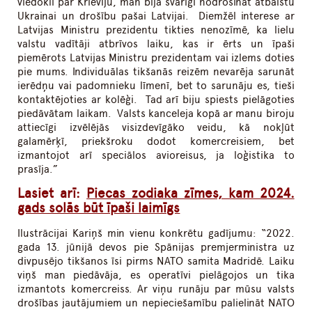
viedokli par Krieviju, man bija svarīgi nodrošināt atbalstu
Ukrainai un drošību pašai Latvijai. Diemžēl interese ar
Latvijas Ministru prezidentu tikties nenozīmē, ka lielu
valstu vadītāji atbrīvos laiku, kas ir ērts un īpaši
piemērots Latvijas Ministru prezidentam vai izlems doties
pie mums. Individuālas tikšanās reizēm nevarēja sarunāt
ierēdņu vai padomnieku līmenī, bet to sarunāju es, tieši
kontaktējoties ar kolēģi. Tad arī biju spiests pielāgoties
piedāvātam laikam. Valsts kanceleja kopā ar manu biroju
attiecīgi izvēlējās visizdevīgāko veidu, kā nokļūt
galamērķī, priekšroku dodot komercreisiem, bet
izmantojot arī speciālos avioreisus, ja loģistika to
prasīja.”
Lasiet arī:
Piecas zodiaka zīmes, kam 2024.
gads solās būt īpaši laimīgs
Ilustrācijai Kariņš min vienu konkrētu gadījumu: “2022.
gada 13. jūnijā devos pie Spānijas premjerministra uz
divpusējo tikšanos īsi pirms NATO samita Madridē. Laiku
viņš man piedāvāja, es operatīvi pielāgojos un tika
izmantots komercreiss. Ar viņu runāju par mūsu valsts
drošības jautājumiem un nepieciešamību palielināt NATO