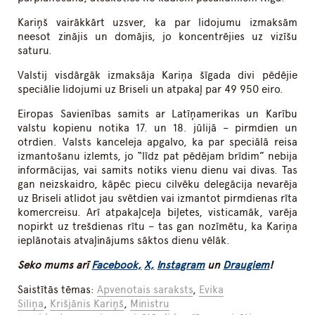
Kariņš vairākkārt uzsver, ka par lidojumu izmaksām
neesot zinājis un domājis, jo koncentrējies uz vizīšu
saturu.
Valstij visdārgāk izmaksāja Kariņa šīgada divi pēdējie
speciālie lidojumi uz Briseli un atpakaļ par 49 950 eiro.
Eiropas Savienības samits ar Latīņamerikas un Karību
valstu kopienu notika 17. un 18. jūlijā – pirmdien un
otrdien. Valsts kanceleja apgalvo, ka par speciālā reisa
izmantošanu izlemts, jo “līdz pat pēdējam brīdim” nebija
informācijas, vai samits notiks vienu dienu vai divas. Tas
gan neizskaidro, kāpēc piecu cilvēku delegācija nevarēja
uz Briseli atlidot jau svētdien vai izmantot pirmdienas rīta
komercreisu. Arī atpakaļceļa biļetes, visticamāk, varēja
nopirkt uz trešdienas rītu – tas gan nozīmētu, ka Kariņa
ieplānotais atvaļinājums sāktos dienu vēlāk.
Seko mums arī
Facebook,
X,
Instagram
un
Draugiem
!
Saistītās tēmas:
Apvenotais saraksts
,
Evika
Siliņa
,
Krišjānis Kariņš
,
Ministru