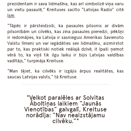
prezidentam ir sava lidmašīna, kas arī simbolizē viņa varu
un vietu pasaulē,” Kreituses sacīto “Latvijas Radio” citē
lsm
.
“Tāpēc ir pārsteidzoši, ka pasaules pilsonis ar divām
pilsonībām un cilvēks, kas zina pasaules pieredzi, pēkšņi
ir iedomājies, ka Latvija ir sasniegusi Amerikas Savienoto
Valstu līmeni un var iegādāties sev lidmašīnu, aizmirstot
par to, kas praktiski notiek reālajā dzīvē, it īpaši ņemot
vērā to, ka viņš tik ilgu laiku ir bijis Latvijas valdības
vadītājs,” turpināja Kreituse.
“Man šķiet, ka cilvēks ir izgājis ārpus realitātes, kas
saucas Latvijas valsts,” tā Kreituse.
Velkot paralēles ar Solvitas
Āboltiņas laikiem “Jaunās
Vienotības” galvgalī, Kreituse
norādīja: “Nav neaizstājamu
cilvēku.”