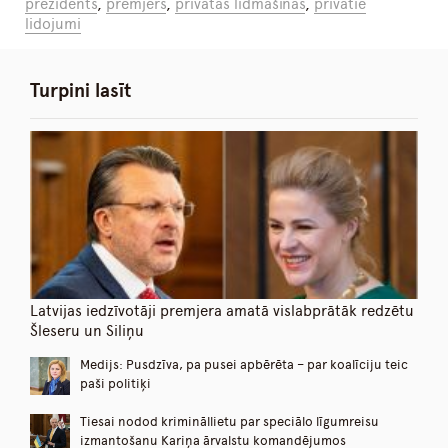
prezidents
,
premjers
,
privātās lidmašīnas
,
privātie
lidojumi
Turpini lasīt
Latvijas iedzīvotāji premjera amatā vislabprātāk redzētu
Šleseru un Siliņu
Medijs: Pusdzīva, pa pusei apbērēta – par koalīciju teic
paši politiķi
Tiesai nodod krimināllietu par speciālo līgumreisu
izmantošanu Kariņa ārvalstu komandējumos