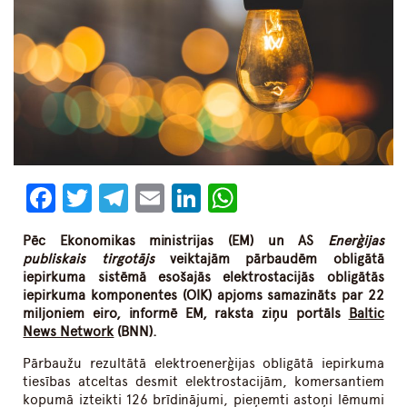
Facebook
Twitter
Telegram
Email
LinkedIn
WhatsApp
Pēc Ekonomikas ministrijas (EM) un AS
Enerģijas
publiskais tirgotājs
veiktajām pārbaudēm obligātā
iepirkuma sistēmā esošajās elektrostacijās obligātās
iepirkuma komponentes (OIK) apjoms samazināts par 22
miljoniem eiro, informē EM,
raksta ziņu portāls
Baltic
News Network
(BNN).
Pārbaužu rezultātā elektroenerģijas obligātā iepirkuma
tiesības atceltas desmit elektrostacijām, komersantiem
kopumā izteikti 126 brīdinājumi, pieņemti astoņi lēmumi