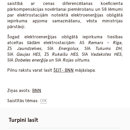
saistībā ar cenas diferencēšanas koeficienta
pārkompensācijas novēršanai piemērošanu un 58 lēmumi
par elektrostacijām noteiktā elektroenerģijas obligātā
iepirkuma apjoma samazināšanu, vēsta ministrijas
pārstāvji.
Šogad elektroenerģijas obligātā iepirkuma tiesības
atceltas šādām elektrostacijām: AS
Remars – Rīga
,
ZS
Jaundzelves
, SIA
Energolux
, SIA
Tukums DH
,
SIA
Gaujas HES
, ZS
Rukaišu HES,
SIA
Vadakstes HES
,
SIA
Dobeles enerģija
un SIA
Rojas siltums.
Pilnu rakstu varat lasīt
ŠEIT- BNN
mājāslapa.
Ziņas avots:
BNN
Saistītās tēmas:
OIK
Turpini lasīt