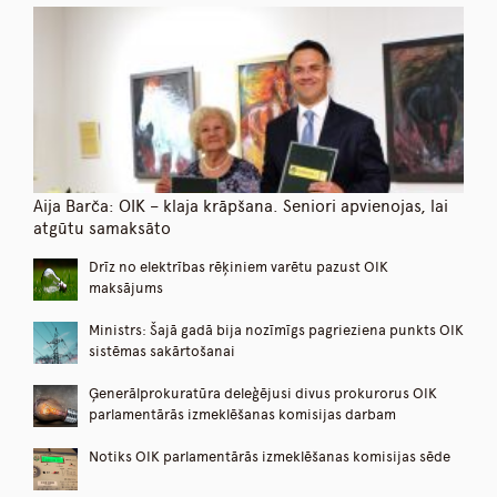
Aija Barča: OIK – klaja krāpšana. Seniori apvienojas, lai
atgūtu samaksāto
Drīz no elektrības rēķiniem varētu pazust OIK
maksājums
Ministrs: Šajā gadā bija nozīmīgs pagrieziena punkts OIK
sistēmas sakārtošanai
Ģenerālprokuratūra deleģējusi divus prokurorus OIK
parlamentārās izmeklēšanas komisijas darbam
Notiks OIK parlamentārās izmeklēšanas komisijas sēde