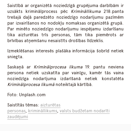
Saistībā ar organizētā noziedzīgā grupējuma darbībām ir
uzsākts kriminālprocess pēc
Krimināllikuma
218.panta
trešajā daļā paredzēto noziedzīgo nodarījumu pazīmēm
par izvairīšanos no nodokļu nomaksas organizētā grupā.
Par minēto noziedzīgo nodarījumu iespējamu izdarīšanu
tika aizturētas trīs personas, tām tika piemērots ar
brīvības atņemšanu nesaistīts drošības līdzeklis.
Izmeklēšanas interesēs plašāka informācija šobrīd netiek
sniegta.
Saskaņā ar
Kriminālprocesa likuma
19. pantu neviena
persona netiek uzskatīta par vainīgu, kamēr tās vaina
noziedzīga nodarījuma izdarīšanā netiek konstatēta
Kriminālprocesa likumā
noteiktajā kārtībā.
Foto: Unplash.com
Saistītās tēmas:
aizturētas
personas
,
krimināllikums
,
valsts budžetam nodarīti
zaudējumi