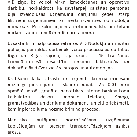
VID ziņo, ka veicot virkni izmeklēšanas un operatīvo
darbību, noskaidrots, ka savstarpēji saistītas personas
bija izveidojušas uzņēmumu darījumu ķēdes starp
fiktīviem uzņēmumiem ar mērķi izvairīties no nodokļu
nomaksas. Pēc sākotnējiem aprēķiniem valsts budžetam
nodarīti zaudējumi 875 505 euro apmērā.
Uzsāktā kriminālprocesa ietvaros VID Nodokļu un muitas
policijas pārvaldes darbinieki veica procesuālās darbības
Rīgā un Rīgas rajonā, tajā skaitā – 15 kratīšanas
kriminālprocesā iesaistīto personu faktiskajās un
deklarētajās dzīves vietās, birojos un automobiļos.
Kratīšanu laikā atrasti un izņemti kriminālprocesam
nozīmīgi pierādījumi – skaidra nauda 25 000 euro
apmērā, ieroči, granāta, narkotikas, internetbankas kodu
kalkulatori, datori, mobilie telefoni, zīmogi,
grāmatvedības un darījuma dokumenti un citi priekšmeti,
kam ir pierādījuma nozīme kriminālprocesā.
Mantisko jautājumu nodrošināšanai uzņēmuma
kapitāldaļām un pieciem transportlīdzekļiem uzlikts
arests.