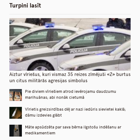
Turpini lasīt
Aiztur vīriešus, kuri vismaz 35 reizes zīmējuši «Z» burtus
un citus militārās agresijas simbolus
Pie diviem vīriešiem atrod ievērojamu daudzumu
marihuānas; abi nonāk cietumā
Vīrietis greizsirdības dēļ ar nazi iedūris sievietei kaklā;
dāmu izdevies glābt
Māte apsūdzēta par sava bērna ilgstošu indēšanu ar
medikamentiem