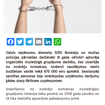
Facebook
Twitter
Telegram
Email
LinkedIn
WhatsApp
Valsts ieņēmumu dienesta (VID) Nodokļu un muitas
policijas pārvaldes darbinieki šī gada oktobrī apturēja
organizēta noziedzīgā grupējuma darbību, kas izvairījās
no nodokļu nomaksas, nodarot zaudējumus valsts
budžetam vairāk nekā 875 000 eiro apmērā. Savstarpēji
saistītas personas bija izveidojušas uzņēmumu darījumu
ķēdes starp fiktīviem uzņēmumiem.
Izvairīšanos no nodokļu nomaksas noziedzīgais
grupējums īstenoja laika posmā no 2018.gada janvāra un
tā tika realizēta apsardzes pakalpojumu jomā.