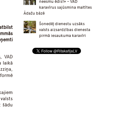
neesmu ēdis!» – VAD
karavīrus sajūsmina maltītes
Ādažu bāzē
Šonedēļ dienestu uzsāks
atbilst
valsts aizsardzības dienesta
rammās
pirmā iesaukuma karavīri
eņemti
s, VAD
 laikā
zziņa,
nformē
kajiem
valsts
z šādu