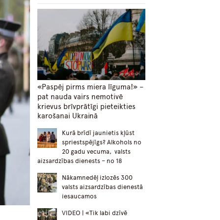
«Paspēj pirms miera līguma!» –
pat nauda vairs nemotivē
krievus brīvprātīgi pieteikties
karošanai Ukrainā
Kurā brīdī jaunietis kļūst
spriestspējīgs? Alkohols no
20 gadu vecuma, valsts
aizsardzības dienests – no 18
Nākamnedēļ izlozēs 300
valsts aizsardzības dienestā
iesaucamos
VIDEO | «Tik labi dzīvē