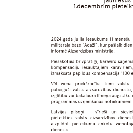
jauniešus 
1.decembrim pieteikt
2024.gada jūlija iesaukums 11 mēnešu 
militārajā bāzē “Ādaži”, kur pašlaik die
informē Aizsardzības ministrija.
Piesakoties brīvprātīgi, karavīrs saņe
kompensāciju iesauktajiem karavīriem
izmaksāta papildus kompensācija 1100 
Vēl viena priekšrocība tiem valsts a
pabeiguši valsts aizsardzības dienest
izglītību vai bakalaura līmeņa augstāko i
programmas uzņemšanas noteikumiem
Latvijas pilsoņi – vīrieši un siev
pieteikties valsts aizsardzības dien
aizpildot pieteikumu anketu vienotajā
dienests.