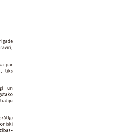
rigādē
avīri,
ka par
, tiks
īgi un
gstāko
studiju
rātīgi
oniski
zibas-