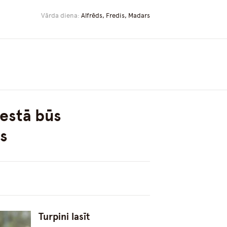
Vārda diena:
Alfrēds, Fredis, Madars
nestā būs
s
Turpini lasīt