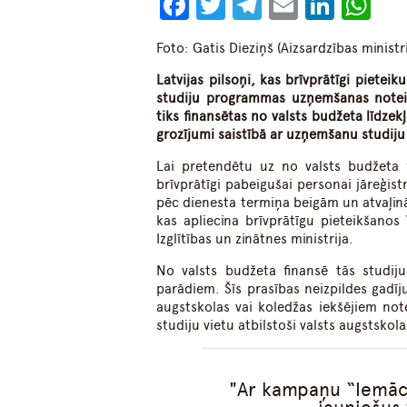
Facebook
Twitter
Telegram
Email
Linke
Wh
Foto: Gatis Dieziņš (Aizsardzības ministri
Latvijas pilsoņi, kas brīvprātīgi pieteik
studiju programmas uzņemšanas notei
tiks finansētas no valsts budžeta līdze
grozījumi saistībā ar uzņemšanu studij
Lai pretendētu uz no valsts budžeta 
brīvprātīgi pabeigušai personai jāreģist
pēc dienesta termiņa beigām un atvaļinā
kas apliecina brīvprātīgu pieteikšano
Izglītības un zinātnes ministrija.
No valsts budžeta finansē tās studij
parādiem. Šīs prasības neizpildes gadīju
augstskolas vai koledžas iekšējiem no
studiju vietu atbilstoši valsts augstsko
Ar kampaņu “Iemācie