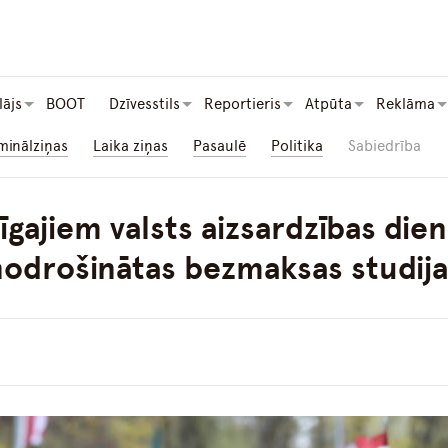
lājs
BOOT
Dzīvesstils
Reportieris
Atpūta
Reklāma
minālziņas
Laika ziņas
Pasaulē
Politika
Sabiedrība
īgajiem valsts aizsardzības die
nodrošinātas bezmaksas studija