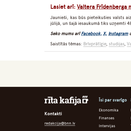
Lasiet arī:
Valtera Frīdenberga m
Jaunieši, kas būs pieteikušies valsts 
jūlijā, un šajā iesaukumā tiks uzņemti 48
Seko mums arī
Facebook,
X,
Instagram
Saistītās tēmas:
Brīvprātīgie
,
studijas
,
Va
Īsi par svarīgo
Ekonomika
Kontakti
Finanses
redakcija@bnn.lv
Intervijas