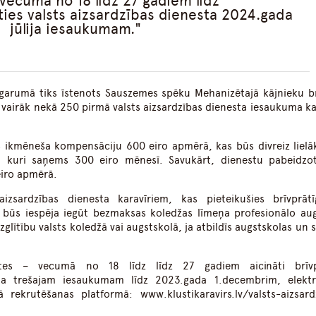
vecumā no 18 līdz 27 gadiem līdz
ies valsts aizsardzības dienesta 2024.gada
jūlija iesaukumam.
garumā tiks īstenots Sauszemes spēku Mehanizētajā kājnieku b
n vairāk nekā 250 pirmā valsts aizsardzības dienesta iesaukuma kar
ms ikmēneša kompensāciju 600 eiro apmērā, kas būs divreiz lielā
, kuri saņems 300 eiro mēnesī. Savukārt, dienestu pabeidzot
eiro apmērā.
izsardzības dienesta karavīriem, kas pieteikušies brīvprāt
u, būs iespēja iegūt bezmaksas koledžas līmeņa profesionālo au
zglītību valsts koledžā vai augstskolā, ja atbildīs augstskolas un 
.
ietes – vecumā no 18 līdz līdz 27 gadiem aicināti brīvp
esta trešajam iesaukumam līdz 2023.gada 1.decembrim, elektr
 rekrutēšanas platformā: www.klustikaravirs.lv/valsts-aizsard