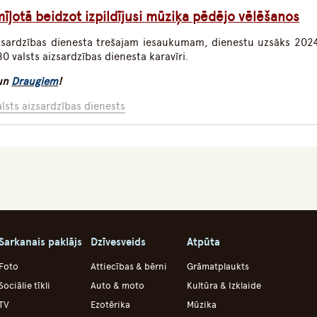
īļotā beidzot izpildījusi mūziķa pēdējo vēlēšanos
aizsardzības dienesta trešajam iesaukumam, dienestu uzsāks 202
0 valsts aizsardzības dienesta karavīri.
un
Draugiem
!
lsts aizsardzības dienests
Sarkanais paklājs
Dzīvesveids
Atpūta
Foto
Attiecības & bērni
Grāmatplaukts
Sociālie tīkli
Auto & moto
Kultūra & Izklaide
TV
Ezotērika
Mūzika