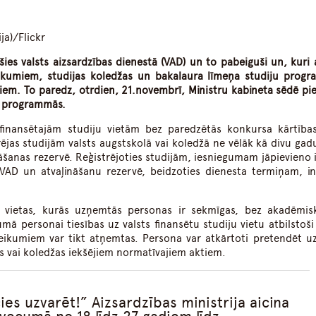
dIn
atsApp
ja)/Flickr
ušies valsts aizsardzības dienestā (VAD) un to pabeiguši un, kuri 
kumiem, studijas koledžas un bakalaura līmeņa studiju prog
kļiem. To paredz, otrdien, 21.novembrī, Ministru kabineta sēdē pi
u programmās.
finansētajām studiju vietām bez paredzētās konkursa kārtība
rējas studijām valsts augstskolā vai koledžā ne vēlāk kā divu gadu
šanas rezervē. Reģistrējoties studijām, iesniegumam jāpievieno i
s VAD un atvaļināšanu rezervē, beidzoties dienesta termiņam, i
u vietas, kurās uzņemtās personas ir sekmīgas, bez akadēmis
mā personai tiesības uz valsts finansētu studiju vietu atbilstoši 
teikumiem var tikt atņemtas. Persona var atkārtoti pretendēt u
las vai koledžas iekšējiem normatīvajiem aktiem.
s uzvarēt!” Aizsardzības ministrija aicina