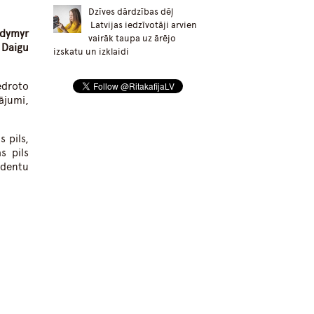
Dzīves dārdzības dēļ
Latvijas iedzīvotāji arvien
odymyr
vairāk taupa uz ārējo
 Daigu
izskatu un izklaidi
edroto
tājumi,
 pils,
s pils
identu