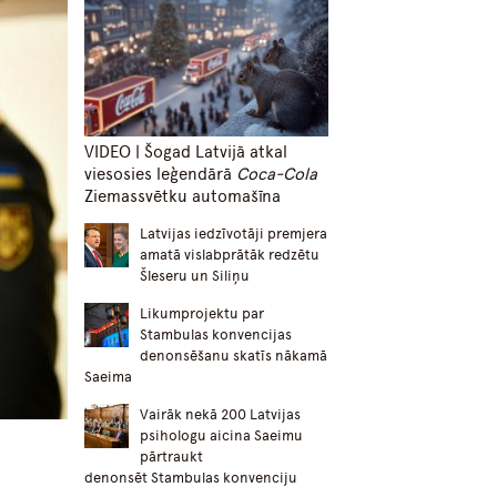
VIDEO | Šogad Latvijā atkal
viesosies leģendārā
Coca-Cola
Ziemassvētku automašīna
Latvijas iedzīvotāji premjera
amatā vislabprātāk redzētu
Šleseru un Siliņu
Likumprojektu par
Stambulas konvencijas
denonsēšanu skatīs nākamā
Saeima
Vairāk nekā 200 Latvijas
psihologu aicina Saeimu
pārtraukt
denonsēt Stambulas konvenciju