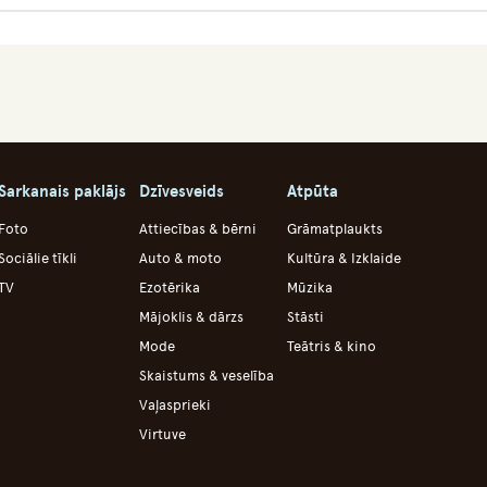
Sarkanais paklājs
Dzīvesveids
Atpūta
Foto
Attiecības & bērni
Grāmatplaukts
Sociālie tīkli
Auto & moto
Kultūra & Izklaide
TV
Ezotērika
Mūzika
Mājoklis & dārzs
Stāsti
Mode
Teātris & kino
Skaistums & veselība
Vaļasprieki
Virtuve