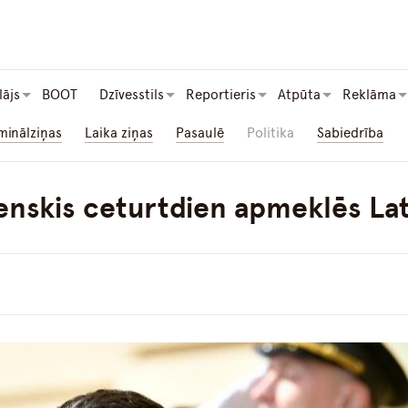
lājs
BOOT
Dzīvesstils
Reportieris
Atpūta
Reklāma
minālziņas
Laika ziņas
Pasaulē
Politika
Sabiedrība
enskis ceturtdien apmeklēs Lat