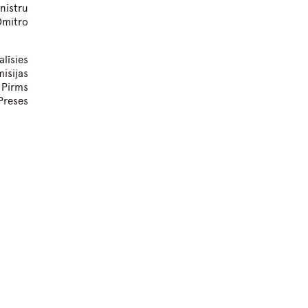
nistru
Dmitro
līsies
isijas
 Pirms
Preses