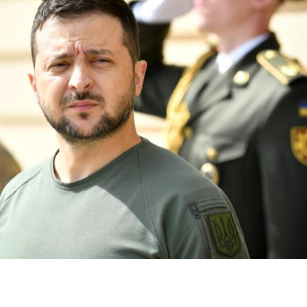
dIn
atsApp