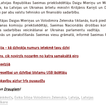
Latvijas Republikas Saeimas priekšsēdētāju Daigu Mieriņu un Mi
s, ka Latvijas un Ukrainas ārlietu ministri Krišjānis Kariņš un 
 par abu valstu tehnisko un finansiālo sadarbību.
ājas Daigas Mieriņas un Volodimira Zelenska tikšanās, kurā pieda
šanas komisiju priekšsēdētāji, Saeimas Nacionālās drošības kom
as sadarbības veicināšanai ar Ukrainas parlamentu vadītājs.
šanās un parakstīšanās Saeimas viesu grāmatā, informē Saeimas 
ja – kā dzīvokļa numurs ietekmē tavu dzīvi
āms, cik novirzīs nozarēm no katra samaksātā eiro
evīzijā
eselībai un dzīvībai bīstamu USB lādētāju
pkavību aiztur trīs pusaudžu
un
Draugiem
!
inkēvičs
,
Evika Siliņa Volodimirs Zelenskis
,
Latvija
,
Latvijas
īkere