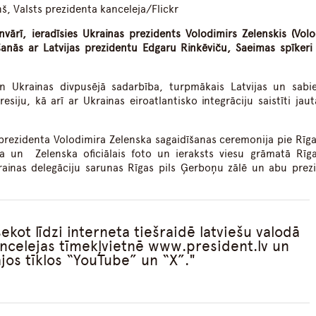
ņš, Valsts prezidenta kanceleja/Flickr
janvārī, ieradīsies Ukrainas prezidents Volodimirs Zelenskis (Vol
šanās ar Latvijas prezidentu Edgaru Rinkēviču, Saeimas spīkeri
 un Ukrainas divpusējā sadarbība, turpmākais Latvijas un sabi
resiju, kā arī ar Ukrainas eiroatlantisko integrāciju saistīti jau
 prezidenta Volodimira Zelenska sagaidīšanas ceremonija pie Rīgas
 un Zelenska oficiālais foto un ieraksts viesu grāmatā Rīga
krainas delegāciju sarunas Rīgas pils Ģerboņu zālē un abu prez
kot līdzi interneta tiešraidē latviešu valodā
ancelejas tīmekļvietnē www.president.lv un
ajos tīklos “YouTube” un “X”.