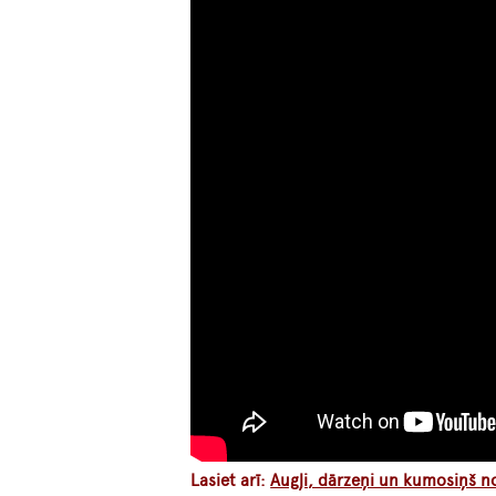
Lasiet arī:
Augļi, dārzeņi un kumosiņš n