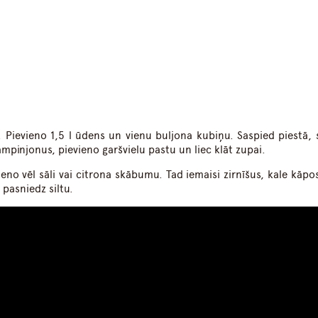
. Pievieno 1,5 l ūdens un vienu buljona kubiņu. Saspied piestā, 
mpinjonus, pievieno garšvielu pastu un liec klāt zupai.
eno vēl sāli vai citrona skābumu. Tad iemaisi zirnīšus, kale kāpo
 pasniedz siltu.