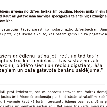
ēdiens ir viena no dzīves lielākajām baudām. Modes mākslinieks 
dz! Kaut arī gatavošana nav viņa spēcīgākais talants, viņš izmēģin
 Tom Kha.
ts gatavotājs, tāpēc parasti šo nodarbi uztic dzīvesbiedram Jān
s pats, viņš izvēlas tikai to, kas pašam garšo un kā pagatavoša
ers ar ēdienu lutina ļoti reti, un tad tas ir
optais trīs kārtu mielasts, kas sastāv no zaļo
ekonu, pūdēto sieru un redīsu dīgstiem, laša
zeņiem un paša gatavota banānu saldējuma.
aisti prot izdekorēt, bet es neprotu gatavot ēst. Vairāk domā
nis justos ērti. Vienmēr padomāju par kaut kādām atrakcijām, spēl
kurš vienmēr kaut kā forši interesantu ēdienu pasniedz. Jānis g
os iekšā un vienkārši garšīgi ēdu. Bet mans trīs kārtu mielasts – 