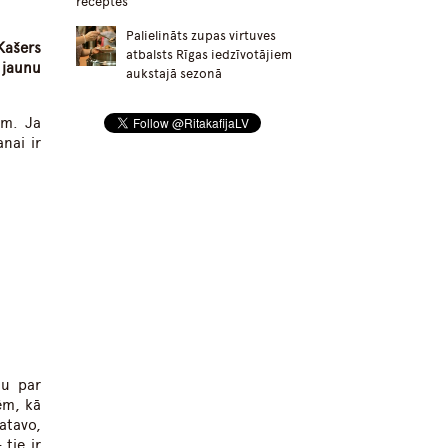
receptēs
Palielināts zupas virtuves
Kašers
atbalsts Rīgas iedzīvotājiem
a jaunu
aukstajā sezonā
im. Ja
nai ir
ju par
ēm, kā
atavo,
tie ir