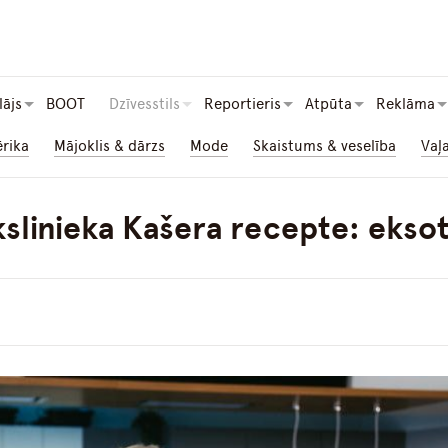
lājs
BOOT
Dzīvesstils
Reportieris
Atpūta
Reklāma
ērika
Mājoklis & dārzs
Mode
Skaistums & veselība
Vaļ
linieka Kašera recepte: eksot