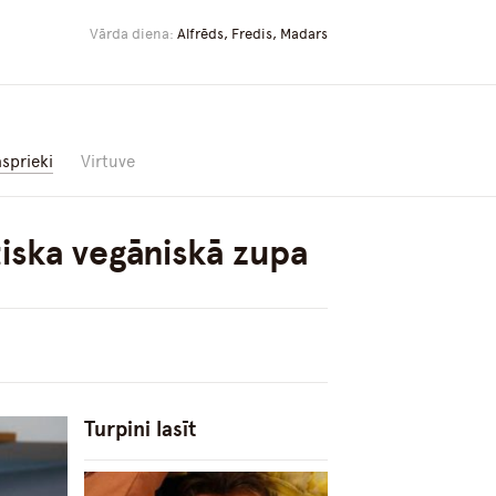
Vārda diena:
Alfrēds, Fredis, Madars
asprieki
Virtuve
iska vegāniskā zupa
Turpini lasīt