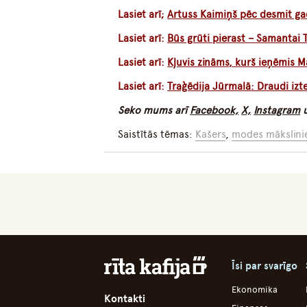
Lasiet arī;
Artuss Kaimiņš pēc desmit g
Lasiet arī:
Būs grūti pierast – Samantai 
Lasiet arī:
Kļuvis zināms, kurš ieņēmis 
Lasiet arī:
Traģēdija Jūrmalā: Draudi iz
Seko mums arī
Facebook,
X,
Instagram
Saistītās tēmas:
Kašers
,
modes mākslini
Īsi par svarīgo
Ekonomika
Kontakti