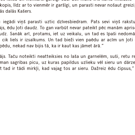
pis, līdz ar to vienmēr ir garšīgi, un parasti nevar nošaut greizi
ās dalās Kašers.
 iegādi viņš parasti uztic dzīvesbiedram. Pats sevi viņš rakst
dājs, ēdu ļoti daudz. To gan varbūt nevar pateikt pēc manām apris
dz. Sanāk arī, protams, iet uz veikalu, un tad es īpaši nedomā
 cik liels ir izsalkums. Un tad bieži vien paēdu ar acīm un ļoti
pēdu, nekad nav bijis tā, ka ir kaut kas jāmet ārā.”
ājs. Taču noteikti neatteiksies no laša un garnelēm, suši, retu re
z man sagribas picu, uz kuras papildus uzlieku vēl sieru un dārze
 tad ir tādi mirkļi, kad vajag tos ar sieru. Dažreiz ēdu čipsus,” 