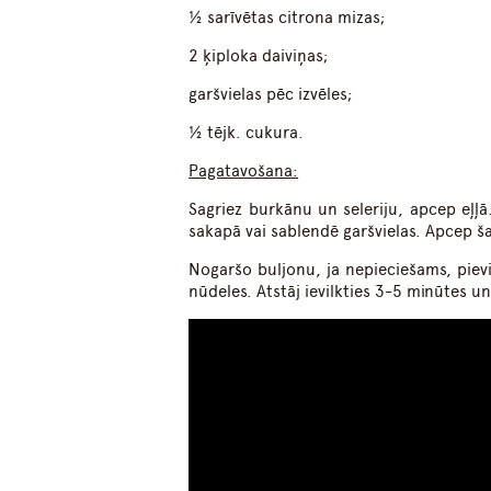
½ sarīvētas citrona mizas;
2 ķiploka daiviņas;
garšvielas pēc izvēles;
½ tējk. cukura.
Pagatavošana:
Sagriez burkānu un seleriju, apcep eļļā
sakapā vai sablendē garšvielas. Apcep ša
Nogaršo buljonu, ja nepieciešams, pievi
nūdeles. Atstāj ievilkties 3-5 minūtes un