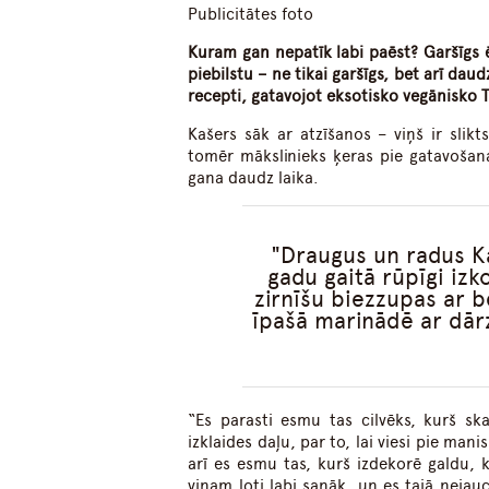
Publicitātes foto
Kuram gan nepatīk labi paēst? Garšīgs 
piebilstu – ne tikai garšīgs, bet arī dau
recepti, gatavojot eksotisko vegānisko
Kašers sāk ar atzīšanos – viņš ir slik
tomēr mākslinieks ķeras pie gatavošana
gana daudz laika.
Draugus un radus Kaš
gadu gaitā rūpīgi izk
zirnīšu biezzupas ar b
īpašā marinādē ar dār
“Es parasti esmu tas cilvēks, kurš sk
izklaides daļu, par to, lai viesi pie ma
arī es esmu tas, kurš izdekorē galdu, 
viņam ļoti labi sanāk, un es tajā nejauc