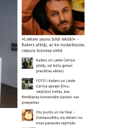
«Liekam jaunu bildi iekšā!» –
Kašers atklāj, ar ko nodarbosies
cepuru biznesa vietā
Kašers un Lelde Ceriņa
atklāj, vai būtu gatavi
precēties vēlreiz
FOTO | Kašers un Lelde
Ceriņa apceļo Ķīnu,
iekļūstot vietās, kas
filmēšanas komandām parasti nav
pieejamas
Olu punšs un ne tikai –
Ziemassvētku olu ēdieni no
visas pasaules septiņās