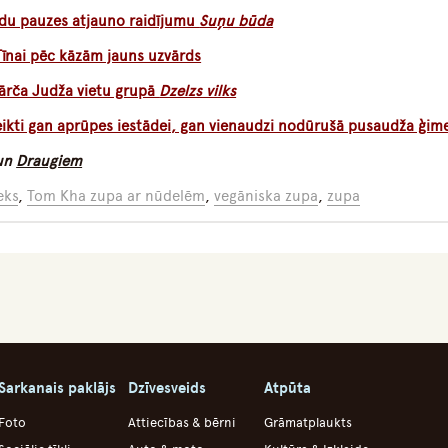
adu pauzes atjauno raidījumu
Suņu būda
Tīnai pēc kāzām jauns uzvārds
Mārča Judža vietu grupā
Dzelzs vilks
teikti gan aprūpes iestādei, gan vienaudzi nodūrušā pusaudža ģim
un
Draugiem
eks
,
Tom Kha zupa ar nūdelēm
,
vegāniska zupa
,
zupa
Sarkanais paklājs
Dzīvesveids
Atpūta
Foto
Attiecības & bērni
Grāmatplaukts