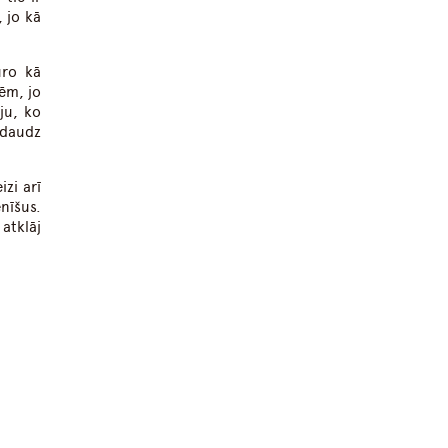
, jo kā
uro kā
ēm, jo
ju, ko
 daudz
izi arī
nīšus.
atklāj