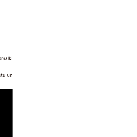
smalki
stu un