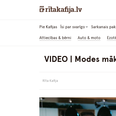
Pie Kafijas
Īsi par svarīgo
Sarkanais pak
Attiecības & bērni
Auto & moto
Ezot
VIDEO | Modes māks
Rīta Kafija