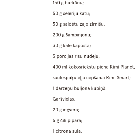
150 g burkānu;
50 g seleriju kātu;
50 g saldētu zaļo zirnīšu;
200 g šampinjonu;
30 g kale kāposta;
3 porcijas rīsu nūdeļu;
400 ml kokosriekstu piena Rimi Planet;
saulespuķu eļļa cepšanai Rimi Smart;
1 dārzeņu buljona kubiņš.
Garšvielas:
20 g ingvera;
5 g čili pipara;
1 citrona sula;