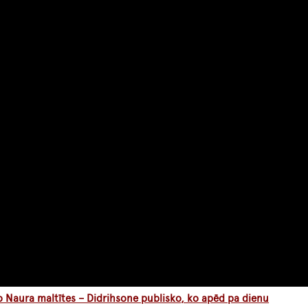
o Naura maltītes – Didrihsone publisko, ko apēd pa dienu