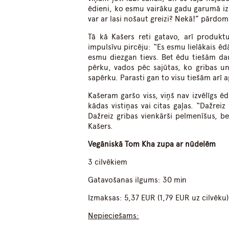
ēdieni, ko esmu vairāku gadu garumā izko
var ar lasi nošaut greizi? Nekā!” pārdom
Tā kā Kašers reti gatavo, arī produktu
impulsīvu pircēju: “Es esmu lielākais ē
esmu diezgan tievs. Bet ēdu tiešām dau
pērku, vados pēc sajūtas, ko gribas un
sapērku. Parasti gan to visu tiešām arī a
Kašeram garšo viss, viņš nav izvēlīgs ēd
kādas vistiņas vai citas gaļas. “Dažrei
Dažreiz gribas vienkārši pelmenīšus, bet
Kašers.
Vegāniskā Tom Kha zupa ar nūdelēm
3 cilvēkiem
Gatavošanas ilgums: 30 min
Izmaksas: 5,37 EUR (1,79 EUR uz cilvēku)
Nepieciešams: