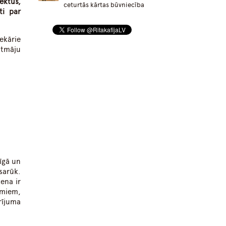
ektus,
ceturtās kārtas būvniecība
ti par
ekārie
ātmāju
rīgā un
sarūk.
ena ir
miem,
rījuma