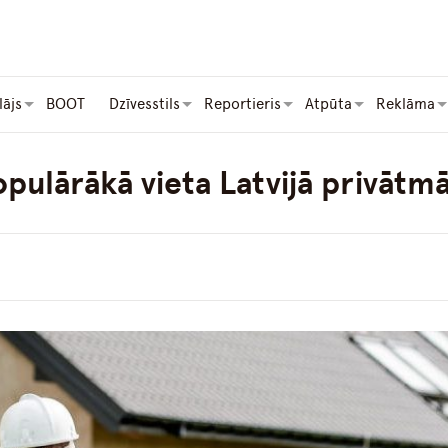
lājs
BOOT
Dzīvesstils
Reportieris
Atpūta
Reklāma
pulārākā vieta Latvijā privātmā