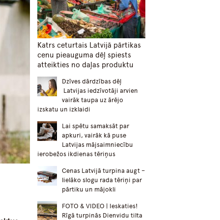
Katrs ceturtais Latvijā pārtikas
cenu pieauguma dēļ spiests
atteikties no daļas produktu
Dzīves dārdzības dēļ
Latvijas iedzīvotāji arvien
vairāk taupa uz ārējo
izskatu un izklaidi
Lai spētu samaksāt par
apkuri, vairāk kā puse
Latvijas mājsaimniecību
ierobežos ikdienas tēriņus
Cenas Latvijā turpina augt –
lielāko slogu rada tēriņi par
pārtiku un mājokli
FOTO & VIDEO | Ieskaties!
Rīgā turpinās Dienvidu tilta