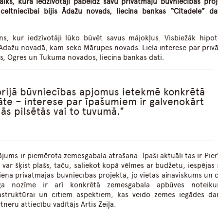
laiks, kurā iedzīvotāji pabeidz savu privātmāju būvniecības proj
 celtniecībai bijis Ādažu novads, liecina bankas “Citadele” da
ns, kur iedzīvotāji lūko būvēt savus mājokļus. Visbiežāk hipot
i Ādažu novadā, kam seko Mārupes novads. Liela interese par priv
es, Ogres un Tukuma novados, liecina bankas dati.
torijā būvniecības apjomus ietekmē konkrētā
tāte – interese par īpašumiem ir galvenokārt
ajās pilsētās vai to tuvumā.
inājums ir piemērota zemesgabala atrašana. Īpaši aktuāli tas ir Pie
var šķist plašs, taču, saliekot kopā vēlmes ar budžetu, iespējas 
ienā privātmājas būvniecības projektā, jo vietas ainaviskums un c
īga nozīme ir arī konkrētā zemesgabala apbūves noteiku
astruktūrai un citiem aspektiem, kas veido zemes iegādes da
neru attiecību vadītājs Artis Zeiļa.