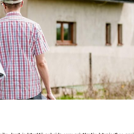
dIn
atsApp