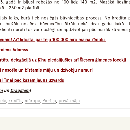
23. gadā ir bijusi robežās no 100 līdz 140 m2. Mazākā līdzfin
ākā – 260 m2 platībā.
ējais laiks, kurā tiek noslēgts būvniecības process. No kredīta 
ien biežāk noslēdz būvniecību ātrāk nekā divu gadu laikā. 
lienti nereti tos var noslēgt un apdzīvot jau pēc mazāk kā viena 
ieniem! Arī lidosta par teju 100 000 eiro maina zīmolu
Braiens Adamss
tu delegācijā uz Ķīnu piedalījušies arī Šlesera ģimenes locekļi
mi nesošie un bīstamie māju un dzīvokļu numuri
ai Tīnai pēc kāzām jauns uzvārds
am
un
Draugiem
!
ele
,
kredīts
,
mārupe
,
Pierīga
,
privātmāja