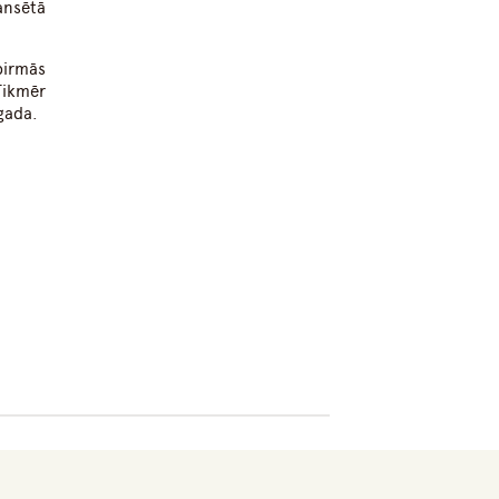
ansētā
pirmās
Tikmēr
gada.