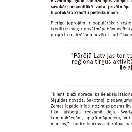
Aizvadītajā gadā samazinājies vidējais 
savukārt iecienītākā vieta privātmāju
hipotekāro kredītu pieteikumiem.
Pierīga joprojām ir populārākais reģio
kredīti izsniegti privātmāju būvniecība
projektu realizēšanu novērota arī Olain
Pārējā Latvijas teri
reģiona tirgus aktivi
liel
“Klienti bieži norāda, ka lielākais izaic
Siguldas novadā. Sākotnēji piedāvājums 
Zemes iegāde ir ļoti nozīmīgs posms ikv
tikai aisberga redzamā daļa. Svar
komunikācijām, apgrūtinājumiem, infr
nianses,” skaidro bankas sadarbības part