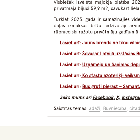
Visbiežāk izvēlētā mājokļa platība 20
privātmāja bijusi 59,9 m2, savukārt liel
Turklāt 2023. gadā ir samazinājies vid
daļas izmaksas brīža iedzīvotāji arv
rūpnieciski ražotu privātmāju gadījumā k
Lasiet arī:
Jauns brends ne tikai vilc
Lasiet arī:
Šovasar Latvijā uzstāsies 
Lasiet arī:
Uzņēmēju un Saeimas deputā
Lasiet arī:
Ko stāsta ezotēriķi: veiks
Lasiet arī:
Būs grūti pierast – Samant
Seko mums arī
Facebook,
X,
Instagr
Saistītās tēmas:
ādaži
,
Būvniecība
,
citad