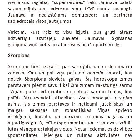
vienlaikus saglabāt “supervarones” tēlu. Jaunava palīdz
savam mīļotajam, iedvesmo viņu dzīvē daudz sasniegt.
Jaunava ir neaizstājams domubiedrs un partnera
sabiedrotais visos jautājumos.
Vīrietim, kurš reiz to visu izjutis, būs grūti atrast
līdzvērtīgu aizstājēju sievietei Jaunavai. Šķiršanās
gadījumā viņš cietīs un atcerēsies bijušo partneri ilgi.
Skorpions
Skorpioni tiek uzskatīti par sarežģītu un noslēpumainu
zodiaka zīmi un pat viņi paši ne vienmēr saprot, kas
notiek Skorpiona sieviešu galvās. Šīs horoskopa zīmes
pārstāvēm piemīt savs, tikai šīm zīmēm raksturīgs šarms
Viņām patīk iedziļināties nopietnās sarunu tēmās, kas
palīdz ātri izveidot attiecības. Asas emocijas ir viņām
asinīs, šīs zīmes pārstāves ir neticami jutekliskas un
maigas, seksīgas un romantiskas. Viņas apvieno
inteliģenci, kaislību un harizmu. Izdomas bagātas un
atjautīgas gultā, mīl eksperimentus un ir gatavas izrādīt
jūtas visneparastākajās vietās. Nevar iedomāties dzīvi bez
spontanitātes. Mierīgas un rutīnas aktivitātes nav