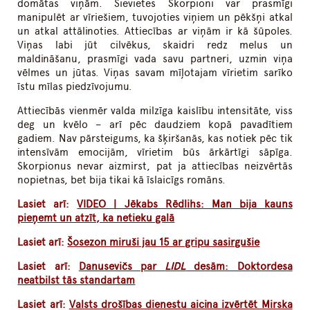
domātas viņām. Sievietes Skorpioni var prasmīgi
manipulēt ar vīriešiem, tuvojoties viņiem un pēkšņi atkal
un atkal attālinoties. Attiecības ar viņām ir kā šūpoles.
Viņas labi jūt cilvēkus, skaidri redz melus un
maldināšanu, prasmīgi vada savu partneri, uzmin viņa
vēlmes un jūtas. Viņas savam mīļotajam vīrietim sarīko
īstu mīlas piedzīvojumu.
Attiecībās vienmēr valda milzīga kaislību intensitāte, viss
deg un kvēlo – arī pēc daudziem kopā pavadītiem
gadiem. Nav pārsteigums, ka šķiršanās, kas notiek pēc tik
intensīvām emocijām, vīrietim būs ārkārtīgi sāpīga.
Skorpionus nevar aizmirst, pat ja attiecības neizvērtās
nopietnas, bet bija tikai kā īslaicīgs romāns.
Lasiet arī:
VIDEO | Jēkabs Rēdlihs: Man bija kauns
pieņemt un atzīt, ka netieku galā
Lasiet arī:
Šosezon miruši jau 15 ar gripu sasirgušie
Lasiet arī:
Danusevičs par
LIDL
desām: Doktordesa
neatbilst tās standartam
Lasiet arī:
Valsts drošības dienestu aicina izvērtēt Mirska