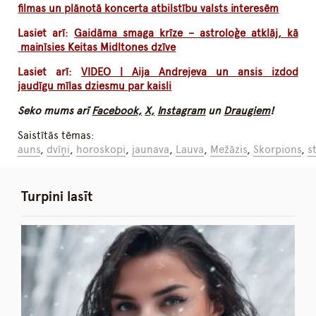
filmas un plānotā koncerta atbilstību valsts interesēm
Lasiet arī:
Gaidāma smaga krīze – astroloģe atklāj, kā
mainīsies Keitas Midltones dzīve
Lasiet arī:
VIDEO | Aija Andrejeva un ansis izdod
jaudīgu mīlas dziesmu par kaisli
Seko mums arī
Facebook,
X,
Instagram
un
Draugiem
!
Saistītās tēmas:
auns
,
dvīņi
,
horoskopi
,
jaunava
,
Lauva
,
Mežāzis
,
Skorpions
,
s
Turpini lasīt