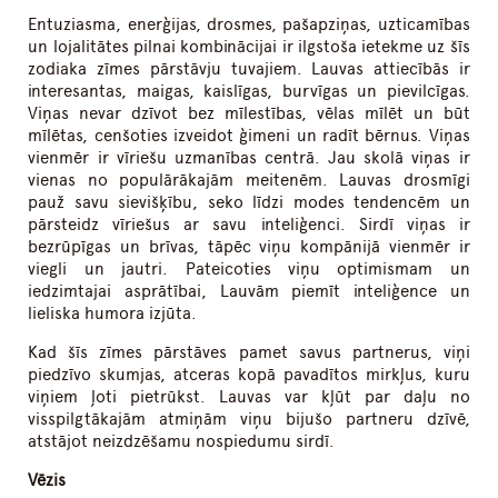
Entuziasma, enerģijas, drosmes, pašapziņas, uzticamības
un lojalitātes pilnai kombinācijai ir ilgstoša ietekme uz šīs
zodiaka zīmes pārstāvju tuvajiem. Lauvas attiecībās ir
interesantas, maigas, kaislīgas, burvīgas un pievilcīgas.
Viņas nevar dzīvot bez mīlestības, vēlas mīlēt un būt
mīlētas, cenšoties izveidot ģimeni un radīt bērnus. Viņas
vienmēr ir vīriešu uzmanības centrā. Jau skolā viņas ir
vienas no populārākajām meitenēm. Lauvas drosmīgi
pauž savu sievišķību, seko līdzi modes tendencēm un
pārsteidz vīriešus ar savu inteliģenci. Sirdī viņas ir
bezrūpīgas un brīvas, tāpēc viņu kompānijā vienmēr ir
viegli un jautri. Pateicoties viņu optimismam un
iedzimtajai asprātībai, Lauvām piemīt inteliģence un
lieliska humora izjūta.
Kad šīs zīmes pārstāves pamet savus partnerus, viņi
piedzīvo skumjas, atceras kopā pavadītos mirkļus, kuru
viņiem ļoti pietrūkst. Lauvas var kļūt par daļu no
visspilgtākajām atmiņām viņu bijušo partneru dzīvē,
atstājot neizdzēšamu nospiedumu sirdī.
Vēzis