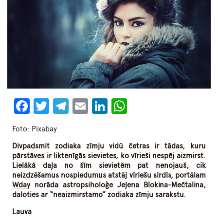
Facebook
Twitter
Telegram
Email
LinkedIn
WhatsApp
Foto: Pixabay
Divpadsmit zodiaka zīmju vidū četras ir tādas, kuru
pārstāves ir liktenīgās sievietes, ko vīrieši nespēj aizmirst.
Lielākā daļa no šīm sievietēm pat nenojauš, cik
neizdzēšamus nospiedumus atstāj vīriešu sirdīs, portālam
Wday
norāda astropsiholoģe Jeļena Blokina-Mečtalina,
daloties ar “neaizmirstamo” zodiaka zīmju sarakstu.
Lauva