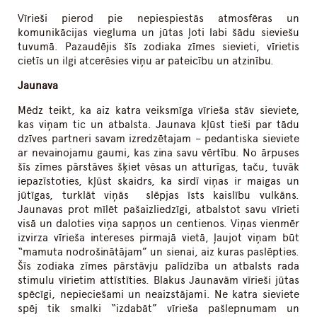
Vīrieši pierod pie nepiespiestās atmosfēras un
komunikācijas viegluma un jūtas ļoti labi šādu sieviešu
tuvumā. Pazaudējis šīs zodiaka zīmes sievieti, vīrietis
cietīs un ilgi atcerēsies viņu ar pateicību un atzinību.
Jaunava
Mēdz teikt, ka aiz katra veiksmīga vīrieša stāv sieviete,
kas viņam tic un atbalsta. Jaunava kļūst tieši par tādu
dzīves partneri savam izredzētajam – pedantiska sieviete
ar nevainojamu gaumi, kas zina savu vērtību. No ārpuses
šīs zīmes pārstāves šķiet vēsas un atturīgas, taču, tuvāk
iepazīstoties, kļūst skaidrs, ka sirdī viņas ir maigas un
jūtīgas, turklāt viņās slēpjas īsts kaislību vulkāns.
Jaunavas prot mīlēt pašaizliedzīgi, atbalstot savu vīrieti
visā un daloties viņa sapņos un centienos. Viņas vienmēr
izvirza vīrieša intereses pirmajā vietā, ļaujot viņam būt
“mamuta nodrošinātājam” un sienai, aiz kuras paslēpties.
Šīs zodiaka zīmes pārstāvju palīdzība un atbalsts rada
stimulu vīrietim attīstīties. Blakus Jaunavām vīrieši jūtas
spēcīgi, nepieciešami un neaizstājami. Ne katra sieviete
spēj tik smalki “izdabāt” vīrieša pašlepnumam un