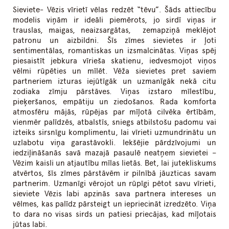
Sieviete- Vēzis vīrietī vēlas redzēt “tēvu”. Šāds attiecību
modelis viņām ir ideāli piemērots, jo sirdī viņas ir
trauslas, maigas, neaizsargātas, zemapziņā meklējot
patronu un aizbildni. Šīs zīmes sievietes ir ļoti
sentimentālas, romantiskas un izsmalcinātas. Viņas spēj
piesaistīt jebkura vīrieša skatienu, iedvesmojot viņos
vēlmi rūpēties un mīlēt. Vēža sievietes pret saviem
partneriem izturas iejūtīgāk un uzmanīgāk nekā citu
zodiaka zīmju pārstāves. Viņas izstaro mīlestību,
pieķeršanos, empātiju un ziedošanos. Rada komforta
atmosfēru mājās, rūpējas par mīļotā cilvēka ērtībām,
vienmēr palīdzēs, atbalstīs, sniegs atbilstošu padomu vai
izteiks sirsnīgu komplimentu, lai vīrieti uzmundrinātu un
uzlabotu viņa garastāvokli. Iekšējie pārdzīvojumi un
iedziļināšanās savā mazajā pasaulē neatņem sievietei –
Vēzim kaisli un atjautību mīlas lietās. Bet, lai jutekliskums
atvērtos, šīs zīmes pārstāvēm ir pilnībā jāuzticas savam
partnerim. Uzmanīgi vērojot un rūpīgi pētot savu vīrieti,
sieviete Vēzis labi apzinās sava partnera intereses un
vēlmes, kas palīdz pārsteigt un iepriecināt izredzēto. Viņa
to dara no visas sirds un patiesi priecājas, kad mīļotais
jūtas labi.