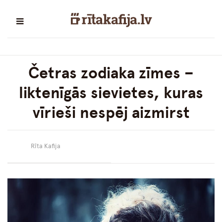
Četras zodiaka zīmes –
liktenīgās sievietes, kuras
vīrieši nespēj aizmirst
Rīta Kafija