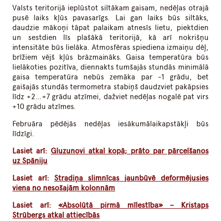
Valsts teritorijā ieplūstot siltākam gaisam, nedēļas otrajā
pusē laiks kļūs pavasarīgs. Lai gan laiks būs siltāks,
daudzie mākoņi tāpat palaikam atnesīs lietu, piektdien
un sestdien līs plašākā teritorijā, kā arī nokrišņu
intensitāte būs lielāka. Atmosfēras spiediena izmaiņu dēļ,
brīžiem vējš kļūs brāzmaināks. Gaisa temperatūra būs
lielākoties pozitīva, diennakts tumšajās stundās minimālā
gaisa temperatūra nebūs zemāka par -1 grādu, bet
gaišajās stundās termometra stabiņš daudzviet pakāpsies
līdz +2…+7 grādu atzīmei, dažviet nedēļas nogalē pat virs
+10 grādu atzīmes.
Februāra pēdējās nedēļas iesākumālaikapstākļi būs
līdzīgi.
Lasiet arī:
Gluzunovi atkal kopā; prāto par pārcelšanos
uz Spāniju
Lasiet arī:
Stradiņa slimnīcas jaunbūvē deformējusies
viena no nesošajām kolonnām
Lasiet arī:
«Absolūtā pirmā mīlestība» – Kristaps
Strūbergs atkal attiecībās