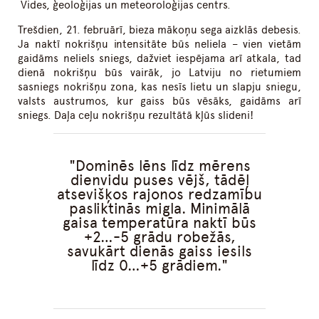
Vides, ģeoloģijas un meteoroloģijas centrs.
Trešdien, 21. februārī,
bieza mākoņu sega aizklās debesis.
Ja naktī nokrišņu intensitāte būs neliela – vien vietām
gaidāms neliels sniegs, dažviet iespējama arī atkala, tad
dienā nokrišņu būs vairāk, jo Latviju no rietumiem
sasniegs nokrišņu zona, kas nesīs lietu un slapju sniegu,
valsts austrumos, kur gaiss būs vēsāks, gaidāms arī
sniegs. Daļa ceļu nokrišņu rezultātā kļūs slideni!
Dominēs lēns līdz mērens
dienvidu puses vējš, tādēļ
atsevišķos rajonos redzamību
pasliktinās migla. Minimālā
gaisa temperatūra naktī būs
+2…-5 grādu robežās,
savukārt dienās gaiss iesils
līdz 0…+5 grādiem.