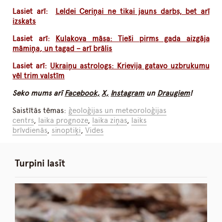
Lasiet arī:
Leldei Ceriņai ne tikai jauns darbs, bet arī
izskats
Lasiet arī:
Kulakova māsa: Tieši pirms gada aizgāja
māmiņa, un tagad – arī brālis
Lasiet arī:
Ukraiņu astrologs: Krievija gatavo uzbrukumu
vēl trim valstīm
Seko mums arī
Facebook,
X,
Instagram
un
Draugiem
!
Saistītās tēmas:
ģeoloģijas un meteoroloģijas
centrs
,
laika prognoze
,
laika ziņas
,
laiks
brīvdienās
,
sinoptiķi
,
Vides
Turpini lasīt