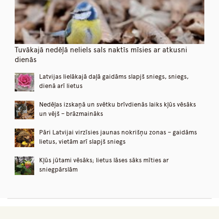
Tuvākajā nedēļā neliels sals naktīs mīsies ar atkusni
dienās
Latvijas lielākajā daļā gaidāms slapjš sniegs, sniegs,
dienā arī lietus
Nedēļas izskaņā un svētku brīvdienās laiks kļūs vēsāks
un vējš – brāzmaināks
Pāri Latvijai virzīsies jaunas nokrišņu zonas – gaidāms
lietus, vietām arī slapjš sniegs
Kļūs jūtami vēsāks; lietus lāses sāks mīties ar
sniegpārslām