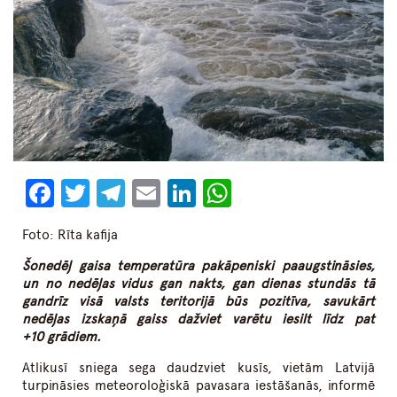
Facebook
Twitter
Telegram
Email
LinkedIn
WhatsApp
Foto: Rīta kafija
Šonedēļ gaisa temperatūra pakāpeniski paaugstināsies,
un no nedēļas vidus gan nakts, gan dienas stundās tā
gandrīz visā valsts teritorijā būs pozitīva, savukārt
nedēļas izskaņā gaiss dažviet varētu iesilt līdz pat
+10 grādiem.
Atlikusī sniega sega daudzviet kusīs, vietām Latvijā
turpināsies meteoroloģiskā pavasara iestāšanās, informē