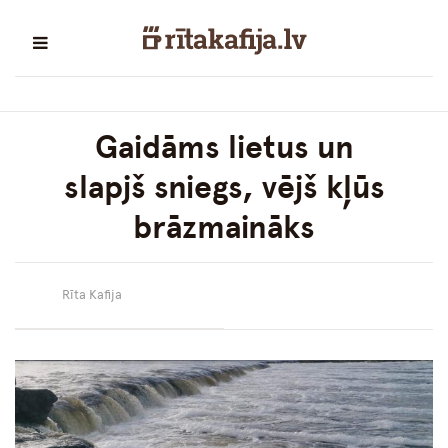
Gaidāms lietus un
slapjš sniegs, vējš kļūs
brāzmaināks
Rīta Kafija