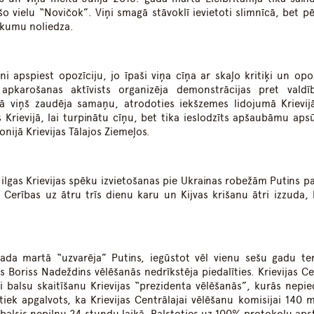
o vielu “Novičok”. Viņi smagā stāvoklī ievietoti slimnīcā, bet p
rukumu noliedza.
i apspiest opozīciju, jo īpaši viņa cīņa ar skaļo kritiķi un opoz
s apkarošanas aktīvists organizēja demonstrācijas pret vald
ā viņš zaudēja samaņu, atrodoties iekšzemes lidojumā Krievij
s Krievijā, lai turpinātu cīņu, bet tika ieslodzīts apšaubāmu aps
nijā Krievijas Tālajos Ziemeļos.
ilgas Krievijas spēku izvietošanas pie Ukrainas robežām Putins pa
Cerības uz ātru trīs dienu karu un Kijvas krišanu ātri izzuda,
gada martā “uzvarēja” Putins, iegūstot vēl vienu sešu gadu te
is Boriss Nadeždins vēlēšanās nedrīkstēja piedalīties. Krievijas C
 balsu skaitīšanu Krievijas “prezidenta vēlēšanās”, kurās nepied
tiek apgalvots, ka Krievijas Centrālajai vēlēšanu komisijai 140 m