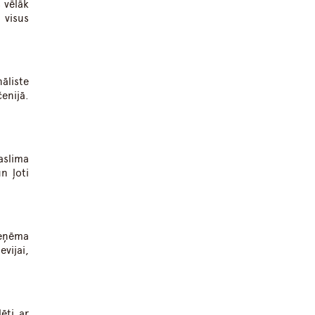
 vēlāk
 visus
āliste
enijā.
aslima
n ļoti
ieņēma
vijai,
ēti ar