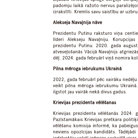
padomju laikā ražoto nervus paralizējoš
izrakstīti. Kremlis savu saistību ar uzb
Alekseja Navaļnija nāve
Prezidentu Putinu raksturo viņa centien
līderi Alekseju Navaļniju. Korupcija
prezidentu Putinu. 2020. gada august
atveseļošanās Vācijā Navaļnijs atgriezā
dēļ. 2024. gada februārī viņš nomira kolo
Pilna mēroga iebrukums Ukrainā
2022, gada februārī pēc vairāku nedēļu 
veikt pilna mēroga iebrukumu Ukrainā. 
ilgstot jau vairāk nekā divus gadus.
Krievijas prezidenta vēlēšanas
Krievijas prezidenta vēlēšanās 2024. 
Pazīstamākais Krievijas pretkara politiķ
vēlēšanu komisija informē, ka pabeigusi
neviens opozīcijas kandidāts. Tādējādi 