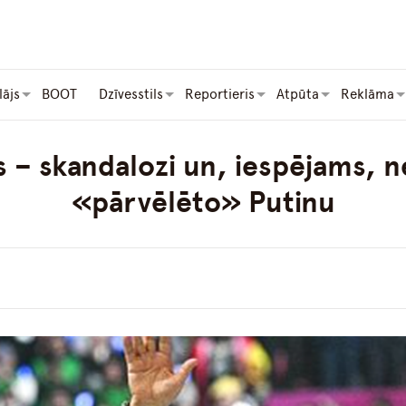
lājs
BOOT
Dzīvesstils
Reportieris
Atpūta
Reklāma
 – skandalozi un, iespējams, n
«pārvēlēto» Putinu