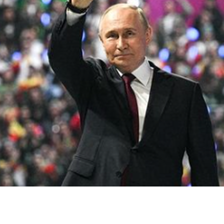
dIn
atsApp