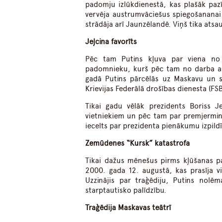
padomju izlūkdienestā, kas plašāk paz
vervēja austrumvāciešus spiegošananai
strādāja arī Jaunzēlandē. Viņš tika ats
Jeļcina favorīts
Pēc tam Putins kļuva par viena no 
padomnieku, kurš pēc tam no darba aiz
gadā Putins pārcēlās uz Maskavu un s
Krievijas Federālā drošības dienesta (FS
Tikai gadu vēlāk prezidents Boriss Je
vietniekiem un pēc tam par premjermini
iecelts par prezidenta pienākumu izpildī
Zemūdenes “Kursk” katastrofa
Tikai dažus mēnešus pirms kļūšanas pa
2000. gada 12. augustā, kas prasīja vi
Uzzinājis par traģēdiju, Putins nolēm
starptautisko palīdzību.
Traģēdija Maskavas teātrī