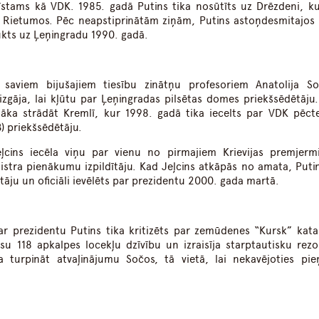
īstams kā VDK. 1985. gadā Putins tika nosūtīts uz Drēzdeni, ku
 Rietumos. Pēc neapstiprinātām ziņām, Putins astoņdesmitajos
aukts uz Ļeņingradu 1990. gadā.
saviem bijušajiem tiesību zinātņu profesoriem Anatolija S
gāja, lai kļūtu par Ļeņingradas pilsētas domes priekšsēdētāju.
āka strādāt Kremlī, kur 1998. gadā tika iecelts par VDK pēct
B) priekšsēdētāju.
ļcins iecēla viņu par vienu no pirmajiem Krievijas premjermi
stra pienākumu izpildītāju. Kad Jeļcins atkāpās no amata, Putin
tāju un oficiāli ievēlēts par prezidentu 2000. gada martā.
r prezidentu Putins tika kritizēts par zemūdenes “Kursk” kata
su 118 apkalpes locekļu dzīvību un izraisīja starptautisku rezo
a turpināt atvaļinājumu Sočos, tā vietā, lai nekavējoties pi