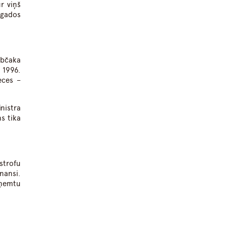
r viņš
 gados
občaka
 1996.
eces –
nistra
s tika
strofu
nansi.
eņemtu