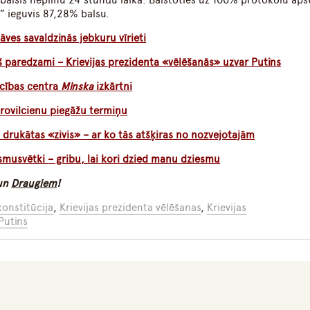
as balsis nepilnu 24 stundu laikā. Balstoties uz 100% protokolu ap
” ieguvis 87,28% balsu.
āves savaldzinās jebkuru vīrieti
 paredzami – Krievijas prezidenta «vēlēšanās» uzvar Putins
cības centra
Minska
izkārtni
trovilcienu piegāžu termiņu
D drukātas «zivis» – ar ko tās atšķiras no nozvejotajām
musvētki – gribu, lai kori dzied manu dziesmu
un
Draugiem
!
konstitūcija
,
Krievijas prezidenta vēlēšanas
,
Krievijas
Putins