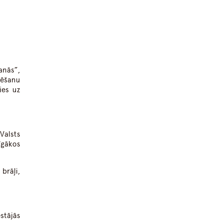
anās”,
lēšanu
ies uz
Valsts
rīgākos
brāļi,
stājās