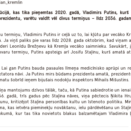
ian_kremlin
ūcijā, kas tika pieņemtas 2020. gadā, Vladimirs Putins, kurš
s prezidentu, varētu valdīt vēl divus termiņus – līdz 2036. gada
 termiņu, Vladimirs Putins ir ceļā uz to, lai kļūtu par vecāko Kri
ā. Ja viņš paliks pie varas līdz 2028. gada oktobrim, kad viņam a
īderi Leonīdu Brežņevu kā Kremļa vecāko saimnieku. Savukārt, j
nvaru termiņu, Putins apsteigs arī Josifu Staļinu, kurš amatā at
i. Lai gan Putins bauda pasaules līmeņa medicīnisko aprūpi un re
diktatora nāvi. Ja Putins mirs būdams prezidenta amatā, prezident
amatu šobrīd ieņem bijušais nodokļu inspektors Mihails Mišustins.
viņa mantojums dzīvos tālāk, taču, kā Putina sabiedrotie un ienai
956. gadā, trīs gadus pēc Staļina nāves, viņa pēctecis Ņikita Hr
nu, kritizējot Staļina personības kultu un īstenoto politiku. Min
ma, kas ietvēra pieminekļu novākšanu, ielu pārdēvēšanu un Staļin
kumā, kur tas tika novietots blakus balzamētajam Vladimira 