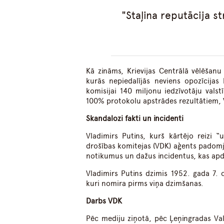
Staļina reputācija s
Kā zināms, Krievijas Centrālā vēlēšanu
kurās nepiedalījās neviens opozīcijas 
komisijai 140 miljonu iedzīvotāju valstī
100% protokolu apstrādes rezultātiem, V
Skandalozi fakti un incidenti
Vladimirs Putins, kurš kārtējo reizi “
drošības komitejas (VDK) aģents padom
notikumus un dažus incidentus, kas apd
Vladimirs Putins dzimis 1952. gada 7. 
kuri nomira pirms viņa dzimšanas.
Darbs VDK
Pēc mediju ziņotā, pēc Ļeņingradas Val