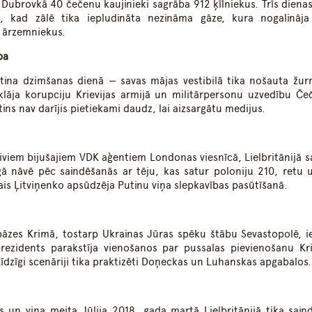
Dubrovkā 40 čečenu kaujinieki sagrāba 912 ķīlniekus. Trīs dienas
, kad zālē tika iepludināta nezināma gāze, kura nogalināja
p ārzemniekus.
ba
tina dzimšanas dienā — savas mājas vestibilā tika nošauta žurn
lāja korupciju Krievijas armijā un militārpersonu uzvedību Čeč
ins nav darījis pietiekami daudz, lai aizsargātu medijus.
iviem bijušajiem VDK aģentiem Londonas viesnīcā, Lielbritānijā s
ā nāvē pēc saindēšanās ar tēju, kas satur poloniju 210, retu u
ais Ļitviņenko apsūdzēja Putinu viņa slepkavības pasūtīšanā.
 bāzes Krimā, tostarp Ukrainas Jūras spēku štābu Sevastopolē, 
prezidents parakstīja vienošanos par pussalas pievienošanu Krie
īdzīgi scenāriji tika praktizēti Doņeckas un Luhanskas apgabalos.
ļs un viņa meita Jūlija 2018. gada martā Lielbritānijā tika saind