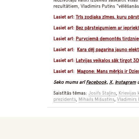
iedzīvotāju valstī izdevies saskaitīt vis
rezultātiem, Vladimirs Putins “vēlēšanās
Lasiet arī:
Trīs zodiaka zīmes, kuru pārst
Lasiet arī:
Bez pārsteigumiem ar iepriekš
Lasiet arī:
Purvciemā demontēs tirdznie
Lasiet arī:
Kara dēļ pagarina jauno elek
Lasiet arī:
Latvijas veikalos sāk tirgot 3
Lasiet arī:
Magone: Mans mērķis ir Dzies
Seko mums arī
Facebook,
X,
Instagram
Saistītās tēmas:
Josifs Staļins
,
Krievijas 
prezidents
,
Mihails Mišustins
,
Vladimirs 