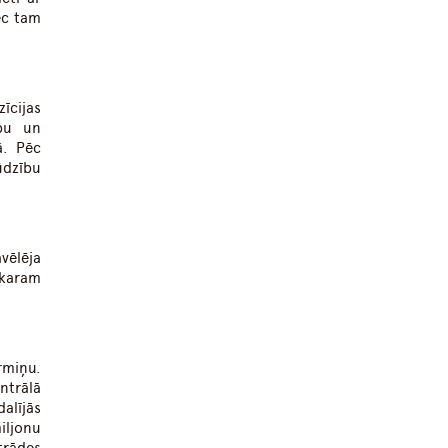
ēc tam
īcijas
ību un
ā. Pēc
ūdzību
vēlēja
 karam
rmiņu.
entrālā
alījās
iljonu