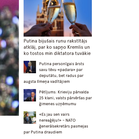
Putina bijušais runu rakstītājs
atklāj, par ko sapņo Kremlis un
ko tostos min diktatora tuvākie
Putina personīgais ārsts
savu tēvu «padara» par
deputātu, bet radus par
augsta līmeņa vadītājiem
Pētījums: Krieviju pārvalda
25 klani, valsts pārvēršas par
ģimenes uzņēmumu
«Es jau sen vairs
nereaģēju!» – NATO
ģenerālsekretārs pasmejas
par Putina draudiem