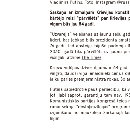
Vladimirs Putins. Foto: Instagram @russ
Saskaņā ar izmaiņām Krievijas konstit
kārtējo reizi “pārvēlēts” par Krievija
viņam būs jau 84 gadi.
“Uzvarējis” vēlēšanās uz jaunu sešu gadu
līderi, kas jebkad bijis prezidenta amat
76 gadi, tad apsteigs bijušo padomju l
2030. gadā tiks pārvēlēts uz jaunu pil
visilgāk, atzīmē
The Times
.
Krievu vidējais dzīves ilgums ir 64 gad
vingro, daudzi viņa ienaidnieki cer uz 
laiku pāries premjerministra rokās. Šo 
Putina sabiedrotie pauž pārliecību, ka 
ļoti labi saprot, garantiju tam nav. 1
Komunistiskās partijas kongresā teica ru
runai sekoja “destaļinizācijas” program
izņemšanu no mauzoleja Sarkanajā lau
līķim.