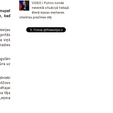
VIDEO | Putins nonāk
neveiklā situācijā tiešajā
 nupat
ēterā mazas meitenes
m, kad
izteiktas piezīmes dēļ
evijas
pritēs
a viņš
radies
gulāri
ūra uz
dnieki
uščovs
ētajai
a līķa
Ļeņina