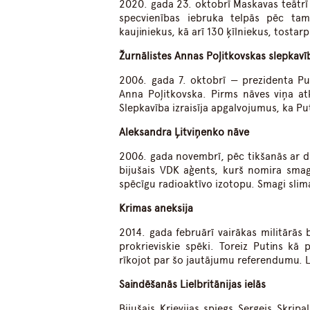
2020. gada 23. oktobrī Maskavas teātrī 
specvienības iebruka telpās pēc tam
kaujiniekus, kā arī 130 ķīlniekus, tostar
Žurnālistes Annas Poļitkovskas slepkavī
2006. gada 7. oktobrī — prezidenta Pu
Anna Poļitkovska. Pirms nāves viņa atk
Slepkavība izraisīja apgalvojumus, ka Put
Aleksandra Ļitviņenko nāve
2006. gada novembrī, pēc tikšanās ar d
bijušais VDK aģents, kurš nomira smag
spēcīgu radioaktīvo izotopu. Smagi slim
Krimas aneksija
2014. gada februārī vairākas militārās
prokrieviskie spēki. Toreiz Putins kā 
rīkojot par šo jautājumu referendumu. L
Saindēšanās Lielbritānijas ielās
Bijušais Krievijas spiegs Sergejs Skripa