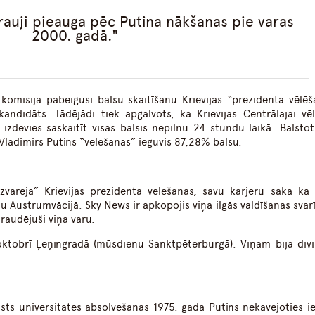
trauji pieauga pēc Putina nākšanas pie varas
2000. gadā.
 komisija pabeigusi balsu skaitīšanu Krievijas “prezidenta vēlēš
kandidāts. Tādējādi tiek apgalvots, ka Krievijas Centrālajai vē
 izdevies saskaitīt visas balsis nepilnu 24 stundu laikā. Balstot
ladimirs Putins “vēlēšanās” ieguvis 87,28% balsu.
uzvarēja” Krievijas prezidenta vēlēšanās, savu karjeru sāka kā 
ju Austrumvācijā.
Sky News
ir apkopojis viņa ilgās valdīšanas sva
raudējuši viņa varu.
oktobrī Ļeņingradā (mūsdienu Sanktpēterburgā). Viņam bija divi 
sts universitātes absolvēšanas 1975. gadā Putins nekavējoties ie