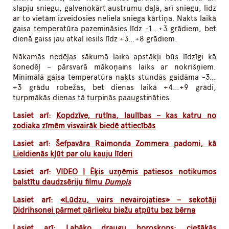
slapju sniegu, galvenokārt austrumu daļā, arī sniegu, līdz
ar to vietām izveidosies neliela sniega kārtiņa. Nakts laikā
gaisa temperatūra pazemināsies līdz -1…+3 grādiem, bet
dienā gaiss jau atkal iesils līdz +3…+8 grādiem.
Nākamās nedēļas sākumā laika apstākļi būs līdzīgi kā
šonedēļ – pārsvarā mākoņains laiks ar nokrišņiem.
Minimālā gaisa temperatūra nakts stundās gaidāma -3…
+3 grādu robežās, bet dienas laikā +4…+9 grādi,
turpmākās dienas tā turpinās paaugstināties.
Lasiet arī:
Kopdzīve, rutīna, laulības – kas katru no
zodiaka zīmēm visvairāk biedē attiecībās
Lasiet arī:
Šefpavāra Raimonda Zommera padomi, kā
Lieldienās kļūt par olu kauju līderi
Lasiet arī:
VIDEO | Ēķis uzņēmis patiesos notikumos
balstītu daudzsēriju filmu
Dumpis
Lasiet arī:
«Lūdzu, vairs nevairojaties» – sekotāji
Didrihsonei pārmet pārlieku biežu atpūtu bez bērna
Lasiet arī:
Labāko draugu horoskops: ciešākās