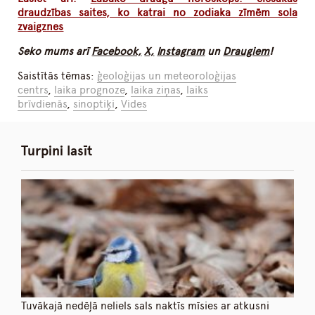
draudzības saites, ko katrai no zodiaka zīmēm sola
zvaigznes
Seko mums arī
Facebook,
X,
Instagram
un
Draugiem
!
Saistītās tēmas:
ģeoloģijas un meteoroloģijas
centrs
,
laika prognoze
,
laika ziņas
,
laiks
brīvdienās
,
sinoptiķi
,
Vides
Turpini lasīt
Tuvākajā nedēļā neliels sals naktīs mīsies ar atkusni