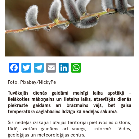
Facebook
Twitter
Telegram
Email
LinkedIn
WhatsApp
Foto: Pixabay/NickyPe
Tuvākajās dienās gaidāmi mainīgi laika apstākļi –
lielākoties mākoņains un lietains laiks, atsevišķās dienās
piekrastē gaidāms arī brāzmains vējš, bet gaisa
temperatūra saglabāsies līdzīga kā nedēļas sākumā.
Šīs nedēļas izskaņā Latvijas teritorijai pietuvosies ciklons,
tādēļ vietām gaidāms arī sniegs, informē Vides,
ģeoloģijas un meteoroloģijas centrs.