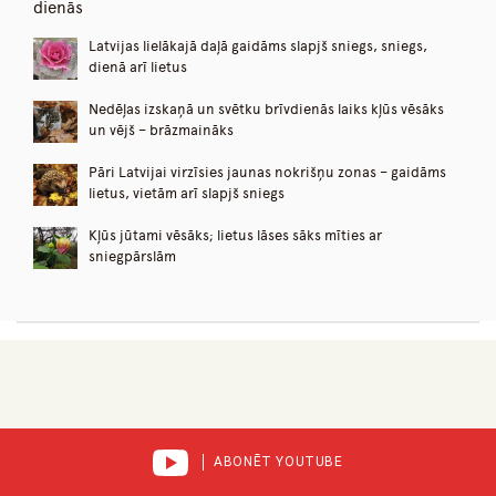
dienās
Latvijas lielākajā daļā gaidāms slapjš sniegs, sniegs,
dienā arī lietus
Nedēļas izskaņā un svētku brīvdienās laiks kļūs vēsāks
un vējš – brāzmaināks
Pāri Latvijai virzīsies jaunas nokrišņu zonas – gaidāms
lietus, vietām arī slapjš sniegs
Kļūs jūtami vēsāks; lietus lāses sāks mīties ar
sniegpārslām
ABONĒT YOUTUBE