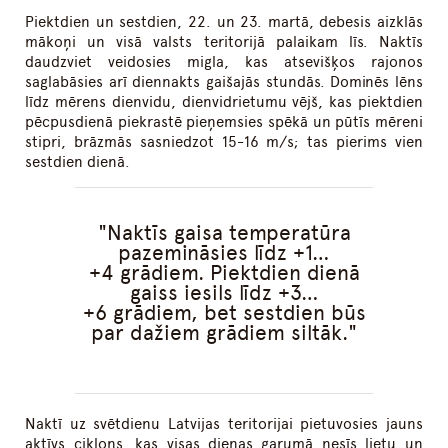
Piektdien un sestdien, 22. un 23. martā, debesis aizklās
mākoņi un visā valsts teritorijā palaikam līs. Naktīs
daudzviet veidosies migla, kas atsevišķos rajonos
saglabāsies arī diennakts gaišajās stundās. Dominēs lēns
līdz mērens dienvidu, dienvidrietumu vējš, kas piektdien
pēcpusdienā piekrastē pieņemsies spēkā un pūtīs mēreni
stipri, brāzmās sasniedzot 15-16 m/s; tas pierims vien
sestdien dienā.
Naktīs gaisa temperatūra
pazemināsies līdz +1…
+4 grādiem. Piektdien dienā
gaiss iesils līdz +3…
+6 grādiem, bet sestdien būs
par dažiem grādiem siltāk.
Naktī uz svētdienu Latvijas teritorijai pietuvosies jauns
aktīvs ciklons, kas visas dienas garumā nesīs lietu un