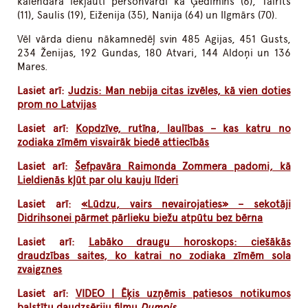
kalendārā iekļauti personvārdi kā Ģedimins (6), Tālrīts
(11), Saulis (19), Eiženija (35), Nanija (64) un Ilgmārs (70).
Vēl vārda dienu nākamnedēļ svin 485 Agijas, 451 Gusts,
234 Ženijas, 192 Gundas, 180 Atvari, 144 Aldoņi un 136
Mares.
Lasiet arī:
Judzis: Man nebija citas izvēles, kā vien doties
prom no Latvijas
Lasiet arī:
Kopdzīve, rutīna, laulības – kas katru no
zodiaka zīmēm visvairāk biedē attiecībās
Lasiet arī:
Šefpavāra Raimonda Zommera padomi, kā
Lieldienās kļūt par olu kauju līderi
Lasiet arī:
«Lūdzu, vairs nevairojaties» – sekotāji
Didrihsonei pārmet pārlieku biežu atpūtu bez bērna
Lasiet arī:
Labāko draugu horoskops: ciešākās
draudzības saites, ko katrai no zodiaka zīmēm sola
zvaigznes
Lasiet arī:
VIDEO | Ēķis uzņēmis patiesos notikumos
balstītu daudzsēriju filmu
Dumpis