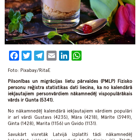
Facebook
Twitter
Telegram
Email
LinkedIn
WhatsApp
Foto: Pixabay/RitaE
Pilsonības un migrācijas lietu pārvaldes (PMLP) Fizisko
personu reģistra statistikas dati liecina, ka no kalendārā
iekļautajiem personvārdiem nākamnedēļ vispopulārākais
vārds ir Gunta (5341).
No nākamnedēļ kalendārā iekļautajiem vārdiem populāri
ir arī vārdi Gustavs (4235), Māra (4218), Mārīte (3949),
Ginta (1428), Marita (1156) un Gvido (1131).
Savukārt visretāk Latvijā izplatīti tādi nākamnedēļ