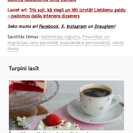
Lasiet arī:
Trīs soļi, kā viegli un lēti izrotāt Lieldienu galdu
– padomos dalās interjera dizainers
Seko mums arī
Facebook,
X,
Instagram
un
Draugiem
!
Saistītās tēmas:
Iedzīvotāju reģistrs
,
Pilsonības un
migrācijas lietu pārvaldē
,
populārākie personvārdi
,
vārda
diena
Turpini lasīt