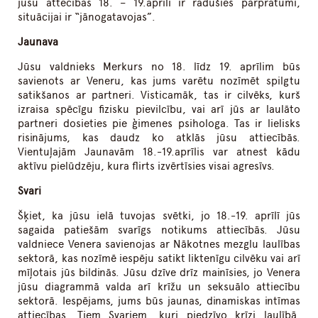
jūsu attecībās 18. – 19.aprīlī ir radušies pārpratumi,
situācijai ir “jānogatavojas”.
Jaunava
Jūsu valdnieks Merkurs no 18. līdz 19. aprīlim būs
savienots ar Veneru, kas jums varētu nozīmēt spilgtu
satikšanos ar partneri. Visticamāk, tas ir cilvēks, kurš
izraisa spēcīgu fizisku pievilcību, vai arī jūs ar laulāto
partneri dosieties pie ģimenes psihologa. Tas ir lielisks
risinājums, kas daudz ko atklās jūsu attiecībās.
Vientuļajām Jaunavām 18.-19.aprīlis var atnest kādu
aktīvu pielūdzēju, kura flirts izvērtīsies visai agresīvs.
Svari
Šķiet, ka jūsu ielā tuvojas svētki, jo 18.-19. aprīlī jūs
sagaida patiešām svarīgs notikums attiecībās. Jūsu
valdniece Venera savienojas ar Nākotnes mezglu laulības
sektorā, kas nozīmē iespēju satikt liktenīgu cilvēku vai arī
mīļotais jūs bildinās. Jūsu dzīve drīz mainīsies, jo Venera
jūsu diagrammā valda arī krīžu un seksuālo attiecību
sektorā. Iespējams, jums būs jaunas, dinamiskas intīmas
attiecības. Tiem Svariem, kuri piedzīvo krīzi laulībā,