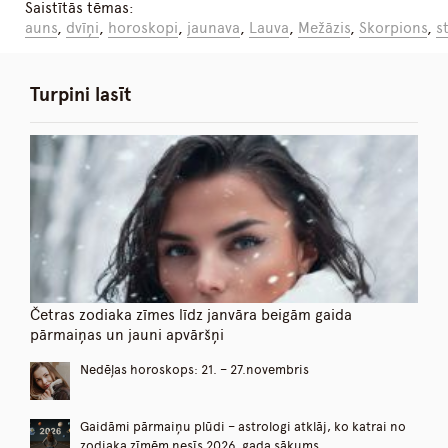
Saistītās tēmas:
auns
,
dvīņi
,
horoskopi
,
jaunava
,
Lauva
,
Mežāzis
,
Skorpions
,
s
Turpini lasīt
Četras zodiaka zīmes līdz janvāra beigām gaida
pārmaiņas un jauni apvāršņi
Nedēļas horoskops: 21. – 27.novembris
Gaidāmi pārmaiņu plūdi – astrologi atklāj, ko katrai no
zodiaka zīmēm nesīs 2026. gada sākums