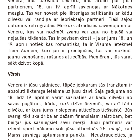
Venera, kas pārvalda sektoru, kas atbild par jūsu
partneriem, 18. un 19. aprīlī savienojas ar Nākotnes
mezglu. Tas var novest pie liktenīgas satikšanās ar kādu
cilvēku vai randiņa ar iepriekšējo partneri. Tieši šajos
datumos retrogrādais Merkurs atradīsies savienojumā ar
Veneru, kas var nozīmēt zvanu vai ziņu no bijušā vai
nejaušas tikšanās. Tas ir pavisam droši – ja ar jums 18. un
19. aprīlī notiek kas romantisks, tā ir Visuma ietekme!
Tiem Auniem, kuri jau ir precējušies, tas var nozīmēt
jaunu vienošanos rašanos attiecībās. Piemēram, jūs varat
sākt dzīvot kopā.
Vērsis
Venera ir jūsu valdniece, tāpēc jebkuram tās tranzītam ir
absolūti liktenīga ietekme uz jūsu dzīvi. Šajā gadījumā no
18. līdz 19. aprīlim varat sazināties ar kādu cilvēku no
savas pagātnes, kādu, kurš dzīvo ārzemēs, vai arī tādu
cilvēku, ar kuru jums ir slepenas attiecības tiešsaistē. Būs
svarīgi tikt skaidrībā ar dažām finansiālām saistībām, bet
beigās jūs sasniegsiet savu mērķi. Jūsu partneris var
izlemt spert nākamo soli jūsu attiecībās 25. maijā, kad
Marss sasniegs aptumsuma punktu. Neuztraucieties, ja