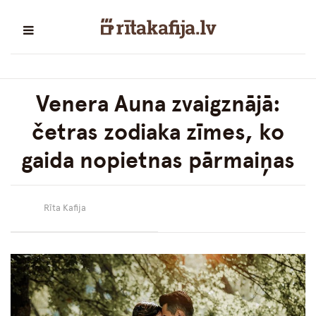
Venera Auna zvaigznājā:
četras zodiaka zīmes, ko
gaida nopietnas pārmaiņas
Rīta Kafija