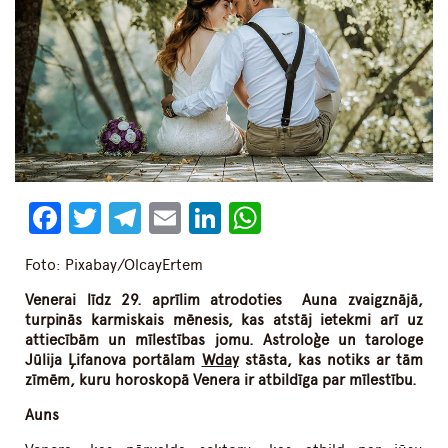
Facebook
Twitter
Telegram
Email
LinkedIn
WhatsApp
Foto: Pixabay/OlcayErtem
Venerai līdz 29. aprīlim atrodoties Auna zvaigznājā,
turpinās karmiskais mēnesis, kas atstāj ietekmi arī uz
attiecībām un mīlestības jomu. Astroloģe un tarologe
Jūlija Ļifanova portālam
Wday
stāsta, kas notiks ar tām
zīmēm, kuru horoskopā Venera ir atbildīga par mīlestību.
Auns