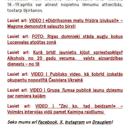
18.-19.aprīlis var atnest nopietnu lēmumu attiecībās,
tostarp šķiršanos.
Lasiet arī:
VIDEO | «Didrihsones matu frizūra izjukusi!» –
Magone demonstrē salauzto birsti
Lasiet arī:
FOTO: Rīgas domnieki stāda augļu kokus
Lucavsalas atpūtas zonā
Lasiet arī:
Kurā brīdī jaunietis kļūst spriestspējīgs?
Alkohols no 20 gadu vecuma, valsts aizsardzības
dienests – no 18
Lasiet arī:
VIDEO | Publisko video, kā šobrīd izskatās
okupantu nopostītā Časivjara Ukrainā
Lasiet arī:
VIDEO | Grupa
Tumsa
publicē jaunu dziesmu
par nemiera kaijām
Lasiet arī:
VIDEO | “Zini ko, tad beidzam!» –
Volmārs intervijas vidū pamet Kaimiņa raidījumu
Seko mums arī
Facebook,
X,
Instagram
un
Draugiem
!