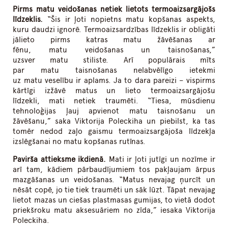
Pirms matu veidošanas netiek lietots termoaizsargājošs
līdzeklis.
“Šis ir ļoti nopietns matu kopšanas aspekts,
kuru daudzi ignorē. Termoaizsardzības līdzeklis ir obligāti
jālieto pirms katras matu žāvēšanas ar
fēnu, matu veidošanas un taisnošanas,”
uzsver matu stiliste. Arī populārais mīts
par matu taisnošanas nelabvēlīgo ietekmi
uz matu veselību ir aplams. Ja to dara pareizi – vispirms
kārtīgi izžāvē matus un lieto termoaizsargājošu
līdzekli, mati netiek traumēti. “Tiesa, mūsdienu
tehnoloģijas ļauj apvienot matu taisnošanu un
žāvēšanu,” saka Viktorija Poleckiha un piebilst, ka tas
tomēr nedod zaļo gaismu termoaizsargājoša līdzekļa
izslēgšanai no matu kopšanas rutīnas.
Pavirša attieksme ikdienā.
Mati ir ļoti jutīgi un nozīme ir
arī tam, kādiem pārbaudījumiem tos pakļaujam ārpus
mazgāšanas un veidošanas. “Matus nevajag ņurcīt un
nēsāt copē, jo tie tiek traumēti un sāk lūzt. Tāpat nevajag
lietot mazas un ciešas plastmasas gumijas, to vietā dodot
priekšroku matu aksesuāriem no zīda,” iesaka Viktorija
Poleckiha.