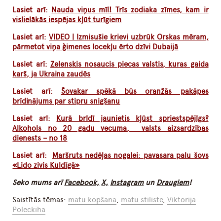
Lasiet arī:
Nauda viņus mīl! Trīs zodiaka zīmes, kam ir
vislielākās iespējas kļūt turīgiem
Lasiet arī:
VIDEO | Izmisušie krievi uzbrūk Orskas mēram,
pārmetot viņa ģimenes locekļu ērto dzīvi Dubaijā
Lasiet arī:
Zelenskis nosaucis piecas valstis, kuras gaida
karš, ja Ukraina zaudēs
Lasiet arī:
Šovakar spēkā būs oranžās pakāpes
brīdinājums par stipru snigšanu
Lasiet arī:
Kurā brīdī jaunietis kļūst spriestspējīgs?
Alkohols no 20 gadu vecuma, valsts aizsardzības
dienests – no 18
Lasiet arī:
Maršruts nedēļas nogalei: pavasara palu šovs
«Lido zivis Kuldīgā»
Seko mums arī
Facebook,
X,
Instagram
un
Draugiem
!
Saistītās tēmas:
matu kopšana
,
matu stiliste
,
Viktorija
Poleckiha