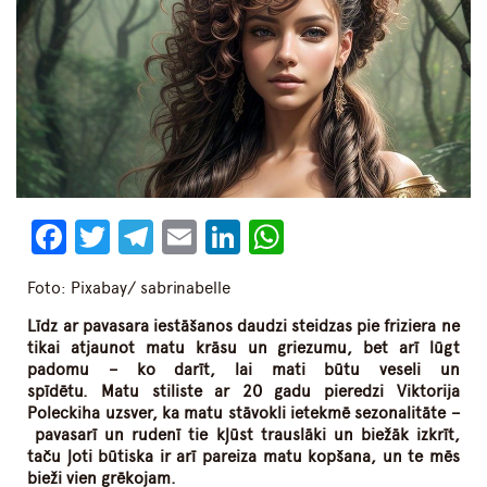
Facebook
Twitter
Telegram
Email
LinkedIn
WhatsApp
Foto: Pixabay/ sabrinabelle
Līdz ar pavasara iestāšanos daudzi steidzas pie friziera ne
tikai atjaunot matu krāsu un griezumu, bet arī lūgt
padomu – ko darīt, lai mati būtu veseli un
spīdētu. Matu stiliste ar 20 gadu pieredzi Viktorija
Poleckiha uzsver, ka matu stāvokli ietekmē sezonalitāte –
pavasarī un rudenī tie kļūst trauslāki un biežāk izkrīt,
taču ļoti būtiska ir arī pareiza matu kopšana, un te mēs
bieži vien grēkojam.