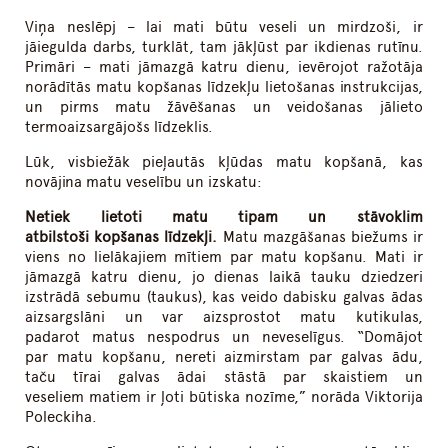
Viņa neslēpj – lai mati būtu veseli un mirdzoši, ir
jāiegulda darbs, turklāt, tam jākļūst par ikdienas rutīnu.
Primāri – mati jāmazgā katru dienu, ievērojot ražotāja
norādītās matu kopšanas līdzekļu lietošanas instrukcijas,
un pirms matu žāvēšanas un veidošanas jālieto
termoaizsargājošs līdzeklis.
Lūk, visbiežāk pieļautās kļūdas matu kopšanā, kas
novājina matu veselību un izskatu:
Netiek lietoti matu tipam un stāvoklim
atbilstoši kopšanas līdzekļi.
Matu mazgāšanas biežums ir
viens no lielākajiem mītiem par matu kopšanu. Mati ir
jāmazgā katru dienu, jo dienas laikā tauku dziedzeri
izstrādā sebumu (taukus), kas veido dabisku galvas ādas
aizsargslāni un var aizsprostot matu kutikulas,
padarot matus nespodrus un neveselīgus. “Domājot
par matu kopšanu, nereti aizmirstam par galvas ādu,
taču tīrai galvas ādai stāstā par skaistiem un
veseliem matiem ir ļoti būtiska nozīme,” norāda Viktorija
Poleckiha.