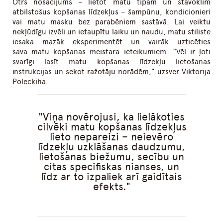
Otrs nosacījums – lietot matu tipam un stāvoklim
atbilstošus kopšanas līdzekļus – šampūnu, kondicionieri
vai matu masku bez parabēniem sastāvā. Lai veiktu
nekļūdīgu izvēli un ietaupītu laiku un naudu, matu stiliste
iesaka mazāk eksperimentēt un vairāk uzticēties
sava matu kopšanas meistara ieteikumiem. “Vēl ir ļoti
svarīgi lasīt matu kopšanas līdzekļu lietošanas
instrukcijas un sekot ražotāju norādēm,” uzsver Viktorija
Poleckiha.
Viņa novērojusi, ka lielākoties
cilvēki matu kopšanas līdzekļus
lieto nepareizi – neievēro
līdzekļu uzklāšanas daudzumu,
lietošanas biežumu, secību un
citas specifiskas nianses, un
līdz ar to izpaliek arī gaidītais
efekts.