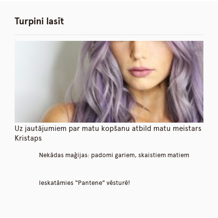
Turpini lasīt
Uz jautājumiem par matu kopšanu atbild matu meistars
Kristaps
Nekādas maģijas: padomi gariem, skaistiem matiem
Ieskatāmies “Pantene” vēsturē!