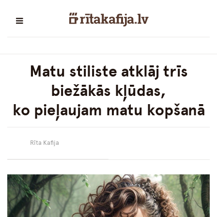
Matu stiliste atklāj trīs
biežākās kļūdas,
ko pieļaujam matu kopšanā
Rīta Kafija