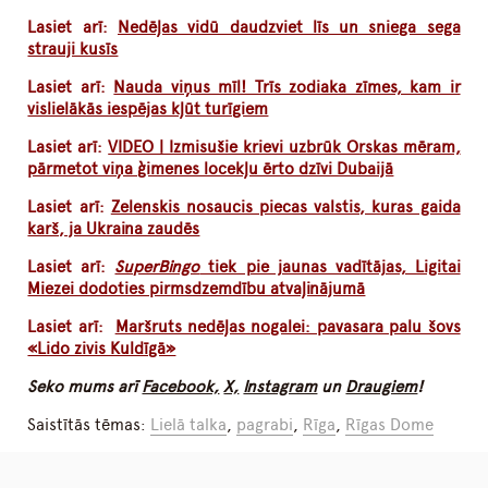
Lasiet arī:
Nedēļas vidū daudzviet līs un sniega sega
strauji kusīs
Lasiet arī:
Nauda viņus mīl! Trīs zodiaka zīmes, kam ir
vislielākās iespējas kļūt turīgiem
Lasiet arī:
VIDEO | Izmisušie krievi uzbrūk Orskas mēram,
pārmetot viņa ģimenes locekļu ērto dzīvi Dubaijā
Lasiet arī:
Zelenskis nosaucis piecas valstis, kuras gaida
karš, ja Ukraina zaudēs
Lasiet arī:
SuperBingo
tiek pie jaunas vadītājas, Ligitai
Miezei dodoties pirmsdzemdību atvaļinājumā
Lasiet arī:
Maršruts nedēļas nogalei: pavasara palu šovs
«Lido zivis Kuldīgā»
Seko mums arī
Facebook,
X,
Instagram
un
Draugiem
!
Saistītās tēmas:
Lielā talka
,
pagrabi
,
Rīga
,
Rīgas Dome