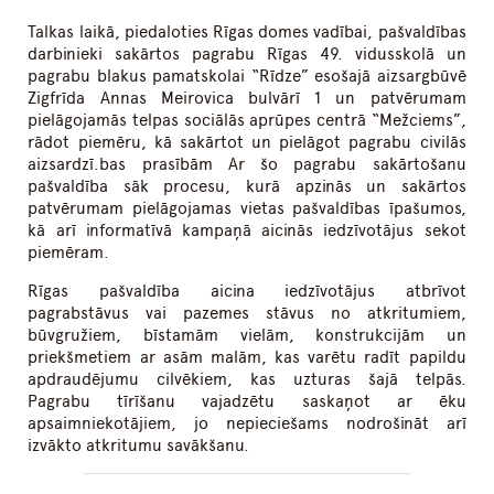
Talkas laikā, piedaloties Rīgas domes vadībai, pašvaldības
darbinieki sakārtos pagrabu Rīgas 49. vidusskolā un
pagrabu blakus pamatskolai “Rīdze” esošajā aizsargbūvē
Zigfrīda Annas Meirovica bulvārī 1 un patvērumam
pielāgojamās telpas sociālās aprūpes centrā “Mežciems”,
rādot piemēru, kā sakārtot un pielāgot pagrabu civilās
aizsardzī.bas prasībām Ar šo pagrabu sakārtošanu
pašvaldība sāk procesu, kurā apzinās un sakārtos
patvērumam pielāgojamas vietas pašvaldības īpašumos,
kā arī informatīvā kampaņā aicinās iedzīvotājus sekot
piemēram.
Rīgas pašvaldība aicina iedzīvotājus atbrīvot
pagrabstāvus vai pazemes stāvus no atkritumiem,
būvgružiem, bīstamām vielām, konstrukcijām un
priekšmetiem ar asām malām, kas varētu radīt papildu
apdraudējumu cilvēkiem, kas uzturas šajā telpās.
Pagrabu tīrīšanu vajadzētu saskaņot ar ēku
apsaimniekotājiem, jo nepieciešams nodrošināt arī
izvākto atkritumu savākšanu.