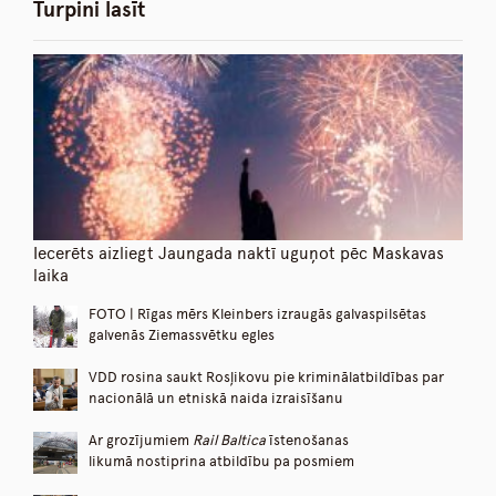
Turpini lasīt
Iecerēts aizliegt Jaungada naktī uguņot pēc Maskavas
laika
FOTO | Rīgas mērs Kleinbers izraugās galvaspilsētas
galvenās Ziemassvētku egles
VDD rosina saukt Rosļikovu pie kriminālatbildības par
nacionālā un etniskā naida izraisīšanu
Ar grozījumiem
Rail Baltica
īstenošanas
likumā nostiprina atbildību pa posmiem