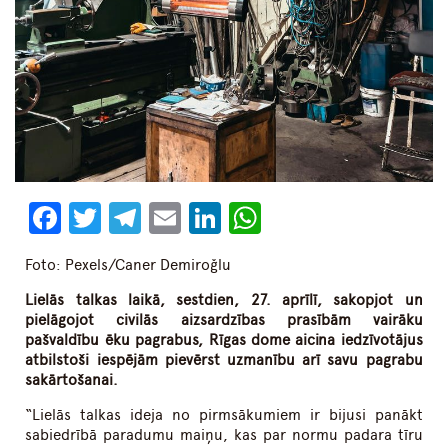
Facebook
Twitter
Telegram
Email
LinkedIn
WhatsApp
Foto: Pexels/Caner Demiroğlu
Lielās talkas laikā,
sestdien,
27. aprīlī, sakopjot un
pielāgojot civilās aizsardzības prasībām vairāku
pašvaldību ēku pagrabus, Rīgas dome aicina iedzīvotājus
atbilstoši iespējām pievērst uzmanību arī savu pagrabu
sakārtošanai
.
“Lielās talkas ideja no pirmsākumiem ir bijusi panākt
sabiedrībā paradumu maiņu, kas par normu padara tīru