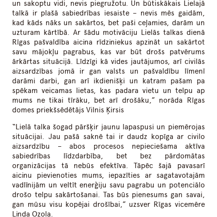
un sakoptu vidi, nevis piegružotu. Un būtiskākais Lielajā
talkā ir plašā sabiedrības iesaiste – nevis mēs gaidām,
kad kāds nāks un sakārtos, bet paši ceļamies, darām un
uzturam kārtībā. Ar šādu motivāciju Lielās talkas dienā
Rīgas pašvaldība aicina rīdziniekus apzināt un sakārtot
savu mājokļu pagrabus, kas var būt drošs patvērums
ārkārtas situācijā. Līdzīgi kā vides jautājumos, arī civilās
aizsardzības jomā ir gan valsts un pašvaldību līmenī
darāmi darbi, gan arī ikdienišķi un katram pašam pa
spēkam veicamas lietas, kas padara vietu un telpu ap
mums ne tikai tīrāku, bet arī drošāku,” norāda Rīgas
domes priekšsēdētājs Vilnis Ķirsis
“Lielā talka šogad pāršķir jaunu lapaspusi un piemērojas
situācijai. Jau pašā saknē tai ir daudz kopīga ar civilo
aizsardzību – abos procesos nepieciešama aktīva
sabiedrības līdzdarbība, bet bez pārdomātas
organizācijas tā nebūs efektīva. Tāpēc šajā pavasarī
aicinu pievienoties mums, iepazīties ar sagatavotajām
vadlīnijām un veltīt enerģiju savu pagrabu un potenciālo
drošo telpu sakārtošanai. Tas būs pienesums gan savai,
gan mūsu visu kopējai drošībai,” uzsver Rīgas vicemēre
Linda Ozola.