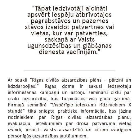
Tāpat iedzīvotāji aicināti
apsvērt iespēju atbrīvotajos
pagrabstāvos un pazemes
stāvos izveidot patvertnes vai
vietas, kur var patverties,
saskaņā ar Valsts
ugunsdzēsības un glābšanas
dienesta vadlīnijām.
Ar saukli “Rīgas civilās aizsardzības plāns – pārzini un
līdzdarbojies!” Rīgas dome ir sākusi iedzīvotāju
informēšanas kampaņu un astoņu semināru ciklu par
civilo aizsardzību, kas turpināsies visa gada garumā.
Pirmajā seminārā “Vispārīgie ieteikumi rīdziniekiem X
stundā” tika sniegta praktiska informācija, kas jāzina
rīdziniekiem par Rīgas civilās aizsardzības plānu,
evakuāciju, ieteikumiem par droša patvēruma vietas
izveidi, iesaisti valsts aizsardzībā un citiem svarīgiem
personīgās aizsardzības jautājumiem.