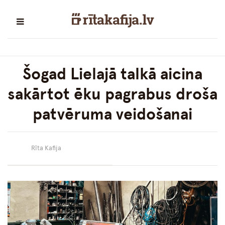
Šogad Lielajā talkā aicina
sakārtot ēku pagrabus droša
patvēruma veidošanai
Rīta Kafija