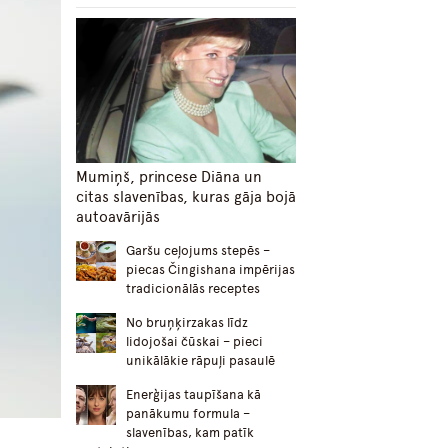
Mumiņš, princese Diāna un
citas slavenības, kuras gāja bojā
autoavārijās
Garšu ceļojums stepēs –
piecas Čingishana impērijas
tradicionālās receptes
No bruņķirzakas līdz
lidojošai čūskai – pieci
unikālākie rāpuļi pasaulē
Enerģijas taupīšana kā
panākumu formula –
slavenības, kam patīk