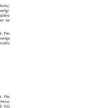
stumu,
anīgi.
spalvu
es vai
ā. Pēc
manīga
ārceltu
āk. Pēc
vienus
. Viņi