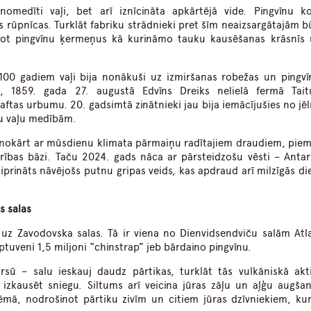
omedīti vaļi, bet arī iznīcināta apkārtējā vide. Pingvīnu ko
as rūpnīcas. Turklāt fabriku strādnieki pret šīm neaizsargātajām 
tojot pingvīnu ķermeņus kā kurināmo tauku kausēšanas krāsnīs
ēc 100 gadiem vaļi bija nonākuši uz izmiršanas robežas un pingvīn
i, 1859. gada 27. augustā Edvīns Dreiks nelielā fermā Taitu
naftas urbumu. 20. gadsimtā zinātnieki jau bija iemācījušies no jē
tu vaļu medībām.
venokārt ar mūsdienu klimata pārmaiņu radītajiem draudiem, pie
rības bāzi. Taču 2024. gads nāca ar pārsteidzošu vēsti – Antar
tiprināts nāvējošs putnu gripas veids, kas apdraud arī milzīgās di
s salas
 uz Zavodovska salas. Tā ir viena no Dienvidsendviču salām Atla
tuveni 1,5 miljoni “chinstrap” jeb bārdaino pingvīnu.
rsū – salu ieskauj daudz pārtikas, turklāt tās vulkāniskā akti
 izkausēt sniegu. Siltums arī veicina jūras zāļu un aļģu augšan
tēmā, nodrošinot pārtiku zivīm un citiem jūras dzīvniekiem, ku