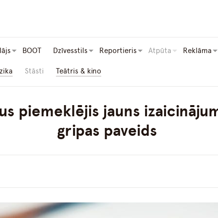
lājs
BOOT
Dzīvesstils
Reportieris
Atpūta
Reklāma
zika
Stāsti
Teātris & kino
us piemeklējis jauns izaicināj
gripas paveids