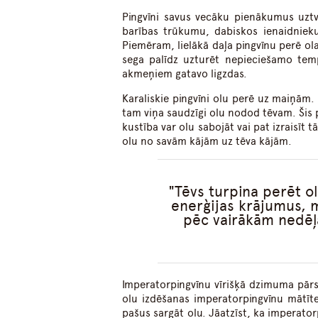
Pingvīni savus vecāku pienākumus uztv
barības trūkumu, dabiskos ienaidnieku
Piemēram, lielākā daļa pingvīnu perē ol
sega palīdz uzturēt nepieciešamo temp
akmeņiem gatavo ligzdas.
Karaliskie pingvīni olu perē uz maiņām.
tam viņa saudzīgi olu nodod tēvam. Šis 
kustība var olu sabojāt vai pat izraisīt
olu no savām kājām uz tēva kājām.
Tēvs turpina perēt o
enerģijas krājumus, m
pēc vairākām nedēļā
Imperatorpingvīnu vīrišķā dzimuma pārstāv
olu izdēšanas imperatorpingvīnu mātīt
pašus sargāt olu. Jāatzīst, ka imperator