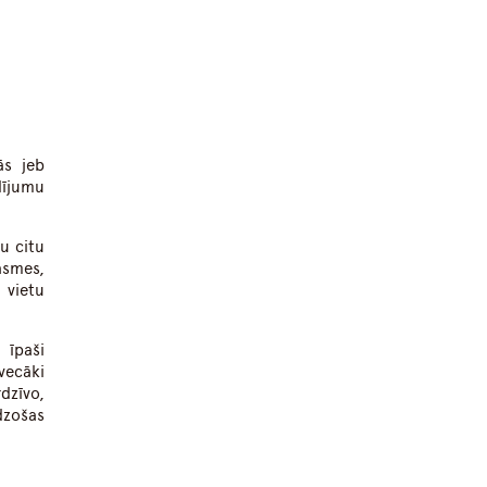
ās jeb
dījumu
u citu
rasmes,
 vietu
 īpaši
vecāki
dzīvo,
dzošas