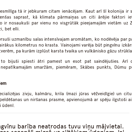
iesmīlīga tā ir jebkuram citam ienācējam. Kaut arī šī kolonija ir 
enšas saprast, kā klimata pārmaiņas un citi ārējie faktori i
to ir nosaukuši par vienu no visgrūtāk pieejamajām vietām uz 
, bet elli.
ievērsuši uzmanību salas intensīvajam aromātam, ko nodēvēja par p
airākus kilometrus no krasta. Vainojami varēja būt pingvīnu izkār
tverēm, pa kurām izplūst karsta tvaika un vulkānisko gāzu strūkla
to bijuši spiesti ātri pamest un esot pat saindējušies. Arī 
uz nepatīkamajām smaržām, piemēram, Skābes punkts, Dūmu p
iem
cializējas zivju, kalmāru, krila (mazi jūras vēžveidīgie) un citu
 peldēšanas un niršanas prasme, apvienojumā ar spēju ilgstoši ai
i ūdenī.
ngvīnu barība neatrodas tuvu viņu mājvietai.