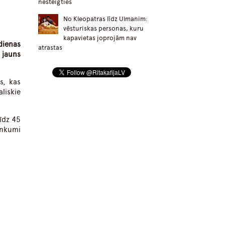
nesteigties
No Kleopatras līdz Ulmanim:
vēsturiskas personas, kuru
kapavietas joprojām nav
dienas
atrastas
 jauns
s, kas
liskie
īdz 45
ankumi