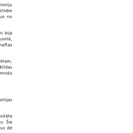
loniju
būtnēm
 un no
i bija
svilā,
lnaftas
mēram,
ktīdas
envidu
ntijas
vitāte
u. Šie
rus ēd