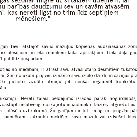
ugas sezonāli migrē uz siltākiem ūdeņiem, lai
mu barības daudzumu sev un savām atvasēm.
mi, kas nereti ilgst no trim līdz septiņiem
mēnešiem.
gan tēvi, atstājot savus mazuļus kopienas audzināšanas zon
 no plēsējiem un ekstremāliem laika apstākļiem. Lielā daļā ga
dīt pat līdz pusgadam.
žoties no medībām, ir atrast savu atvasi starp desmitiem tūkstoš
rami. Šim nolūkam pingvīni izmanto savu izcilo dzirdi un saziņas p
cāki pielieto vizuālo atmiņu jeb cenšas iegaumēt konkrētu
āja.
ksmīgi. Nereti tālais peldējums izrādās pārāk nogurdinošs,
 sastapt nelabvēlīgi noskaņotu ienaidnieku. Dažreiz atgriežoties 
iris plēsēja uzbrukumā. Šie gadījumi ir ļoti smagi un pingvīni pār
s, piemēram, satraukti meklējot savu mazuli vai izdvešot klie