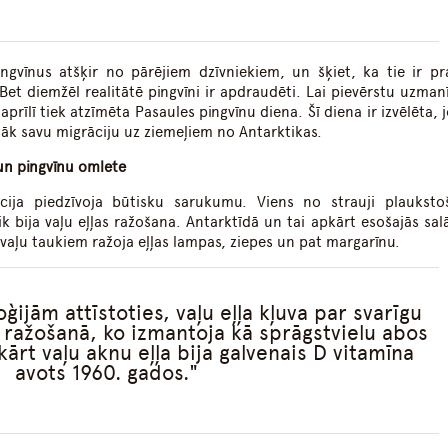
pingvīnus atšķir no pārējiem dzīvniekiem, un šķiet, ka tie ir pr
 Bet diemžēl realitātē pingvīni ir apdraudēti. Lai pievērstu uzman
prīlī tiek atzīmēta Pasaules pingvīnu diena. Šī diena ir izvēlēta, j
 sāk savu migrāciju uz ziemeļiem no Antarktikas.
 un pingvīnu omlete
ija piedzīvoja būtisku sarukumu. Viens no strauji plauksto
ik bija vaļu eļļas ražošana. Antarktīdā un tai apkārt esošajās sal
vaļu taukiem ražoja eļļas lampas, ziepes un pat margarīnu.
ģijām attīstoties, vaļu eļļa kļuva par svarīgu
na ražošanā, ko izmantoja kā sprāgstvielu abos
ārt vaļu aknu eļļa bija galvenais D vitamīna
avots 1960. gados.