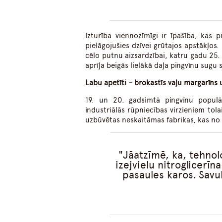
Izturība viennozīmīgi ir īpašība, kas 
pielāgojušies dzīvei grūtajos apstākļos.
cēlo putnu aizsardzībai, katru gadu 25. a
aprīļa beigās lielākā daļa pingvīnu sugu
Labu apetīti – brokastīs vaļu margarīns
19. un 20. gadsimtā pingvīnu populāc
industriālās rūpniecības virzieniem tola
uzbūvētas neskaitāmas fabrikas, kas no 
Jāatzīmē, ka, tehnolo
izejvielu nitroglicerī
pasaules karos. Savuk