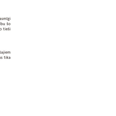
asmīgi
ību šo
o tieši
šajiem
ās tika