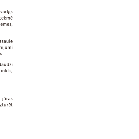
svarīgs
etekmē
Zemes,
asaulē
nījumi
s.
daudzi
unkts,
 jūras
zturēt