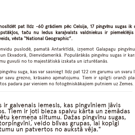
dIn
atsApp
noslīdēt pat līdz -60
grādiem pēc Celsija
, 17 pingvīnu sugas ik 
pstākļos, taču nu ledus karaļvalsts valdniekus ir piemeklējis
veids, vēsta “National Geographic”.
dienvidu puslodē, pamatā Antarktīdā, izņemot Galapagu pingvīnu
un Ekvadorā, Dienvidamerikā. Populārākās pingvīnu sugas ir kara
u guvuši no to majestātiskā izskata un izturēšanās.
pingvīnu suga, kas var sasniegt līdz pat 122 cm garumu un svaru l
s ar savu grezno, krāsaino apmatojumu. Tiem ir spilgti oranži pl
s tos padara par vieniem no fotogēniskākajiem putniem uz Zemes.
 ir galvenais iemesls, kas pingvīniem ļāvis
os. Tiem ir ļoti bieza spalvu kārta un zemādas
urētu ķermeņa siltumu. Dažas pingvīnu sugas,
rpingvīni, veido blīvas grupas, lai kopīgi
ltumu un patvertos no aukstā vēja.