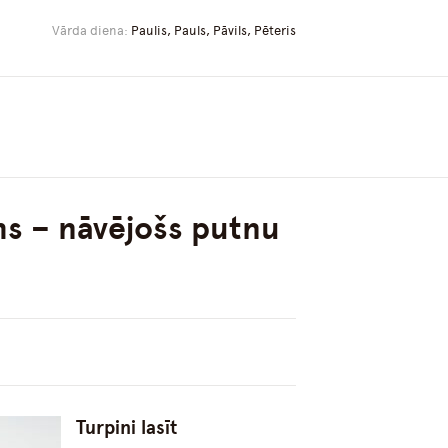
Vārda diena:
Paulis, Pauls, Pāvils, Pēteris
ums – nāvējošs putnu
Turpini lasīt