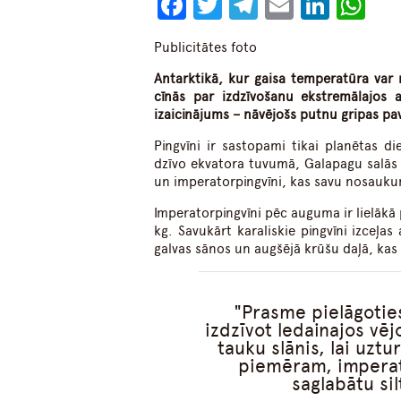
Facebook
Twitter
Telegram
Email
Linke
Wh
Publicitātes foto
Antarktikā, kur gaisa temperatūra var 
cīnās par izdzīvošanu ekstremālajos a
izaicinājums – nāvējošs putnu gripas pa
Pingvīni ir sastopami tikai planētas 
dzīvo ekvatora tuvumā, Galapagu salās 
un imperatorpingvīni, kas savu nosaukum
Imperatorpingvīni pēc auguma ir lielākā 
kg. Savukārt karaliskie pingvīni izceļa
galvas sānos un augšējā krūšu daļā, ka
Prasme pielāgoties
izdzīvot ledainajos vēj
tauku slānis, lai uzt
piemēram, imperato
saglabātu si