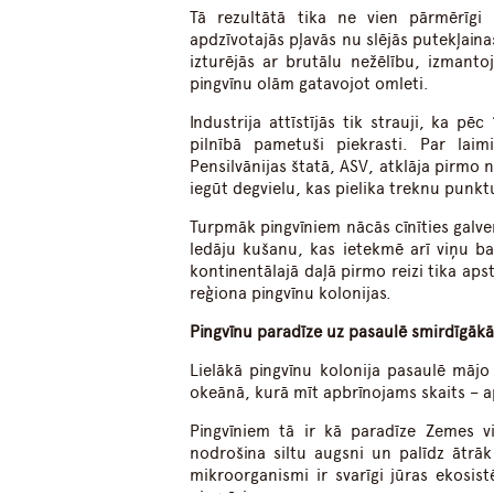
Tā rezultātā tika ne vien pārmērīgi n
apdzīvotajās pļavās nu slējās putekļain
izturējās ar brutālu nežēlību, izman
pingvīnu olām gatavojot omleti.
Industrija attīstījās tik strauji, ka p
pilnībā pametuši piekrasti. Par laim
Pensilvānijas štatā, ASV, atklāja pirmo 
iegūt degvielu, kas pielika treknu punk
Turpmāk pingvīniem nācās cīnīties gal
ledāju kušanu, kas ietekmē arī viņu ba
kontinentālajā daļā pirmo reizi tika aps
reģiona pingvīnu kolonijas.
Pingvīnu paradīze uz pasaulē smirdīgākā
Lielākā pingvīnu kolonija pasaulē mājo
okeānā, kurā mīt apbrīnojams skaits – ap
Pingvīniem tā ir kā paradīze Zemes vi
nodrošina siltu augsni un palīdz ātrāk
mikroorganismi ir svarīgi jūras ekosis