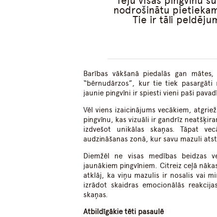
Teju visas pingvīnu s
nodrošinātu pietieka
Tie ir tāli peldēju
Barības vākšanā piedalās gan mātes, 
“bērnudārzos”, kur tie tiek pasargāti
jaunie pingvīni ir spiesti vieni paši pava
Vēl viens izaicinājums vecākiem, atgrie
pingvīnu, kas vizuāli ir gandrīz neatšķi
izdvešot unikālas skaņas. Tāpat ve
audzināšanas zonā, kur savu mazuli atst
Diemžēl ne visas medības beidzas vei
jaunākiem pingvīniem. Citreiz ceļā nākas
atklāj, ka viņu mazulis ir nosalis vai m
izrādot skaidras emocionālās reakcija
skaņas.
Atbildīgākie tēti pasaulē