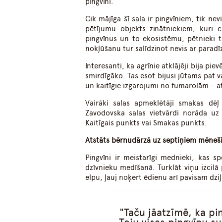
pingvīni.
Cik mājīga šī sala ir pingvīniem, tik nev
pētījumu objekts zinātniekiem, kuri c
pingvīnus un to ekosistēmu, pētnieki 
nokļūšanu tur salīdzinot nevis ar paradīzi
Interesanti, ka agrīnie atklājēji bija p
smirdīgāko. Tas esot bijusi jūtams pat v
un kaitīgie izgarojumi no fumarolām – a
Vairāki salas apmeklētāji smakas dēļ 
Zavodovska salas vietvārdi norāda 
Kaitīgais punkts vai Smakas punkts.
Atstāts bērnudārzā uz septiņiem mēneš
Pingvīni ir meistarīgi mednieki, kas spe
dzīvnieku medīšanā. Turklāt viņu izcilā
elpu, ļauj noķert ēdienu arī pavisam dziļ
Taču jāatzīmē, ka pi