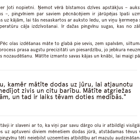
er ļoti nopietni. Ņemot vērā bīstamos dzīves apstākļus – auk
s –, pingvīniem par saviem pēcnācējiem ir jārūpējas īpaši uzm
as uz kājām, lai tās nesaskartos ar auksto ledu, un viņu ķermeņa 
eratūru cāļa izdzīvošanai. Ir dažas pingvīnu sugas, kas no zāl
 Pēc olas izdēšanas māte to glabā pie sevis, zem spalvām, siltum
process prasa augstu precizitāti un piesardzību, jo jebkura neuz
 tās nozaudēšanu. Mātīte izmanto savas kājas un knābi, lai maigi p
lu, kamēr mātīte dodas uz jūru, lai atjaunotu
edījot zivis un citu barību. Mātīte atgriežas
m, un tad ir laiks tēvam doties medībās.
ji ir slaveni ar to, ka viņi par savu dārgo olu ir atbildīgi visilg
es uz aptuveni diviem mēnešiem dodas jūrā, atstādamas tēvus 
pingvīnu tēti neiebilst uzņemties atbildību arī mazuļu audzināšanā