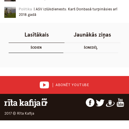
Politika
| ASV izlūkdienests: Karš Donbasā turpināsies arī
2018.gadā
Lasītākais
Jaunākās ziņas
ŠODIEN
ŠONEDĒĻ
ABONĒT YOUTUBE
2017 © Rīta Kafija