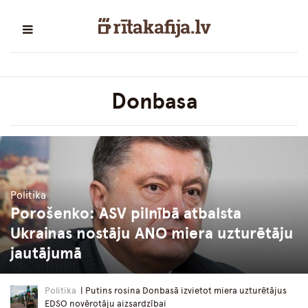
Donbasa
Politika
Porošenko: ASV pilnībā atbalsta
Ukrainas nostāju ANO miera uzturētāju
jautājumā
Politika
| Putins rosina Donbasā izvietot miera uzturētājus
EDSO novērotāju aizsardzībai