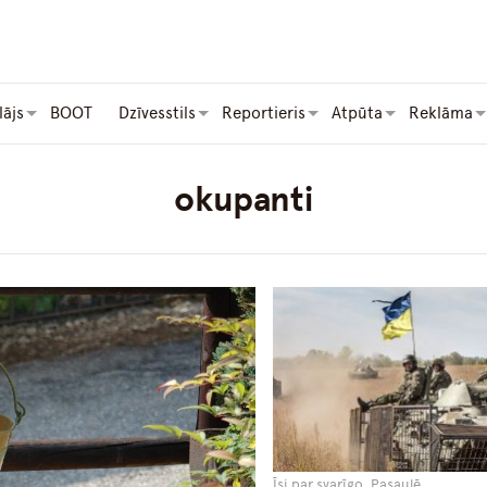
lājs
BOOT
Dzīvesstils
Reportieris
Atpūta
Reklāma
okupanti
Īsi par svarīgo, Pasaulē