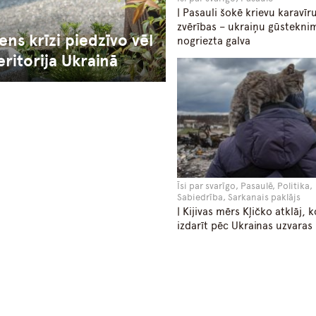
| Pasauli šokē krievu karavīr
zvērības – ukraiņu gūstekni
ns krīzi piedzīvo vēl
nogriezta galva
ritorija Ukrainā
Īsi par svarīgo, Pasaulē, Politika,
Sabiedrība, Sarkanais paklājs
| Kijivas mērs Kļičko atklāj, 
izdarīt pēc Ukrainas uzvaras