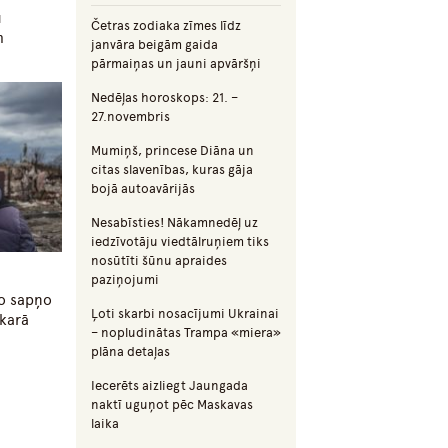
u
Četras zodiaka zīmes līdz
m
janvāra beigām gaida
pārmaiņas un jauni apvāršņi
Nedēļas horoskops: 21. –
27.novembris
Mumiņš, princese Diāna un
citas slavenības, kuras gāja
bojā autoavārijās
Nesabīsties! Nākamnedēļ uz
iedzīvotāju viedtālruņiem tiks
nosūtīti šūnu apraides
paziņojumi
ko sapņo
Ļoti skarbi nosacījumi Ukrainai
 karā
– nopludinātas Trampa «miera»
plāna detaļas
Iecerēts aizliegt Jaungada
naktī uguņot pēc Maskavas
laika