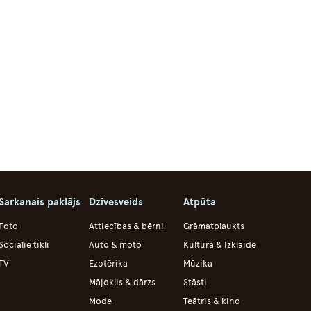
Sarkanais paklājs
Dzīvesveids
Atpūta
Foto
Attiecības & bērni
Grāmatplaukts
Sociālie tīkli
Auto & moto
Kultūra & Izklaide
TV
Ezotērika
Mūzika
Mājoklis & dārzs
Stāsti
Mode
Teātris & kino