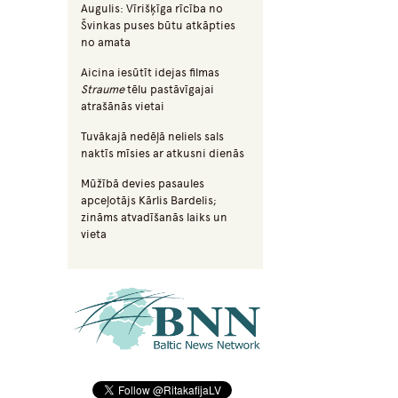
Augulis: Vīrišķīga rīcība no
Švinkas puses būtu atkāpties
no amata
Aicina iesūtīt idejas filmas
Straume
tēlu pastāvīgajai
atrašānās vietai
Tuvākajā nedēļā neliels sals
naktīs mīsies ar atkusni dienās
Mūžībā devies pasaules
apceļotājs Kārlis Bardelis;
zināms atvadīšanās laiks un
vieta