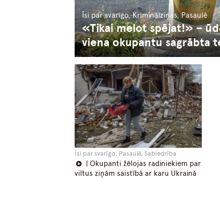
Īsi par svarīgo, Kriminālziņas, Pasaulē
«Tikai melot spējat!» – ūde
viena okupantu sagrābta te
Īsi par svarīgo, Pasaulē, Sabiedrība
| Okupanti žēlojas radiniekiem par
viltus ziņām saistībā ar karu Ukrainā