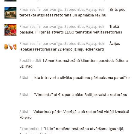
Finanses, Īsi par svarīgo, Sabiedrība, Vaļasprieki
| Brits pēc
terorakta atgriežas restorānā un apmaksā rēķinu
Finanses, Īsi par svarīgo, Sabiedrība, Vaļasprieki
| Trakā
pasaule: Filipīnās atvērts LEGO tematikai veltīts restorāns
Finanses, Īsi par svarīgo, Sabiedrība, Vaļasprieki
| Āzijas
labākais restorāns ar 22 emocijzīmju ēdienkarti
Sociālie tīkli
| Amerikas restorānā klientiem pasniedz ēdienu
uz iPad
Stāsti
| Īsta intravertu cilvēku pusdienu pārtaukuma paradīze
Stāsti
| “Vincents” atzīts par labāko Baltijas valstu restorānu
Stāsti
| Vakariņas pārim Vecrīgā labā restorānā vidēji izmaksā
70 eiro
Ekonomika
| “Lido” neplāno restorānu atvēršanu Igaunijā,