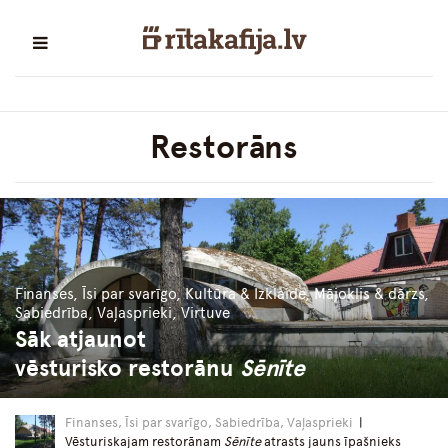
Restorāns
Finanses, Īsi par svarīgo, Kultūra & Izklaide, Mājoklis & dārzs,
Sabiedrība, Vaļasprieki, Virtuve
Sāk atjaunot
vēsturisko restorānu
Sēnīte
Finanses, Īsi par svarīgo, Sabiedrība, Vaļasprieki
|
Vēsturiskajam restorānam
Sēnīte
atrasts jauns īpašnieks