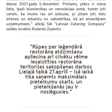
dienai 2027.gada 5.decembrī. Protams, plāns ir viena
lieta, īpaši būvniecības un renovācijas jomā, tomēr ļoti
ceram, ka mums tas arī izdosies, jo jūtam ļoti lielu
interesi un atbalstu no sabiedrības, kā arī atsevišķiem
uzņēmumiem,” atklāj SIA “Latvian Catering Company”
valdes loceklis Rolands Zujevičs.
Rūpes par leģendārā
restorāna atdzimšanu
apliecina arī cilvēku vēlme
iesaistīties restorāna
teritorijas sakopšanas darbos
Lielajā talkā 27.aprīlī – īsā laikā
tika saņemts maksimālais
pieteikumu skaits, un
pieteikšanās jau ir
noslēgusies.