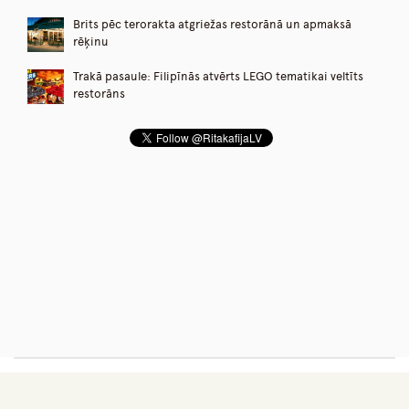
Brits pēc terorakta atgriežas restorānā un apmaksā
rēķinu
Trakā pasaule: Filipīnās atvērts LEGO tematikai veltīts
restorāns