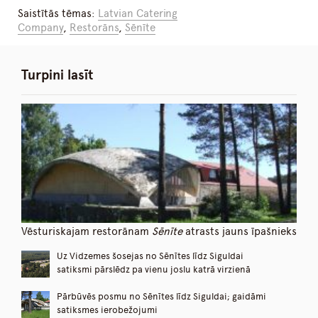
Saistītās tēmas:
Latvian Catering
Company
,
Restorāns
,
Sēnīte
Turpini lasīt
Vēsturiskajam restorānam
Sēnīte
atrasts jauns īpašnieks
Uz Vidzemes šosejas no Sēnītes līdz Siguldai
satiksmi pārslēdz pa vienu joslu katrā virzienā
Pārbūvēs posmu no Sēnītes līdz Siguldai; gaidāmi
satiksmes ierobežojumi