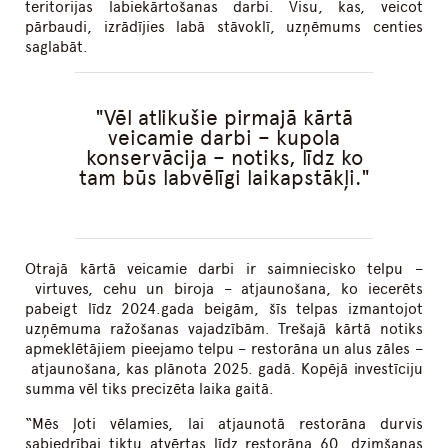
teritorijas labiekārtošanas darbi. Visu, kas, veicot
pārbaudi, izrādījies labā stāvoklī, uzņēmums centies
saglabāt.
Vēl atlikušie pirmajā kārtā
veicamie darbi – kupola
konservācija – notiks, līdz ko
tam būs labvēlīgi laikapstākļi.
Otrajā kārtā veicamie darbi ir saimniecisko telpu –
virtuves, cehu un biroja – atjaunošana, ko iecerēts
pabeigt līdz 2024.gada beigām, šīs telpas izmantojot
uzņēmuma ražošanas vajadzībām. Trešajā kārtā notiks
apmeklētājiem pieejamo telpu – restorāna un alus zāles –
atjaunošana, kas plānota 2025. gadā. Kopējā investīciju
summa vēl tiks precizēta laika gaitā.
“Mēs ļoti vēlamies, lai atjaunotā restorāna durvis
sabiedrībai tiktu atvērtas līdz restorāna 60. dzimšanas