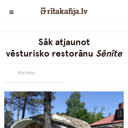
Sāk atjaunot
vēsturisko restorānu
Sēnīte
Rīta Kafija