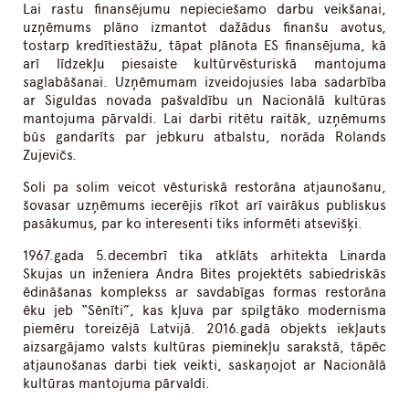
Lai rastu finansējumu nepieciešamo darbu veikšanai,
uzņēmums plāno izmantot dažādus finanšu avotus,
tostarp kredītiestāžu, tāpat plānota ES finansējuma, kā
arī līdzekļu piesaiste kultūrvēsturiskā mantojuma
saglabāšanai. Uzņēmumam izveidojusies laba sadarbība
ar Siguldas novada pašvaldību un Nacionālā kultūras
mantojuma pārvaldi. Lai darbi ritētu raitāk, uzņēmums
būs gandarīts par jebkuru atbalstu, norāda Rolands
Zujevičs.
Soli pa solim veicot vēsturiskā restorāna atjaunošanu,
šovasar uzņēmums iecerējis rīkot arī vairākus publiskus
pasākumus, par ko interesenti tiks informēti atsevišķi.
1967.gada 5.decembrī tika atklāts arhitekta Linarda
Skujas un inženiera Andra Bites projektēts sabiedriskās
ēdināšanas komplekss ar savdabīgas formas restorāna
ēku jeb “Sēnīti”, kas kļuva par spilgtāko modernisma
piemēru toreizējā Latvijā. 2016.gadā objekts iekļauts
aizsargājamo valsts kultūras pieminekļu sarakstā, tāpēc
atjaunošanas darbi tiek veikti, saskaņojot ar Nacionālā
kultūras mantojuma pārvaldi.