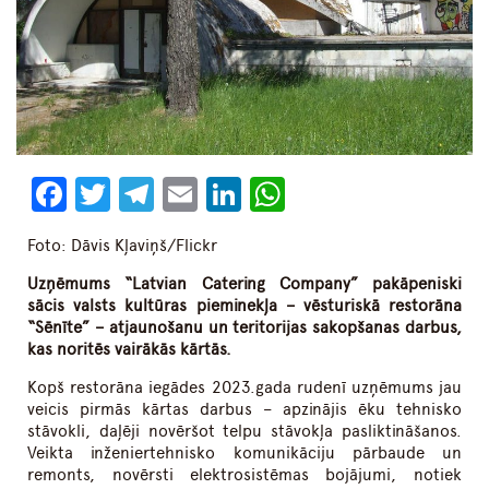
Facebook
Twitter
Telegram
Email
LinkedIn
WhatsApp
Foto: Dāvis Kļaviņš/Flickr
Uzņēmums “Latvian Catering Company” pakāpeniski
sācis valsts kultūras pieminekļa – vēsturiskā restorāna
“Sēnīte” – atjaunošanu un teritorijas sakopšanas darbus,
kas noritēs vairākās kārtās.
Kopš restorāna iegādes 2023.gada rudenī uzņēmums jau
veicis pirmās kārtas darbus – apzinājis ēku tehnisko
stāvokli, daļēji novēršot telpu stāvokļa pasliktināšanos.
Veikta inženiertehnisko komunikāciju pārbaude un
remonts, novērsti elektrosistēmas bojājumi, notiek