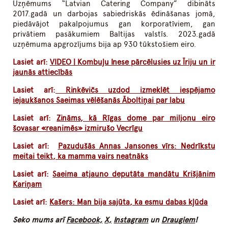
Uzņēmums “Latvian Catering Company” dibināts
2017.gadā un darbojas sabiedriskās ēdināšanas jomā,
piedāvājot pakalpojumus gan korporatīviem, gan
privātiem pasākumiem Baltijas valstīs. 2023.gadā
uzņēmuma apgrozījums bija ap 930 tūkstošiem eiro.
Lasiet arī:
VIDEO | Kombuļu Inese pārcēlusies uz Īriju un ir
jaunās attiecībās
Lasiet arī:
Rinkēvičs uzdod izmeklēt iespējamo
iejaukšanos Saeimas vēlēšanās Āboltiņai par labu
Lasiet arī:
Zināms, kā Rīgas dome par miljonu eiro
šovasar «reanimēs» izmirušo Vecrīgu
Lasiet arī:
Pazudušās Annas Jansones vīrs: Nedrīkstu
meitai teikt, ka mamma vairs neatnāks
Lasiet arī:
Saeima atjauno deputāta mandātu Krišjānim
Kariņam
Lasiet arī:
Kašers: Man bija sajūta, ka esmu dabas kļūda
Seko mums arī
Facebook,
X,
Instagram
un
Draugiem
!