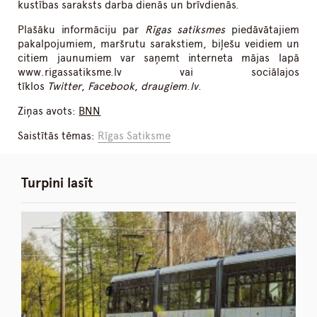
kustības saraksts darba dienās un brīvdienās.
Plašāku informāciju par
Rīgas satiksmes
piedāvātajiem
pakalpojumiem, maršrutu sarakstiem, biļešu veidiem un
citiem jaunumiem var saņemt interneta mājas lapā
www.rigassatiksme.lv vai sociālajos
tīklos
Twitter
,
Facebook
,
draugiem
.
lv
.
Ziņas avots:
BNN
Saistītās tēmas:
Rīgas Satiksme
Turpini lasīt