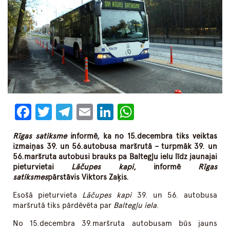
Facebook
Twitter
Telegram
Email
LinkedIn
WhatsApp
Rīgas satiksme
informē, ka no 15.decembra tiks veiktas
izmaiņas 39. un 56.autobusa maršrutā – turpmāk 39. un
56.maršruta autobusi brauks pa Baltegļu ielu līdz jaunajai
pieturvietai
Lāčupes kapi
, informē
Rīgas
satiksmes
pārstāvis Viktors Zaķis.
Esošā pieturvieta
Lāčupes kapi
39. un 56. autobusa
maršrutā tiks pārdēvēta par
Baltegļu
iela
.
No 15.decembra 39.maršruta autobusam būs jauns