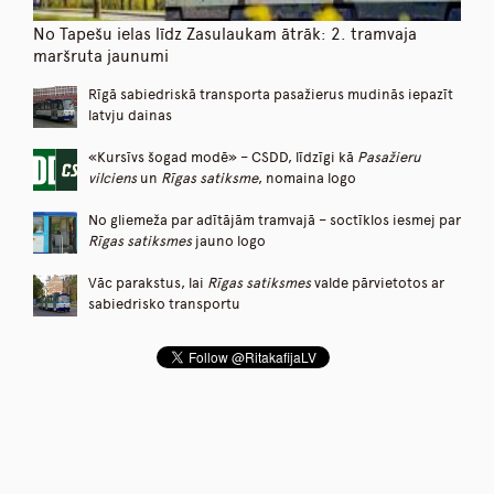
No Tapešu ielas līdz Zasulaukam ātrāk: 2. tramvaja
maršruta jaunumi
Rīgā sabiedriskā transporta pasažierus mudinās iepazīt
latvju dainas
«Kursīvs šogad modē» – CSDD, līdzīgi kā
Pasažieru
vilciens
un
Rīgas satiksme
, nomaina logo
No gliemeža par adītājām tramvajā – soctīklos iesmej par
Rīgas satiksmes
jauno logo
Vāc parakstus, lai
Rīgas satiksmes
valde pārvietotos ar
sabiedrisko transportu