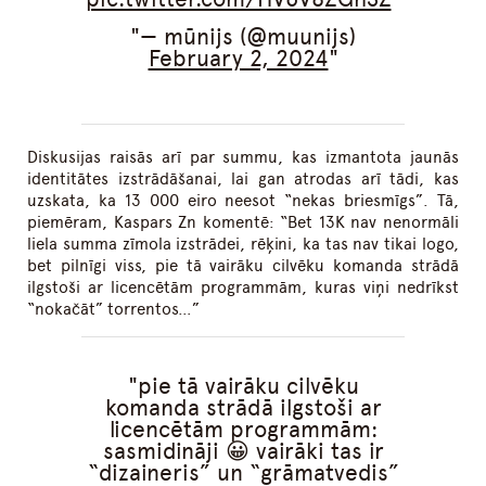
— mūnijs (@muunijs)
February 2, 2024
Diskusijas raisās arī par summu, kas izmantota jaunās
identitātes izstrādāšanai, lai gan atrodas arī tādi, kas
uzskata, ka 13 000 eiro neesot “nekas briesmīgs”. Tā,
piemēram, Kaspars Zn komentē: “Bet 13K nav nenormāli
liela summa zīmola izstrādei, rēķini, ka tas nav tikai logo,
bet pilnīgi viss, pie tā vairāku cilvēku komanda strādā
ilgstoši ar licencētām programmām, kuras viņi nedrīkst
“nokačāt” torrentos…”
pie tā vairāku cilvēku
komanda strādā ilgstoši ar
licencētām programmām:
sasmidināji 😀 vairāki tas ir
“dizaineris” un “grāmatvedis”