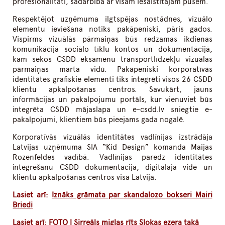
profesionalitāti, sadarbībā ar visām iesaistītajām pusēm.
Respektējot uzņēmuma ilgtspējas nostādnes, vizuālo
elementu ieviešana notiks pakāpeniski, pāris gados.
Vispirms vizuālās pārmaiņas būs redzamas ikdienas
komunikācijā sociālo tīklu kontos un dokumentācijā,
kam sekos CSDD eksāmenu transportlīdzekļu vizuālās
pārmaiņas marta vidū. Pakāpeniski korporatīvās
identitātes grafiskie elementi tiks integrēti visos 26 CSDD
klientu apkalpošanas centros. Savukārt, jauns
informācijas un pakalpojumu portāls, kur vienuviet būs
integrēta CSDD mājaslapa un e-csdd.lv sniegtie e-
pakalpojumi, klientiem būs pieejams gada nogalē.
Korporatīvās vizuālās identitātes vadlīnijas izstrādāja
Latvijas uzņēmuma SIA “Kid Design” komanda Maijas
Rozenfeldes vadībā. Vadlīnijas paredz identitātes
integrēšanu CSDD dokumentācijā, digitālajā vidē un
klientu apkalpošanas centros visā Latvijā.
Lasiet arī:
Iznāks grāmata par skandalozo bokseri Mairi
Briedi
Lasiet arī:
FOTO | Sirreāls miglas rīts Slokas ezera takā