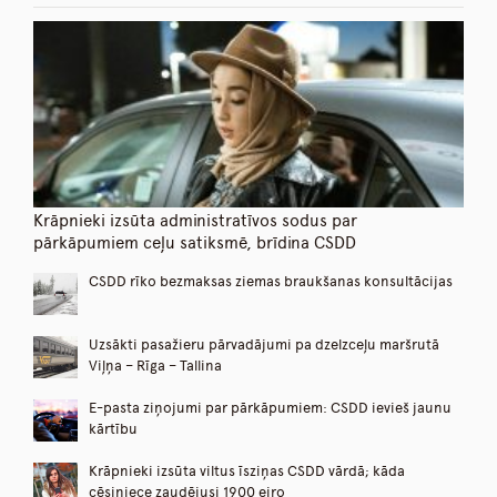
Krāpnieki izsūta administratīvos sodus par
pārkāpumiem ceļu satiksmē, brīdina CSDD
CSDD rīko bezmaksas ziemas braukšanas konsultācijas
Uzsākti pasažieru pārvadājumi pa dzelzceļu maršrutā
Viļņa – Rīga – Tallina
E-pasta ziņojumi par pārkāpumiem: CSDD ievieš jaunu
kārtību
Krāpnieki izsūta viltus īsziņas CSDD vārdā; kāda
cēsiniece zaudējusi 1900 eiro