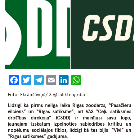
Facebook
Twitter
Telegram
Email
LinkedIn
WhatsApp
Foto: Ekrānšāviņš/ X @saliktengriba
Līdzīgi kā pirms neilga laika Rīgas zoodārzs, “Pasažieru
vilciens” un “Rīgas satiksme”, arī VAS “Ceļu satiksmes
drošības direkcija” (CSDD) ir mainījusi savu logo,
jaunajam izskatam izpelnoties sabiedrības kritiku un
nopēlumu sociālajos tīklos, līdzīgi kā tas bijis “Vivi” un
“Rīgas satiksmes” gadījumā.