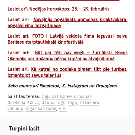
Lasiet arī:
Nedēļas horoskops: 23. – 29. februāris
Lasiet arī:
Navaļnijs nogalināts apmaiņas priekšvakarā,
apgalvo viņa līdzgaitniece
Lasiet arī:
FOTO | Latvijā veidota filma ieguvusi balvu
Berlīnes starptautiskajā kinofestivālā
Lasiet arī:
Būt par tēti nav viegli – žurnālists Reinis
Ošenieks par došanos bērna kopšanas atvaļinājumā
Lasiet arī:
Kā katrai no zodiaka zīmēm tikt pie turības,
izmantojot savus talantus
Seko mums arī
Facebook,
X,
Instagram
un
Draugiem
!
Saistītās tēmas:
Ceļu satiksmes drošības
direkcija
,
CSDD
,
Jauns Logo
,
logo
,
Pasažieru
vilciens
,
Rīgas Satiksme
,
ViVi
Turpini lasīt