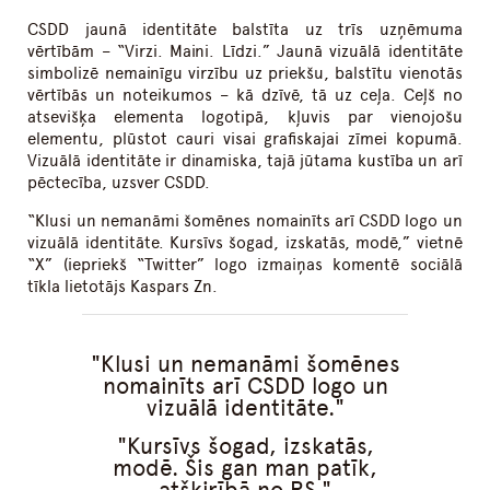
CSDD jaunā identitāte balstīta uz trīs uzņēmuma
vērtībām – “Virzi. Maini. Līdzi.” Jaunā vizuālā identitāte
simbolizē nemainīgu virzību uz priekšu, balstītu vienotās
vērtībās un noteikumos – kā dzīvē, tā uz ceļa. Ceļš no
atsevišķa elementa logotipā, kļuvis par vienojošu
elementu, plūstot cauri visai grafiskajai zīmei kopumā.
Vizuālā identitāte ir dinamiska, tajā jūtama kustība un arī
pēctecība, uzsver CSDD.
“Klusi un nemanāmi šomēnes nomainīts arī CSDD logo un
vizuālā identitāte. Kursīvs šogad, izskatās, modē,” vietnē
“X” (iepriekš “Twitter” logo izmaiņas komentē sociālā
tīkla lietotājs Kaspars Zn.
Klusi un nemanāmi šomēnes
nomainīts arī CSDD logo un
vizuālā identitāte.
Kursīvs šogad, izskatās,
modē. Šis gan man patīk,
atškirībā no RS.