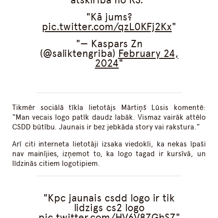
Kā jums?
pic.twitter.com/qzL0KFj2Kx
— Kaspars Zn
(@saliktengriba)
February 24,
2024
Tikmēr sociālā tīkla lietotājs Mārtiņš Lūsis komentē:
“Man vecais logo patīk daudz labāk. Vismaz vairāk attēlo
CSDD būtību. Jaunais ir bez jebkāda story vai rakstura.”
Arī citi interneta lietotāji izsaka viedokli, ka nekas īpaši
nav mainījies, izņemot to, ka logo tagad ir kursīvā, un
līdzinās citiem logotipiem.
Kpc jaunais csdd logo ir tik
lidzigs cs2 logo
pic.twitter.com/HV6V8ZGhSZ