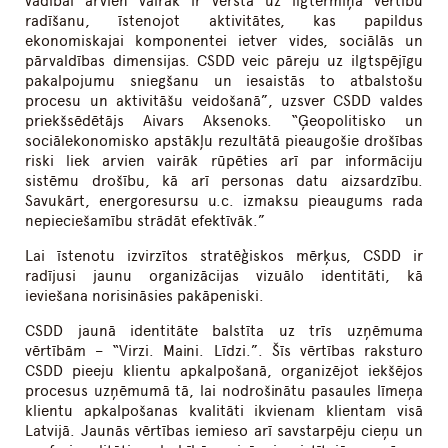
vadībai arvien vairāk ir vērsta uz ilgtermiņa vērtību
radīšanu, īstenojot aktivitātes, kas papildus
ekonomiskajai komponentei ietver vides, sociālās un
pārvaldības dimensijas. CSDD veic pāreju uz ilgtspējīgu
pakalpojumu sniegšanu un iesaistās to atbalstošu
procesu un aktivitāšu veidošanā”, uzsver CSDD valdes
priekšsēdētājs Aivars Aksenoks. “Ģeopolitisko un
sociālekonomisko apstākļu rezultātā pieaugošie drošības
riski liek arvien vairāk rūpēties arī par informāciju
sistēmu drošību, kā arī personas datu aizsardzību.
Savukārt, energoresursu u.c. izmaksu pieaugums rada
nepieciešamību strādāt efektīvāk.”
Lai īstenotu izvirzītos stratēģiskos mērķus, CSDD ir
radījusi jaunu organizācijas vizuālo identitāti, kā
ieviešana norisināsies pakāpeniski.
CSDD jaunā identitāte balstīta uz trīs uzņēmuma
vērtībām – “Virzi. Maini. Līdzi.”. Šīs vērtības raksturo
CSDD pieeju klientu apkalpošanā, organizējot iekšējos
procesus uzņēmumā tā, lai nodrošinātu pasaules līmeņa
klientu apkalpošanas kvalitāti ikvienam klientam visā
Latvijā. Jaunās vērtības iemieso arī savstarpēju cieņu un