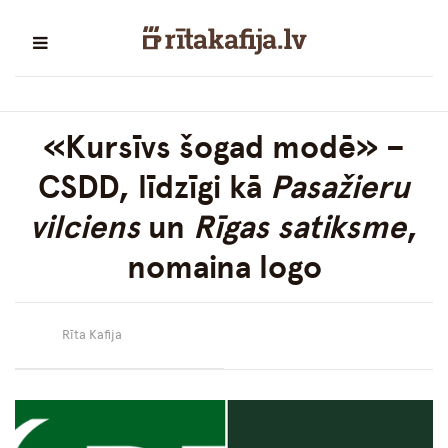
«Kursīvs šogad modē» –
CSDD, līdzīgi kā
Pasažieru
vilciens
un
Rīgas satiksme
,
nomaina logo
Rīta Kafija