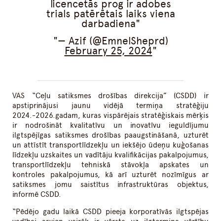
licencetās prog ir adobes
trials patērētais laiks viena
darbadiena
— Azif (@EmnelSheprd)
February 25, 2024
VAS “Ceļu satiksmes drošības direkcija” (CSDD) ir
apstiprinājusi jaunu vidējā termiņa stratēģiju
2024.-2026.gadam, kuras vispārējais stratēģiskais mērķis
ir nodrošināt kvalitatīvu un inovatīvu ieguldījumu
ilgtspējīgas satiksmes drošības paaugstināšanā, uzturēt
un attīstīt transportlīdzekļu un iekšējo ūdeņu kuģošanas
līdzekļu uzskaites un vadītāju kvalifikācijas pakalpojumus,
transportlīdzekļu tehniskā stāvokļa apskates un
kontroles pakalpojumus, kā arī uzturēt nozīmīgus ar
satiksmes jomu saistītus infrastruktūras objektus,
informē CSDD.
“Pēdējo gadu laikā CSDD pieeja korporatīvās ilgtspējas