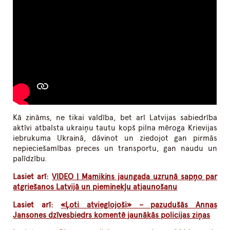
Kā zināms, ne tikai valdība, bet arī Latvijas sabiedrība
aktīvi atbalsta ukraiņu tautu kopš pilna mēroga Krievijas
iebrukuma Ukrainā, dāvinot un ziedojot gan pirmās
nepieciešamības preces un transportu, gan naudu un
palīdzību.
Lasiet arī:
VIDEO | Mamikins jaungada uzrunā sapņo par
atgriešanos Latvijā un pieminekļu atjaunošanu
Lasiet arī:
«Ļoti atvieglojoši» – pazudušās Annas
Jansones dzīvesbiedrs komentē jaunākās policijas ziņas