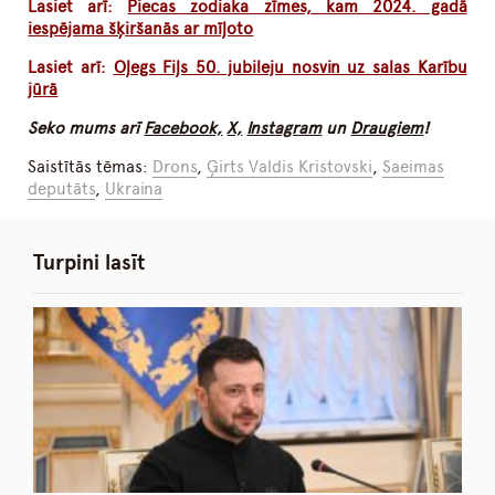
Lasiet arī:
Piecas zodiaka zīmes, kam 2024. gadā
iespējama šķiršanās ar mīļoto
Lasiet arī:
Oļegs Fiļs 50. jubileju nosvin uz salas Karību
jūrā
Seko mums arī
Facebook,
X,
Instagram
un
Draugiem
!
Saistītās tēmas:
Drons
,
Ģirts Valdis Kristovski
,
Saeimas
deputāts
,
Ukraina
Turpini lasīt