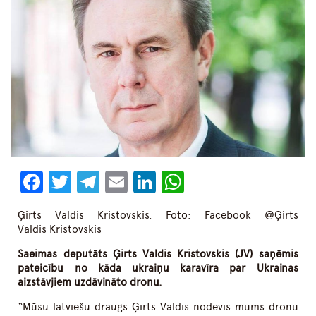
Facebook
Twitter
Telegram
Email
LinkedIn
WhatsApp
Ģirts Valdis Kristovskis. Foto: Facebook @Ģirts
Valdis Kristovskis
Saeimas deputāts Ģirts Valdis Kristovskis (JV) saņēmis
pateicību no kāda ukraiņu karavīra par Ukrainas
aizstāvjiem uzdāvināto dronu.
“Mūsu latviešu draugs Ģirts Valdis nodevis mums dronu