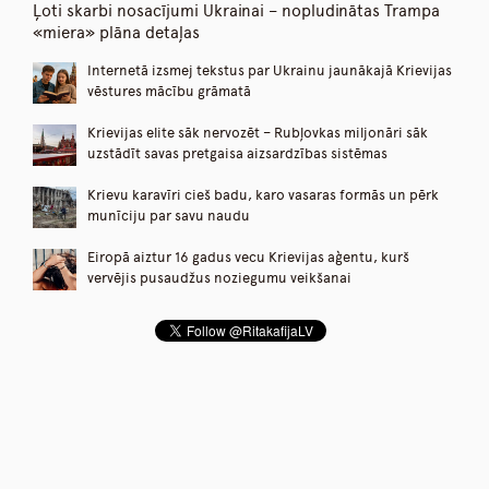
Ļoti skarbi nosacījumi Ukrainai – nopludinātas Trampa
«miera» plāna detaļas
Internetā izsmej tekstus par Ukrainu jaunākajā Krievijas
vēstures mācību grāmatā
Krievijas elite sāk nervozēt – Rubļovkas miljonāri sāk
uzstādīt savas pretgaisa aizsardzības sistēmas
Krievu karavīri cieš badu, karo vasaras formās un pērk
munīciju par savu naudu
Eiropā aiztur 16 gadus vecu Krievijas aģentu, kurš
vervējis pusaudžus noziegumu veikšanai