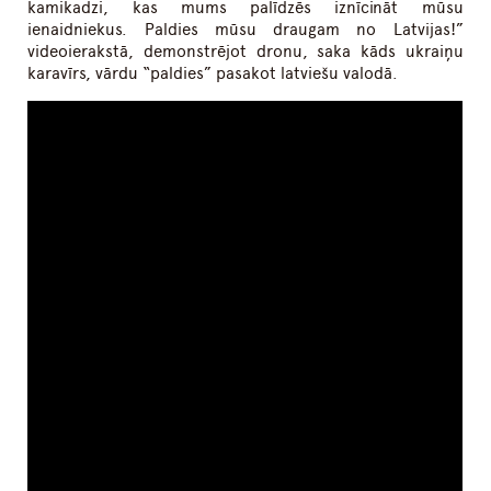
kamikadzi, kas mums palīdzēs iznīcināt mūsu
ienaidniekus. Paldies mūsu draugam no Latvijas!”
videoierakstā, demonstrējot dronu, saka kāds ukraiņu
karavīrs, vārdu “paldies” pasakot latviešu valodā.