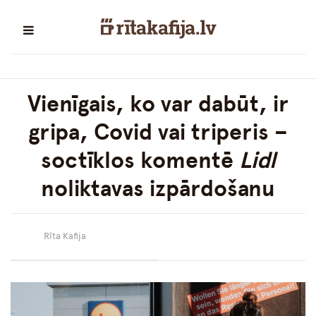
Vienīgais, ko var dabūt, ir
gripa, Covid vai triperis –
soctīklos komentē
Lidl
noliktavas izpārdošanu
Rīta Kafija