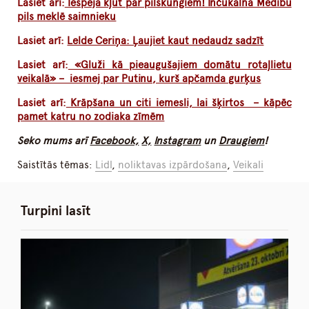
Lasiet arī:
Iespēja kļūt par pilskungiem! Inčukalna Medību
pils meklē saimnieku
Lasiet arī:
Lelde Ceriņa: Ļaujiet kaut nedaudz sadzīt
Lasiet arī:
«Gluži kā pieaugušajiem domātu rotaļlietu
veikalā» – iesmej par Putinu, kurš apčamda gurķus
Lasiet arī:
Krāpšana un citi iemesli, lai šķirtos – kāpēc
pamet katru no zodiaka zīmēm
Seko mums arī
Facebook,
X,
Instagram
un
Draugiem
!
Saistītās tēmas:
Lidl
,
noliktavas izpārdošana
,
Veikali
Turpini lasīt