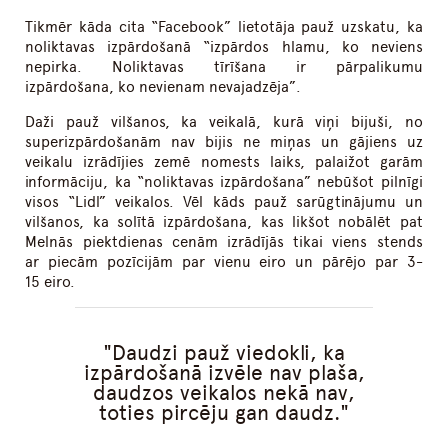
Tikmēr kāda cita “Facebook” lietotāja pauž uzskatu, ka
noliktavas izpārdošanā “izpārdos hlamu, ko neviens
nepirka. Noliktavas tīrīšana ir pārpalikumu
izpārdošana, ko nevienam nevajadzēja”.
Daži pauž vilšanos, ka veikalā, kurā viņi bijuši, no
superizpārdošanām nav bijis ne miņas un gājiens uz
veikalu izrādījies zemē nomests laiks, palaižot garām
informāciju, ka “noliktavas izpārdošana” nebūšot pilnīgi
visos “Lidl” veikalos. Vēl kāds pauž sarūgtinājumu un
vilšanos, ka solītā izpārdošana, kas likšot nobālēt pat
Melnās piektdienas cenām izrādījās tikai viens stends
ar piecām pozīcijām par vienu eiro un pārējo par 3-
15 eiro.
Daudzi pauž viedokli, ka
izpārdošanā izvēle nav plaša,
daudzos veikalos nekā nav,
toties pircēju gan daudz.