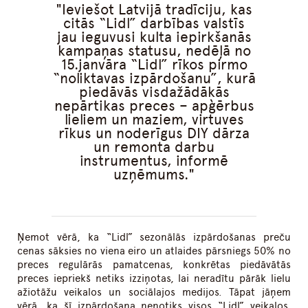
Ieviešot Latvijā tradīciju, kas
citās “Lidl” darbības valstīs
jau ieguvusi kulta iepirkšanās
kampaņas statusu, nedēļā no
15.janvāra “Lidl” rīkos pirmo
“noliktavas izpārdošanu”, kurā
piedāvās visdažādākās
nepārtikas preces – apģērbus
lieliem un maziem, virtuves
rīkus un noderīgus DIY dārza
un remonta darbu
instrumentus, informē
uzņēmums.
Ņemot vērā, ka “Lidl” sezonālās izpārdošanas preču
cenas sāksies no viena eiro un atlaides pārsniegs 50% no
preces regulārās pamatcenas, konkrētas piedāvātās
preces iepriekš netiks izziņotas, lai neradītu pārāk lielu
ažiotāžu veikalos un sociālajos medijos. Tāpat jāņem
vērā, ka šī izpārdošana nenotiks visos “Lidl” veikalos,