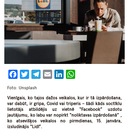
Facebook
Twitter
Telegram
Email
LinkedIn
WhatsApp
Foto: Unsplash
Vienīgais, ko tajos dažos veikalos, kur ir tā izpārdošana,
var dabūt, ir gripa, Covid vai triperis – šādi kāds soctīklu
lietotājs atbildējis uz vietnē “Facebook” uzdotu
jautājumu, ko labu var nopirkt “noliktavas izpārdošanā” ,
ko atsevišķos veikalos no pirmdienas, 15. janvāra,
izsludinājis “Lidl”.