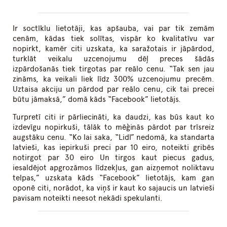
Ir soctīklu lietotāji, kas apšauba, vai par tik zemām
cenām, kādas tiek solītas, vispār ko kvalitatīvu var
nopirkt, kamēr citi uzskata, ka saražotais ir jāpārdod,
turklāt veikalu uzcenojumu dēļ preces šādās
izpārdošanās tiek tirgotas par reālo cenu. “Tak sen jau
zināms, ka veikali liek līdz 300% uzcenojumu precēm.
Uztaisa akciju un pārdod par reālo cenu, cik tai precei
būtu jāmaksā,” domā kāds “Facebook” lietotājs.
Turpretī citi ir pārliecināti, ka daudzi, kas būs kaut ko
izdevīgu nopirkuši, tālāk to mēģinās pārdot par trīsreiz
augstāku cenu. “Ko lai saka, “Lidl” nedomā, ka standarta
latvieši, kas iepirkuši preci par 10 eiro, noteikti gribēs
notirgot par 30 eiro Un tirgos kaut piecus gadus,
iesaldējot apgrozāmos līdzekļus, gan aizņemot noliktavu
telpas,” uzskata kāds “Facebook” lietotājs, kam gan
oponē citi, norādot, ka viņš ir kaut ko sajaucis un latvieši
pavisam noteikti neesot nekādi spekulanti.