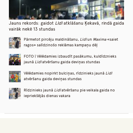
Jauns rekords: gaidot
LIdl
atklāšanu Ķekavā, rindā gaida
vairāk nekē 13 stundas
Pārmetot pircēju maldināšanu,
Lidl
un
Maxima
«saiet
ragos» salīdzinošo reklāmas kampaņu dēļ
FOTO | Vēlēdamies izbaudīt pasākumu, kuldīdznieks
jaunā
Lidl
atvēršanu gaida deviņas stundas
Vēlēdamies nopirkt bulciņas, rīdzinieks jaunā
Lidl
atvēršanu gaida deviņas stundas
Rīdzinieks jaunā
Lidl
atvēršanu pie veikala gaida no
iepriekšējās dienas vakara