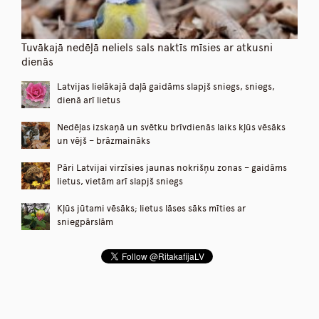
Tuvākajā nedēļā neliels sals naktīs mīsies ar atkusni
dienās
Latvijas lielākajā daļā gaidāms slapjš sniegs, sniegs,
dienā arī lietus
Nedēļas izskaņā un svētku brīvdienās laiks kļūs vēsāks
un vējš – brāzmaināks
Pāri Latvijai virzīsies jaunas nokrišņu zonas – gaidāms
lietus, vietām arī slapjš sniegs
Kļūs jūtami vēsāks; lietus lāses sāks mīties ar
sniegpārslām