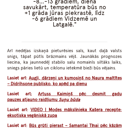
-8…-13 grādiem, dienā
savukārt, temperatūra būs no
+1 grāda jūras piekrastē, līdz
-6 grādiem Vidzemē un
Latgalē.
Arī nedēļas izskaņā pieturēsies sals, kaut daļā valsts
snigs, tāpat pūtīs brāzmains vējš. Jaunākās prognozes
liecina, ka jaunnedēļ stabilo salu nomainīs siltāks laiks,
sniegs pāries lietū un ciklonu ietekmē bieži būs vējains.
Lasiet arī:
Augļi, dārzeņi un kumosiņš no Naura maltītes
– Didrihsone publisko, ko apēd pa dienu
Lasiet arī;
Artuss Kaimiņš pēc desmit gadu
pauzes atjauno raidījumu
Suņu būda
Lasiet arī:
VIDEO | Modes mākslinieka Kašera recepte:
eksotiska vegāniskā zupa
Lasiet arī:
Būs grūti pierast – Samantai Tīnai pēc kāzām