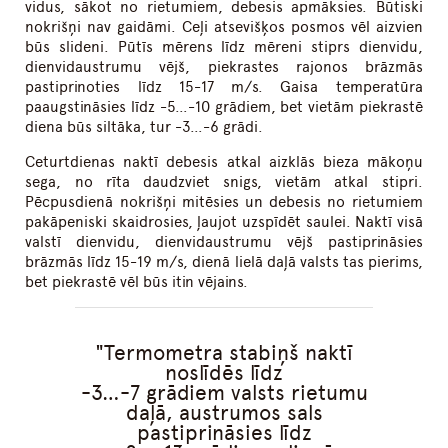
vidus, sākot no rietumiem, debesis apmāksies. Būtiski
nokrišņi nav gaidāmi. Ceļi atsevišķos posmos vēl aizvien
būs slideni. Pūtīs mērens līdz mēreni stiprs dienvidu,
dienvidaustrumu vējš, piekrastes rajonos brāzmās
pastiprinoties līdz 15-17 m/s. Gaisa temperatūra
paaugstināsies līdz -5…-10 grādiem, bet vietām piekrastē
diena būs siltāka, tur -3…-6 grādi.
Ceturtdienas naktī debesis atkal aizklās bieza mākoņu
sega, no rīta daudzviet snigs, vietām atkal stipri.
Pēcpusdienā nokrišņi mitēsies un debesis no rietumiem
pakāpeniski skaidrosies, ļaujot uzspīdēt saulei. Naktī visā
valstī dienvidu, dienvidaustrumu vējš pastiprināsies
brāzmās līdz 15-19 m/s, dienā lielā daļā valsts tas pierims,
bet piekrastē vēl būs itin vējains.
Termometra stabiņš naktī
noslīdēs līdz
-3…-7 grādiem valsts rietumu
daļā, austrumos sals
pastiprināsies līdz