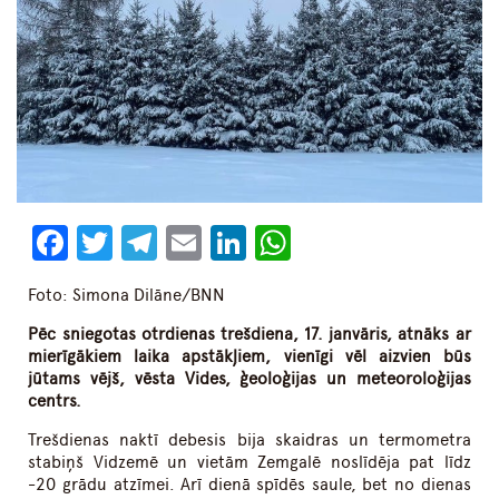
Facebook
Twitter
Telegram
Email
LinkedIn
WhatsApp
Foto: Simona Dilāne/BNN
Pēc sniegotas otrdienas trešdiena, 17. janvāris, atnāks ar
mierīgākiem laika apstākļiem, vienīgi vēl aizvien būs
jūtams vējš, vēsta Vides, ģeoloģijas un meteoroloģijas
centrs.
Trešdienas naktī debesis bija skaidras un termometra
stabiņš Vidzemē un vietām Zemgalē noslīdēja pat līdz
-20 grādu atzīmei. Arī dienā spīdēs saule, bet no dienas