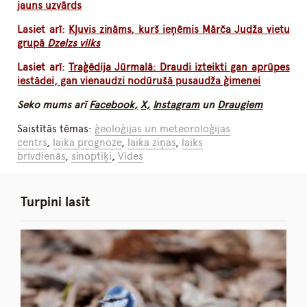
jauns uzvārds
Lasiet arī:
Kļuvis zināms, kurš ieņēmis Mārča Judža vietu
grupā
Dzelzs vilks
Lasiet arī:
Traģēdija Jūrmalā: Draudi izteikti gan aprūpes
iestādei, gan vienaudzi nodūrušā pusaudža ģimenei
Seko mums arī
Facebook,
X,
Instagram
un
Draugiem
Saistītās tēmas:
ģeoloģijas un meteoroloģijas
centrs
,
laika prognoze
,
laika ziņas
,
laiks
brīvdienās
,
sinoptiķi
,
Vides
Turpini lasīt