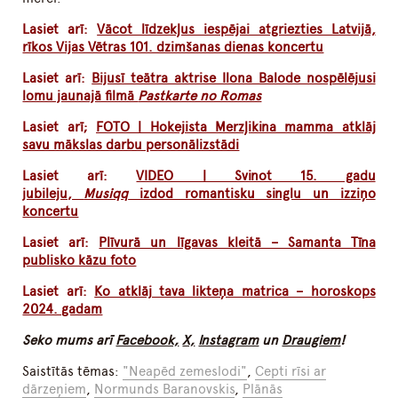
Lasiet arī:
Vācot līdzekļus iespējai atgriezties Latvijā,
rīkos Vijas Vētras 101. dzimšanas dienas koncertu
Lasiet arī:
Bijusī teātra aktrise Ilona Balode nospēlējusi
lomu jaunajā filmā
Pastkarte no Romas
Lasiet arī;
FOTO | Hokejista Merzļikina mamma atklāj
savu mākslas darbu personālizstādi
Lasiet arī:
VIDEO | Svinot 15. gadu
jubileju,
Musiqq
izdod romantisku singlu un izziņo
koncertu
Lasiet arī:
Plīvurā un līgavas kleitā – Samanta Tīna
publisko kāzu foto
Lasiet arī:
Ko atklāj tava likteņa matrica – horoskops
2024. gadam
Seko mums arī
Facebook,
X,
Instagram
un
Draugiem
!
Saistītās tēmas:
"Neapēd zemeslodi"
,
Cepti rīsi ar
dārzeņiem
,
Normunds Baranovskis
,
Plānās