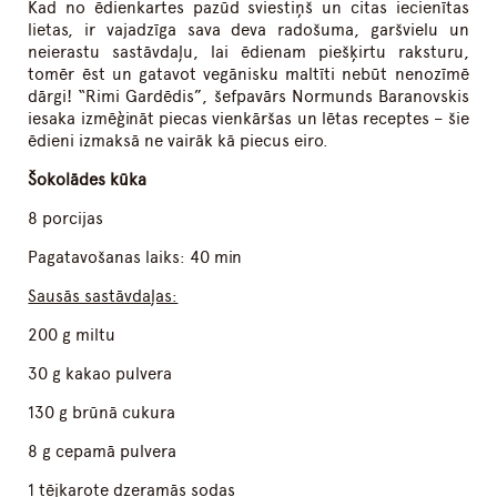
Kad no ēdienkartes pazūd sviestiņš un citas iecienītas
lietas, ir vajadzīga sava deva radošuma, garšvielu un
neierastu sastāvdaļu, lai ēdienam piešķirtu raksturu,
tomēr ēst un gatavot vegānisku maltīti nebūt nenozīmē
dārgi! “Rimi Gardēdis”, šefpavārs Normunds Baranovskis
iesaka izmēģināt piecas vienkāršas un lētas receptes – šie
ēdieni izmaksā ne vairāk kā piecus eiro.
Šokolādes kūka
8 porcijas
Pagatavošanas laiks: 40 min
Sausās sastāvdaļas:
200 g miltu
30 g kakao pulvera
130 g brūnā cukura
8 g cepamā pulvera
1 tējkarote dzeramās sodas