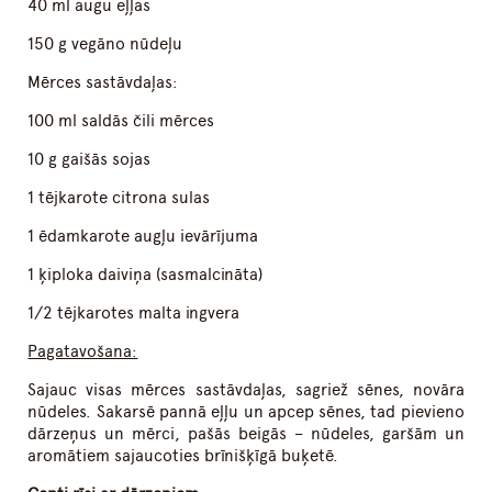
40 ml augu eļļas
150 g vegāno nūdeļu
Mērces sastāvdaļas:
100 ml saldās čili mērces
10 g gaišās sojas
1 tējkarote citrona sulas
1 ēdamkarote augļu ievārījuma
1 ķiploka daiviņa (sasmalcināta)
1/2 tējkarotes malta ingvera
Pagatavošana:
Sajauc visas mērces sastāvdaļas, sagriež sēnes, novāra
nūdeles. Sakarsē pannā eļļu un apcep sēnes, tad pievieno
dārzeņus un mērci, pašās beigās – nūdeles, garšām un
aromātiem sajaucoties brīnišķīgā buķetē.