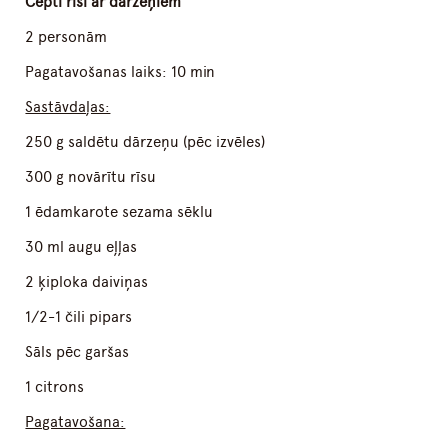
Cepti rīsi ar dārzeņiem
2 personām
Pagatavošanas laiks: 10 min
Sastāvdaļas:
250 g saldētu dārzeņu (pēc izvēles)
300 g novārītu rīsu
1 ēdamkarote sezama sēklu
30 ml augu eļļas
2 ķiploka daiviņas
1/2-1 čili pipars
Sāls pēc garšas
1 citrons
Pagatavošana: