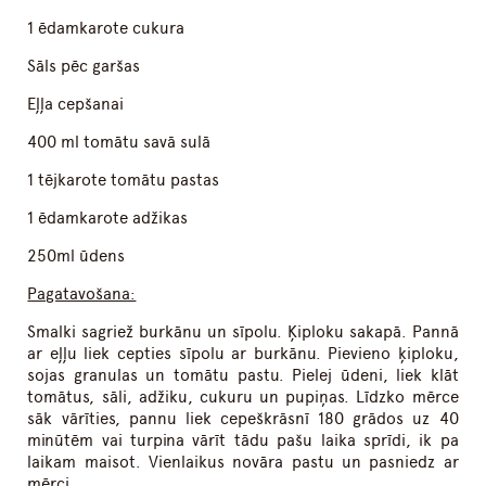
1 ēdamkarote cukura
Sāls pēc garšas
Eļļa cepšanai
400 ml tomātu savā sulā
1 tējkarote tomātu pastas
1 ēdamkarote adžikas
250ml ūdens
Pagatavošana:
Smalki sagriež burkānu un sīpolu. Ķiploku sakapā. Pannā
ar eļļu liek cepties sīpolu ar burkānu. Pievieno ķiploku,
sojas granulas un tomātu pastu. Pielej ūdeni, liek klāt
tomātus, sāli, adžiku, cukuru un pupiņas. Līdzko mērce
sāk vārīties, pannu liek cepeškrāsnī 180 grādos uz 40
minūtēm vai turpina vārīt tādu pašu laika sprīdi, ik pa
laikam maisot. Vienlaikus novāra pastu un pasniedz ar
mērci.