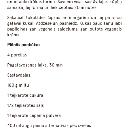
un ietauko kūkas formu. Savieno visas sastāvdaļas, rūpīgi
samaisa, lej formā un liek cepties 20 minūtes.
Sakausē šokolādes čipsus ar margarīnu un lej pa virsu
gatavai kūkai. Atdzesē un pasniedz. Kūkas baudīšanu labi
papildinās gan vegānais saldējums, gan putots vegānais
krēms.
Plānās pankūkas
4 porcijas
Pagatavošanas laiks: 30 min
Sastāvdaļas:
180 g miltu
1 tējkarote cukura
1/2 tējkarotes sāls
1 tējkarote cepamā pulvera
400 ml augu piena alternatīvas pēc izvēles