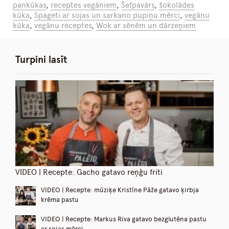
pankūkas
,
receptes vegāniem
,
Šefpavārs
,
šokolādes
kūka
,
Spageti ar sojas un sarkano pupiņu mērci
,
vegānu
kūka
,
vegānu receptes
,
Wok ar sēnēm un dārzeņiem
Turpini lasīt
VIDEO | Recepte: Gacho gatavo reņģu friti
VIDEO | Recepte: mūziķe Kristīne Pāže gatavo ķirbja
krēma pastu
VIDEO | Recepte: Markus Riva gatavo bezglutēna pastu
ar sojas mērci