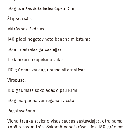
50 g tumšās šokolādes čipsu Rimi
Šķipsna sāls
Mitrās sastāvdaļas:
140 g labi nogatavināta banāna mīkstuma
50 ml neitrālas garšas eļļas
1 ēdamkarote apelsīna sulas
110 g ūdens vai augu piena alternatīvas
Virspuse:
150 g tumšās šokolādes čipsu Rimi
50 g margarīna vai vegānā sviesta
Pagatavošana:
Vienā traukā savieno visas sausās sastāvdaļas, otrā samaļ
kopā visas mitrās. Sakarsē cepeškrāsni līdz 180 grādiem