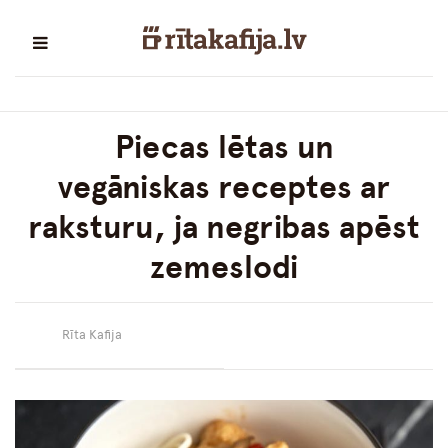
Piecas lētas un
vegāniskas receptes ar
raksturu, ja negribas apēst
zemeslodi
Rīta Kafija