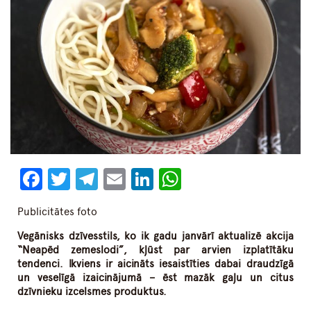
Facebook
Twitter
Telegram
Email
LinkedIn
WhatsApp
Publicitātes foto
Vegānisks dzīvesstils, ko ik gadu janvārī aktualizē akcija
“Neapēd zemeslodi”, kļūst par arvien izplatītāku
tendenci. Ikviens ir aicināts iesaistīties dabai draudzīgā
un veselīgā izaicinājumā – ēst mazāk gaļu un citus
dzīvnieku izcelsmes produktus.