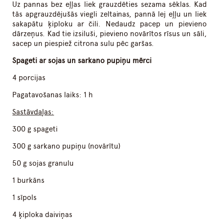
Uz pannas bez eļļas liek grauzdēties sezama sēklas. Kad
tās apgrauzdējušās viegli zeltainas, pannā lej eļļu un liek
sakapātu ķiploku ar čili. Nedaudz pacep un pievieno
dārzeņus. Kad tie izsiluši, pievieno novārītos rīsus un sāli,
sacep un piespiež citrona sulu pēc garšas.
Spageti ar sojas un sarkano pupiņu mērci
4 porcijas
Pagatavošanas laiks: 1 h
Sastāvdaļas:
300 g spageti
300 g sarkano pupiņu (novārītu)
50 g sojas granulu
1 burkāns
1 sīpols
4 ķiploka daiviņas