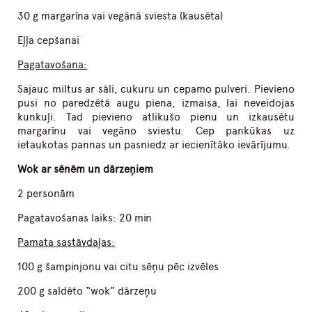
30 g margarīna vai vegānā sviesta (kausēta)
Eļļa cepšanai
Pagatavošana:
Sajauc miltus ar sāli, cukuru un cepamo pulveri. Pievieno
pusi no paredzētā augu piena, izmaisa, lai neveidojas
kunkuļi. Tad pievieno atlikušo pienu un izkausētu
margarīnu vai vegāno sviestu. Cep pankūkas uz
ietaukotas pannas un pasniedz ar iecienītāko ievārījumu.
Wok ar sēnēm un dārzeņiem
2 personām
Pagatavošanas laiks: 20 min
Pamata sastāvdaļas:
100 g šampinjonu vai citu sēņu pēc izvēles
200 g saldēto “wok” dārzeņu