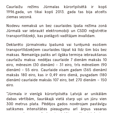
Caurlaižu režīms Jūrmalas kūrortpilsētā ir kopš
1996.gada, un tikai kopš 2013. gada tas bija atcelts
ziemas sezonā.
Nodevu nemaksā un bez caurlaides īpaša režīma zonā
Jūrmalā var iebraukt elektromobiļi un CSDD reģistrētie
transportlīdzekļi, kas pielāgoti vadītājam invalīdam.
Deklarēto jūrmalnieku īpašumā vai turējumā esošiem
transportlīdzekļiem caurlaides tāpat kā līdz šim būs bez
maksas. Nemainīga paliks arī ilgāka termiņa iebraukšanas
caurlaižu maksa: nedēļas caurlaide 7 dienām maksās 10
eiro, mēnesim (30 dienām) – 31 eiro, trīs mēnešiem (90
dienām) – 55 eiro. Caurlaide visam gadam (365 dienām)
maksās 180 eiro, kas ir 0,49 eiro dienā, pusgadam (180
dienām) caurlaide maksās 107 eiro, bet 270 dienām – 150
eiro.
“Jūrmala ir vienīgā kūrortpilsēta Latvijā ar unikālām
dabas vērtībām, šaurākajā vietā starp upi un jūru vien
300 metrus plata. Pēdējos gados novērojam pastāvīgu
satiksmes intensitātes pieaugumu arī ārpus vasaras