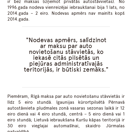
ir bez maksas (izņemot privātās autostāvvietas). No
1996.gada nodeva vienreizējai iebraukšanai bija 1 lats, no
2014.gada – 2 eiro. Nodevas apmērs nav mainīts kopš
2014.gada.
Nodevas apmērs, salīdzinot
ar maksu par auto
novietošanu stāvvietās, ko
iekasē citās pilsētās un
piejūras administratīvajās
teritorijās, ir būtiski zemāks.
Piemēram, Rīgā maksa par auto novietošanu stāvvietās ir
līdz 5 eiro stundā. Igaunijas kūrortpilsētā Pērnavā
autostāvvieta pludmales zonā vasaras sezonas laikā ir 12
eiro dienā vai 4 eiro stundā, centrā – 5 eiro dienā vai 1
eiro stundā; Lietuvā iebraukšana Kuršu kāpas teritorijā ir
30 eiro vieglajai automašīnai, skaidro Jūrmalas
pašvaldībā.