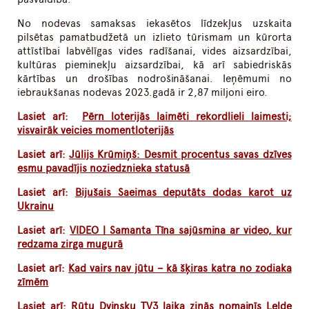
No nodevas samaksas iekasētos līdzekļus uzskaita
pilsētas pamatbudžetā un izlieto tūrismam un kūrorta
attīstībai labvēlīgas vides radīšanai, vides aizsardzībai,
kultūras pieminekļu aizsardzībai, kā arī sabiedriskās
kārtības un drošības nodrošināšanai. Ieņēmumi no
iebraukšanas nodevas 2023.gadā ir 2,87 miljoni eiro.
Lasiet arī:
Pērn loterijās laimēti rekordlieli laimesti;
visvairāk veicies momentloterijās
Lasiet arī:
Jūlijs Krūmiņš: Desmit procentus savas dzīves
esmu pavadījis noziedznieka statusā
Lasiet arī:
Bijušais Saeimas deputāts dodas karot uz
Ukrainu
Lasiet arī:
VIDEO | Samanta Tīna sajūsmina ar video, kur
redzama zirga mugurā
Lasiet arī:
Kad vairs nav jūtu – kā šķiras katra no zodiaka
zīmēm
Lasiet arī:
Rūtu Dvinsku TV3 laika ziņās nomainīs Lelde