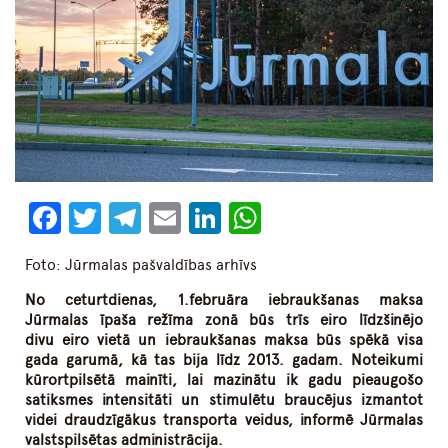
Facebook
Twitter
Telegram
Email
LinkedIn
WhatsApp
Foto: Jūrmalas pašvaldības arhīvs
No ceturtdienas, 1.februāra iebraukšanas maksa
Jūrmalas īpaša režīma zonā būs trīs eiro līdzšinējo
divu eiro vietā un iebraukšanas maksa būs spēkā visa
gada garumā, kā tas bija līdz 2013. gadam. Noteikumi
kūrortpilsētā mainīti, lai mazinātu ik gadu pieaugošo
satiksmes intensitāti un stimulētu braucējus izmantot
videi draudzīgākus transporta veidus, informē Jūrmalas
valstspilsētas administrācija.