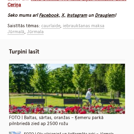
Ceriņa
Seko mums arī
Facebook,
X,
Instagram
un
Draugiem
!
Saistītās tēmas:
caurlaide
,
iebraukšanas maksa
Jūrmalā
,
Jūrmala
Turpini lasīt
FOTO | Baltas, sārtas, oranžas – Ķemeru parkā
pilnbriedā zied ap 2500 rožu
FOTO | Olu vilcieniņš un lielformāta zaķi – Jūrmala