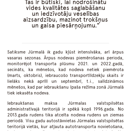
Tas ir būtiski, lai nodrošinātu
vides kvalitātes saglabāšanu
un iedzīvotāju veselības
aizsardzību, mazinot trokšņus
un gaisa piesārņojumu.
Satiksme Jūrmalā ik gadu kļūst intensīvāka, arī ārpus
vasaras sezonas. Ārpus nodevas piemērošanas perioda,
monitorējot transporta plūsmu 2021. un 2022.gadā,
secināts, ka mēnešos, kad nodeva netiek piemērota
(marts, oktobris), iebraucošo transportlīdzekļu skaits ir
lielāks nekā aprīlī un septembrī, t.i., salīdzināmos
mēnešos, kad par iebraukšanu īpaša režīma zonā Jūrmalā
tiek iekasēta nodeva.
Iebraukšanas maksa Jūrmalas valstspilsētas
administratīvajā teritorijā ir spēkā kopš 1996.gada. No
2013.gada rudens tika atcelta nodeva rudens un ziemas
periodā. Visu gadu autostāvvietas Jūrmalas valstspilsētas
teritorijā vietās, kur atļauta autotransporta novietošana,