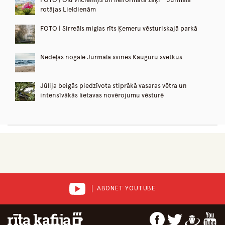
rotājas Lieldienām
FOTO | Sirreāls miglas rīts Ķemeru vēsturiskajā parkā
Nedēļas nogalē Jūrmalā svinēs Kauguru svētkus
Jūlija beigās piedzīvota stiprākā vasaras vētra un
intensīvākās lietavas novērojumu vēsturē
ABONĒT YOUTUBE