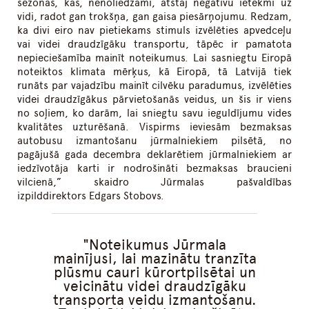
sezonas, kas, nenoliedzami, atstāj negatīvu ietekmi uz
vidi, radot gan trokšņa, gan gaisa piesārņojumu. Redzam,
ka divi eiro nav pietiekams stimuls izvēlēties apvedceļu
vai videi draudzīgāku transportu, tāpēc ir pamatota
nepieciešamība mainīt noteikumus. Lai sasniegtu Eiropā
noteiktos klimata mērķus, kā Eiropā, tā Latvijā tiek
runāts par vajadzību mainīt cilvēku paradumus, izvēlēties
videi draudzīgākus pārvietošanās veidus, un šis ir viens
no soļiem, ko darām, lai sniegtu savu ieguldījumu vides
kvalitātes uzturēšanā. Vispirms ieviesām bezmaksas
autobusu izmantošanu jūrmalniekiem pilsētā, no
pagājušā gada decembra deklarētiem jūrmalniekiem ar
iedzīvotāja karti ir nodrošināti bezmaksas braucieni
vilcienā,” skaidro Jūrmalas pašvaldības
izpilddirektors Edgars Stobovs.
Noteikumus Jūrmala
mainījusi, lai mazinātu tranzīta
plūsmu cauri kūrortpilsētai un
veicinātu videi draudzīgāku
transporta veidu izmantošanu.