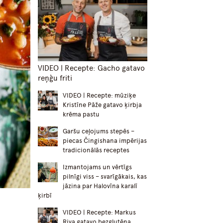
VIDEO | Recepte: Gacho gatavo
reņģu friti
VIDEO | Recepte: mūziķe
Kristīne Pāže gatavo ķirbja
krēma pastu
Garšu ceļojums stepēs –
piecas Čingishana impērijas
tradicionālās receptes
Izmantojams un vērtīgs
pilnīgi viss – svarīgākais, kas
jāzina par Halovīna karalī
ķirbī
VIDEO | Recepte: Markus
Riva gatavo bezglutēna