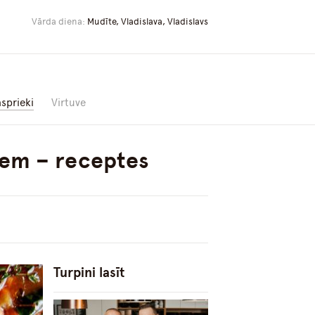
Vārda diena:
Mudīte, Vladislava, Vladislavs
asprieki
Virtuve
riem – receptes
Turpini lasīt