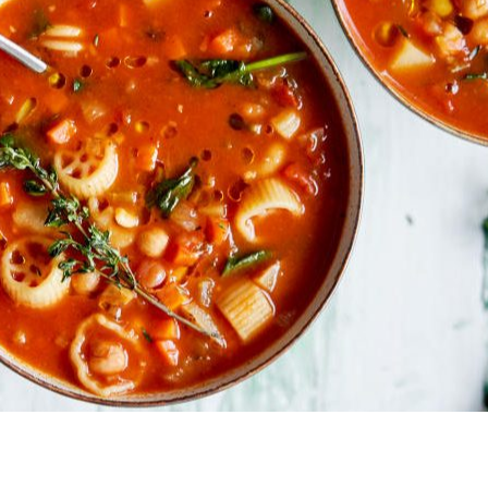
dIn
atsApp