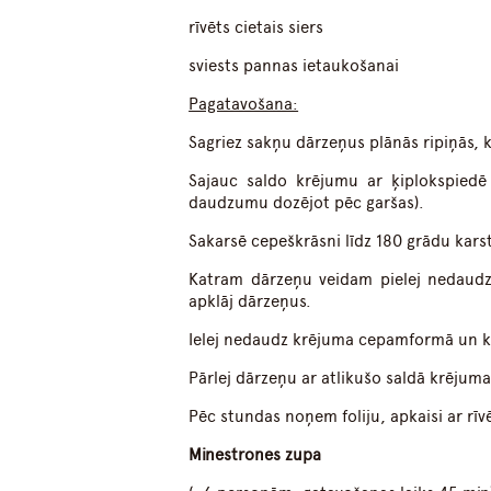
rīvēts cietais siers
sviests pannas ietaukošanai
Pagatavošana:
Sagriez sakņu dārzeņus plānās ripiņās, k
Sajauc saldo krējumu ar ķiplokspiedē 
daudzumu dozējot pēc garšas).
Sakarsē cepeškrāsni līdz 180 grādu ka
Katram dārzeņu veidam pielej nedaudz 
apklāj dārzeņus.
Ielej nedaudz krējuma cepamformā un kār
Pārlej dārzeņu ar atlikušo saldā krējuma 
Pēc stundas noņem foliju, apkaisi ar rīv
Minestrones zupa