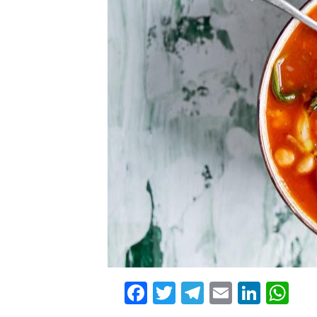
Facebook
Twitter
Telegram
Email
Linke
Wh