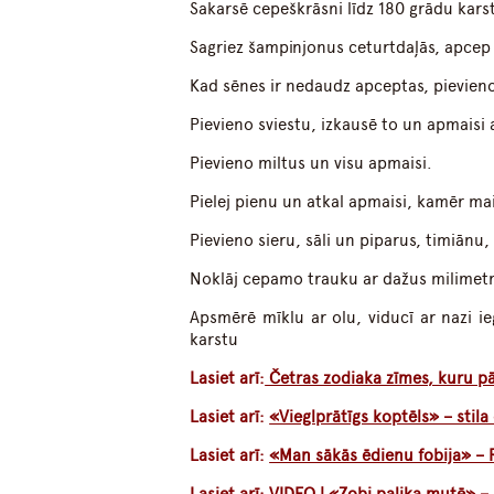
Sakarsē cepeškrāsni līdz 180 grādu kar
Sagriez šampinjonus ceturtdaļās, apcep t
Kad sēnes ir nedaudz apceptas, pievieno
Pievieno sviestu, izkausē to un apmaisi
Pievieno miltus un visu apmaisi.
Pielej pienu un atkal apmaisi, kamēr ma
Pievieno sieru, sāli un piparus, timiānu
Noklāj cepamo trauku ar dažus milimetr
Apsmērē mīklu ar olu, viducī ar nazi ie
karstu
Lasiet arī:
Četras zodiaka zīmes, kuru pārs
Lasiet arī:
«Vieglprātīgs koptēls» – stil
Lasiet arī:
«Man sākās ēdienu fobija» – 