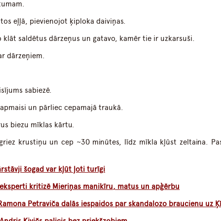
stumam.
os eļļā, pievienojot ķiploka daiviņas.
 klāt saldētus dārzeņus un gatavo, kamēr tie ir uzkarsuši.
 ar dārzeņiem.
isījums sabiezē.
, apmaisi un pārliec cepamajā traukā.
us biezu mīklas kārtu.
griez krustiņu un cep ~30 minūtes, līdz mīkla kļūst zeltaina. Pa
tāvji šogad var kļūt ļoti turīgi
a eksperti kritizē Mieriņas manikīru, matus un apģērbu
Ramona Petraviča dalās iespaidos par skandalozo braucienu uz Ķ