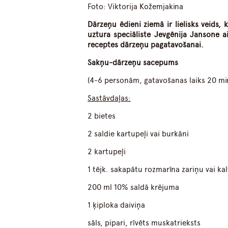
Foto: Viktorija Kožemjakina
Dārzeņu ēdieni ziemā ir lielisks veids, 
uztura speciāliste Jevgēnija Jansone a
receptes dārzeņu pagatavošanai.
Sakņu-dārzeņu sacepums
(4-6 personām, gatavošanas laiks 20 min
Sastāvdaļas:
2 bietes
2 saldie kartupeļi vai burkāni
2 kartupeļi
1 tējk. sakapātu rozmarīna zariņu vai k
200 ml 10% saldā krējuma
1 ķiploka daiviņa
sāls, pipari, rīvēts muskatrieksts