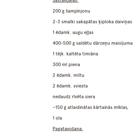
Sastāvdaļas:
200 g šampinjonu
2-3 smalki sakapātas ķiploka daiviņas
1 ēdamk. augu eļļas
400-500 g saldētu dārzeņu maisījuma
1 tējk. kaltēta timiāna
300 ml piena
2 ēdamk. miltu
2 ēdamk. sviesta
nedaudz rīvēta siera
~150 g atlaidinātas kārtainās mīklas,
1 ola
Pagatavošana: