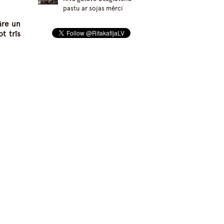
pastu ar sojas mērci
vāre un
t trīs