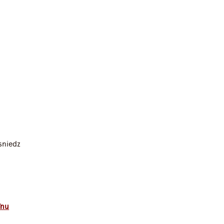
sniedz
īnu