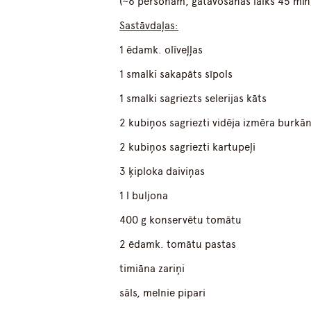
(~6 personām, gatavošanas laiks 45 min
Sastāvdaļas:
1 ēdamk. olīveļļas
1 smalki sakapāts sīpols
1 smalki sagriezts selerijas kāts
2 kubiņos sagriezti vidēja izmēra burkān
2 kubiņos sagriezti kartupeļi
3 ķiploka daiviņas
1 l buljona
400 g konservētu tomātu
2 ēdamk. tomātu pastas
timiāna zariņi
sāls, melnie pipari