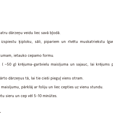
atru dārzeņu veidu liec savā bļodā.
izspiestu ķiploku, sāli, pipariem un rīvētu muskatriekstu (gar
rstumam, ietauko cepamo formu.
( ~50 g) krējuma-garšvielu maisījuma un sajauc, lai krējums p
to dārzeņus tā, lai tie cieši pieguļ viens otram.
maisījumu, pārklāj ar foliju un liec cepties uz vienu stundu.
ētu sieru un cep vēl 5-10 minūtes.