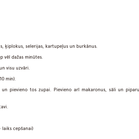
s, ķiplokus, selerijas, kartupeļus un burkānus.
p vēl dažas minūtes.
n visu uzvāri.
10 min).
 un pievieno tos zupai. Pievieno arī makaronus, sāli un pipar
tavi.
 laiks cepšanai)