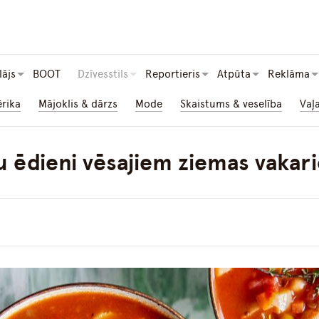
lājs
BOOT
Dzīvesstils
Reportieris
Atpūta
Reklāma
ērika
Mājoklis & dārzs
Mode
Skaistums & veselība
Vaļ
u ēdieni vēsajiem ziemas vaka