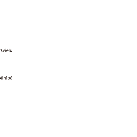
švielu
ilnībā