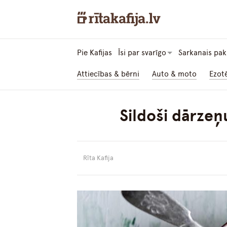
Pie Kafijas
Īsi par svarīgo
Sarkanais pak
Attiecības & bērni
Auto & moto
Ezot
Sildoši dārzeņ
Rīta Kafija