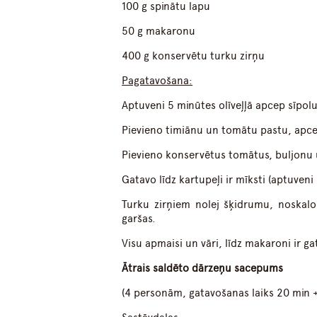
100 g spinātu lapu
50 g makaronu
400 g konservētu turku zirņu
Pagatavošana:
Aptuveni 5 minūtes olīveļļā apcep sīpolu
Pievieno timiānu un tomātu pastu, apce
Pievieno konservētus tomātus, buljonu u
Gatavo līdz kartupeļi ir mīksti (aptuveni 
Turku zirņiem nolej šķidrumu, noskalo
garšas.
Visu apmaisi un vāri, līdz makaroni ir ga
Ātrais saldēto dārzeņu sacepums
(4 personām, gatavošanas laiks 20 min +