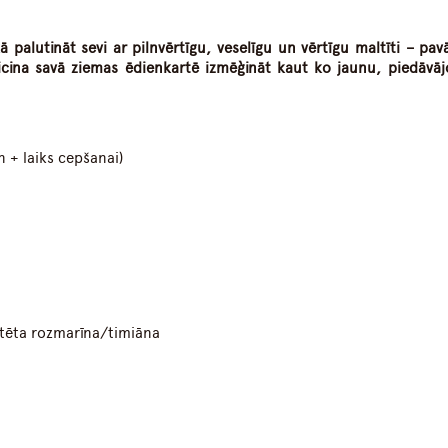
kā palutināt sevi ar pilnvērtīgu, veselīgu un vērtīgu maltīti – pa
icina savā ziemas ēdienkartē izmēģināt kaut ko jaunu, piedāvājo
 + laiks cepšanai)
altēta rozmarīna/timiāna