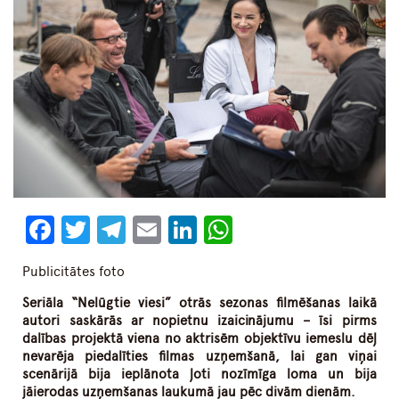
Facebook
Twitter
Telegram
Email
LinkedIn
WhatsApp
Publicitātes foto
Seriāla “Nelūgtie viesi” otrās sezonas filmēšanas laikā
autori saskārās ar nopietnu izaicinājumu – īsi pirms
dalības projektā viena no aktrisēm objektīvu iemeslu dēļ
nevarēja piedalīties filmas uzņemšanā, lai gan viņai
scenārijā bija ieplānota ļoti nozīmīga loma un bija
jāierodas uzņemšanas laukumā jau pēc divām dienām.