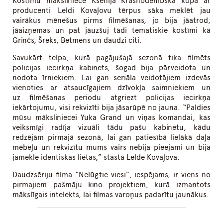
Kostīmu māksliniece Ksenija Krasnodembska kopā ar
producenti Leldi Kovaļovu tērpus sāka meklēt jau
vairākus mēnešus pirms filmēšanas, jo bija jāatrod,
jāaizņemas un pat jāuzšuj tādi tematiskie kostīmi kā
Grinčs, Šreks, Betmens un daudzi citi.
Savukārt telpa, kurā pagājušajā sezonā tika filmēts
policijas iecirkņa kabinets, šogad bija pārveidota un
nodota īrniekiem. Lai gan seriāla veidotājiem izdevās
vienoties ar atsaucīgajiem dzīvokļa saimniekiem un
uz filmēšanas periodu atgriezt policijas iecirkņa
iekārtojumu, visi rekvizīti bija jāsarūpē no jauna. “Paldies
mūsu māksliniecei Yuka Grand un viņas komandai, kas
veiksmīgi radīja vizuāli tādu pašu kabinetu, kādu
redzējām pirmajā sezonā, lai gan patiesībā lielākā daļa
mēbeļu un rekvizītu mums vairs nebija pieejami un bija
jāmeklē identiskas lietas,” stāsta Lelde Kovaļova.
Daudzsēriju filma “Nelūgtie viesi”, iespējams, ir viens no
pirmajiem pašmāju kino projektiem, kurā izmantots
mākslīgais intelekts, lai filmas varoņus padarītu jaunākus.