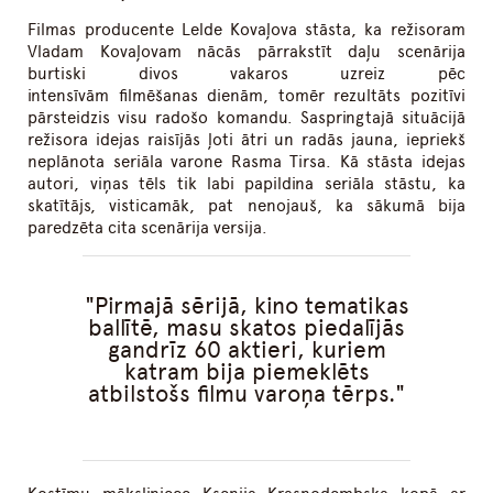
Filmas producente Lelde Kovaļova stāsta, ka režisoram
Vladam Kovaļovam nācās pārrakstīt daļu scenārija
burtiski divos vakaros uzreiz pēc
intensīvām filmēšanas dienām, tomēr rezultāts pozitīvi
pārsteidzis visu radošo komandu. Saspringtajā situācijā
režisora idejas raisījās ļoti ātri un radās jauna, iepriekš
neplānota seriāla varone Rasma Tirsa. Kā stāsta idejas
autori, viņas tēls tik labi papildina seriāla stāstu, ka
skatītājs, visticamāk, pat nenojauš, ka sākumā bija
paredzēta cita scenārija versija.
Pirmajā sērijā, kino tematikas
ballītē, masu skatos piedalījās
gandrīz 60 aktieri, kuriem
katram bija piemeklēts
atbilstošs filmu varoņa tērps.