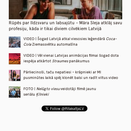
Rūpēs par līdzsvaru un labsajūtu – Māra Sleja atklāj savu
profesiju, kāda ir tikai diviem cilvēkiem Latvijā
VIDEO | Šogad Latvijā atkal viesosies leģendārā
Coca-
Cola
Ziemassvētku automašīna
VIDEO | Vēl vienai Latvijas animācijas filmai šogad dota
iespēja atkārtot
Straumes
panākumus
Pārliecinoši, taču nepatiesi – krāpnieki ar MI
pusminūtes laikā spēj klonēt balsi un radīt viltus video
FOTO |
Nelūgto viesu
veidotāji filmē jaunu
seriālu
Ķīlnieki