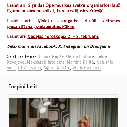
Lasiet arī:
Siguldas Opermūzikas svētku organizatori lauž
līgumu ar slavenu solisti, kura uzstājusies Krievijā
Lasiet arī:
Ķīniešu Jaungads: rituāli veiksmes
piesaistīšanai, pielabinoties Pūķim
Lasiet arī:
Nedēļas horoskops: 2. – 8. februāris
Seko mums arī
Facebook,
X,
Instagram
un
Draugiem
!
Saistītās tēmas:
Einars Repše
,
Gerda Embure
,
Lelde
Kovaļova
,
Mākslīgais intelekts
,
Mārtiņš Kalita
,
Nelūgtie
viesi
,
otrā sezona
,
Signe Dancīte
,
Vlads Kovaļovs
Turpini lasīt