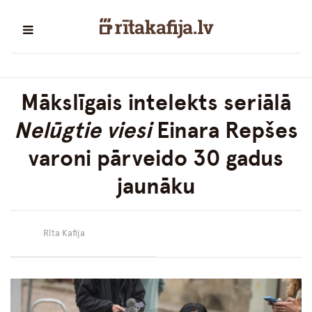
Mākslīgais intelekts seriālā
Nelūgtie viesi
Einara Repšes
varoni pārveido 30 gadus
jaunāku
Rīta Kafija