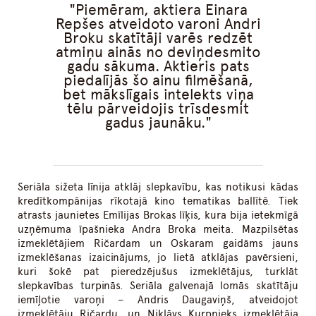
Piemēram, aktiera Einara
Repšes atveidoto varoni Andri
Broku skatītāji varēs redzēt
atmiņu ainās no deviņdesmito
gadu sākuma. Aktieris pats
piedalījās šo ainu filmēšanā,
bet mākslīgais intelekts viņa
tēlu pārveidojis trīsdesmit
gadus jaunāku.
Seriāla sižeta līnija atklāj slepkavību, kas notikusi kādas
kredītkompānijas rīkotajā kino tematikas ballītē. Tiek
atrasts jaunietes Emīlijas Brokas līķis, kura bija ietekmīgā
uzņēmuma īpašnieka Andra Broka meita. Mazpilsētas
izmeklētājiem Ričardam un Oskaram gaidāms jauns
izmeklēšanas izaicinājums, jo lietā atklājas pavērsieni,
kuri šokē pat pieredzējušus izmeklētājus, turklāt
slepkavības turpinās. Seriāla galvenajā lomās skatītāju
iemīļotie varoņi – Andris Daugaviņš, atveidojot
izmeklētāju Ričardu, un Niklāvs Kurpnieks izmeklētāja