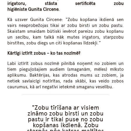
irigatoru
, stāsta
sertificēt
a
zobu
higiēnist
e
Gunit
a
Circen
e.
Kā uzsver Gunita Circene: “Zobu kopšana ikdienā sen
vairs neaprobežojas tikai ar zobu birsti un zobu pastu.
Skaistam smaidam būtiski ievērot pareizu zobu kopšanu
un secību, kam talkā nāk mutes irigators, starpzobu
birstītes, zobu diegs un citi kopšanas līdzekļi.”
Kārtīgi iztīrīt zobus – ko tas nozīmē?
Labi iztīrīt zobus nozīmē pilnībā noņemt no zobiem un
tiem pieguļošajiem audiem (smaganām, mēles) mīksto
aplikumu. Baktērijas, kas atrodas mums uz zobiem, ja
netiek savlaicīgi notīrītas, rada skābi, kas veido zobos
caurumus, kā arī negatīvi ietekmē smaganu veselību.
Zobu tīrīšana ar visiem
zināmo zobu birsti un zobu
pastu ir tikai puse no zobu
kopšanas ikdienā. Zobu
starpās pēc katras maltītes