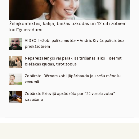
Želejkonfektes, kafija, biežas uzkodas un 12 citi zobiem
kaitīgi ieradumi
VIDEO | «Zobi palika mutē» – Andris Kivičs palicis bez
priekšzobiem
Nepareizs leņķis vai pārāk īss tīrīšanas laiks – desmit
biežākās kļūdas, tīrot zobus
Zobārste: Bērnam zobi jāpārbauda jau sešu mēnešu
vecumā
Zobārste Krievijā apsūdzēta par “22 veselu zobu”
izraušanu