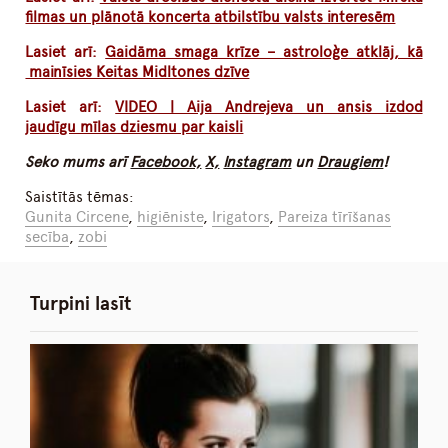
filmas un plānotā koncerta atbilstību valsts interesēm
Lasiet arī:
Gaidāma smaga krīze – astroloģe atklāj, kā
mainīsies Keitas Midltones dzīve
Lasiet arī:
VIDEO | Aija Andrejeva un ansis izdod
jaudīgu mīlas dziesmu par kaisli
Seko mums arī
Facebook,
X,
Instagram
un
Draugiem
!
Saistītās tēmas:
Gunita Circene
,
higiēniste
,
Irigators
,
Pareiza tīrīšanas
secība
,
zobi
Turpini lasīt