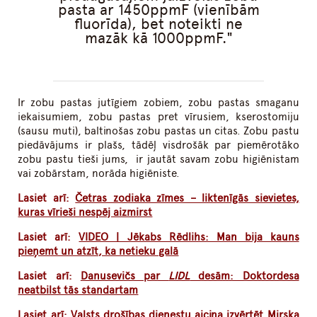
pasta ar 1450ppmF (vienībām
fluorīda), bet noteikti ne
mazāk kā 1000ppmF.
Ir zobu pastas jutīgiem zobiem, zobu pastas smaganu
iekaisumiem, zobu pastas pret vīrusiem, kserostomiju
(sausu muti), baltinošas zobu pastas un citas. Zobu pastu
piedāvājums ir plašs, tādēļ visdrošāk par piemērotāko
zobu pastu tieši jums, ir jautāt savam zobu higiēnistam
vai zobārstam, norāda higiēniste.
Lasiet arī:
Četras zodiaka zīmes – liktenīgās sievietes,
kuras vīrieši nespēj aizmirst
Lasiet arī:
VIDEO | Jēkabs Rēdlihs: Man bija kauns
pieņemt un atzīt, ka netieku galā
Lasiet arī:
Danusevičs par
LIDL
desām: Doktordesa
neatbilst tās standartam
Lasiet arī:
Valsts drošības dienestu aicina izvērtēt Mirska