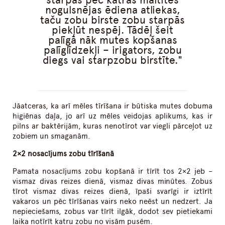
nogulsnējas ēdiena atliekas,
taču zobu birste zobu starpās
piekļūt nespēj. Tādēļ šeit
palīgā nāk mutes kopšanas
palīglīdzekļi – irigators, zobu
diegs vai starpzobu birstīte.
Jāatceras, ka arī mēles tīrīšana ir būtiska mutes dobuma
higiēnas daļa, jo arī uz mēles veidojas aplikums, kas ir
pilns ar baktērijām, kuras nenotīrot var viegli pārceļot uz
zobiem un smaganām.
2×2 nosacījums zobu tīrīšanā
Pamata nosacījums zobu kopšanā ir tīrīt tos 2×2 jeb –
vismaz divas reizes dienā, vismaz divas minūtes. Zobus
tīrot vismaz divas reizes dienā, īpaši svarīgi ir iztīrīt
vakaros un pēc tīrīšanas vairs neko neēst un nedzert. Ja
nepieciešams, zobus var tīrīt ilgāk, dodot sev pietiekami
laika notīrīt katru zobu no visām pusēm.