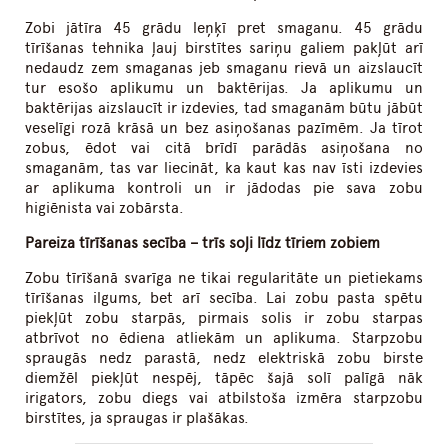
Zobi jātīra 45 grādu leņķī pret smaganu. 45 grādu
tīrīšanas tehnika ļauj birstītes sariņu galiem pakļūt arī
nedaudz zem smaganas jeb smaganu rievā un aizslaucīt
tur esošo aplikumu un baktērijas. Ja aplikumu un
baktērijas aizslaucīt ir izdevies, tad smaganām būtu jābūt
veselīgi rozā krāsā un bez asiņošanas pazīmēm. Ja tīrot
zobus, ēdot vai citā brīdī parādās asiņošana no
smaganām, tas var liecināt, ka kaut kas nav īsti izdevies
ar aplikuma kontroli un ir jādodas pie sava zobu
higiēnista vai zobārsta.
Pareiza tīrīšanas secība –
trīs
soļi līdz tīriem zobiem
Zobu tīrīšanā svarīga ne tikai regularitāte un pietiekams
tīrīšanas ilgums, bet arī secība. Lai zobu pasta spētu
piekļūt zobu starpās, pirmais solis ir zobu starpas
atbrīvot no ēdiena atliekām un aplikuma. Starpzobu
spraugās nedz parastā, nedz elektriskā zobu birste
diemžēl piekļūt nespēj, tāpēc šajā solī palīgā nāk
irigators, zobu diegs vai atbilstoša izmēra starpzobu
birstītes, ja spraugas ir plašākas.