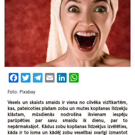
Facebook
Twitter
Telegram
Email
LinkedIn
WhatsApp
Foto: Pixabay
Vesels un skaists smaids ir viena no cilvēka vizītkartēm,
kas, pateicoties plašam zobu un mutes kopšanas līdzekļu
klāstam, mūsdienās nodrošina ikvienam iespēju
parūpēties par savu smaidu ik dienu, par to
nepārmaksājot. Kādus zobu kopšanas līdzekļus izvēlēties,
kāda ir to loma un kādēļ zobu veselībai svarīgi izmantot