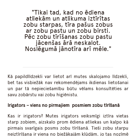
Tikai tad, kad no ēdiena
atliekām un atlikuma iztīrītas
zobu starpas, tīra pašus zobus
ar zobu pastu un zobu birsti.
Pēc zobu tīrīšanas zobu pastu
jācenšas ārā neskalot.
Noslēgumā jānotīra arī mēle.
Kā papildlīdzekli var lietot arī mutes skalojamo līdzekli,
bet tas visbiežāk nav rekomendējams ikdienas lietošanai
un par tā nepieciešamību būtu vēlams konsultēties ar
savu zobārstu vai zobu higiēnistu.
Irigators – viens no pirmajiem posmiem zobu tīrīšanā
Kas ir irigators? Mutes irigators veiksmīgi iztīra vietas
starp zobiem, aizskalo prom ēdiena atliekas un kalpo kā
pirmais svarīgais posms zobu tīrīšanā. Tieši zobu starpu
neiztīrīšana ir viena no biežākajām kļūdām, jo tas nozīmē