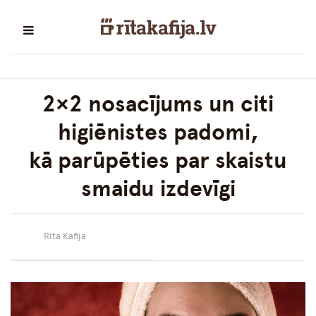
2×2 nosacījums un citi
higiēnistes padomi,
kā parūpēties par skaistu
smaidu izdevīgi
Rīta Kafija