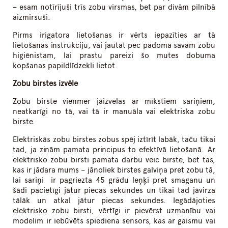
– esam notīrījuši trīs zobu virsmas, bet par divām pilnībā
aizmirsuši.
Pirms irigatora lietošanas ir vērts iepazīties ar tā
lietošanas instrukciju, vai jautāt pēc padoma savam zobu
higiēnistam, lai prastu pareizi šo mutes dobuma
kopšanas papildlīdzekli lietot.
Zobu birstes izvēl
e
Zobu birste vienmēr jāizvēlas ar mīkstiem sariņiem,
neatkarīgi no tā, vai tā ir manuāla vai elektriska zobu
birste.
Elektriskās zobu birstes zobus spēj iztīrīt labāk, taču tikai
tad, ja zinām pamata principus to efektīvā lietošanā. Ar
elektrisko zobu birsti pamata darbu veic birste, bet tas,
kas ir jādara mums – jānoliek birstes galviņa pret zobu tā,
lai sariņi ir pagriezta 45 grādu leņķī pret smaganu un
šādi pacietīgi jātur piecas sekundes un tikai tad jāvirza
tālāk un atkal jātur piecas sekundes. Iegādājoties
elektrisko zobu birsti, vērtīgi ir pievērst uzmanību vai
modelim ir iebūvēts spiediena sensors, kas ar gaismu vai