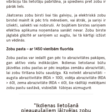
vibrāciju tās lietotāju pabrīdina, ja spiediens pret zobu ir
pārāk liels.
Jāatceras zobu birsti (vai tās galviņu, ja elektriskā zobu
birste) mainīt ik pēc trīs mēnešiem, vai ātrāk, ja sariņi ir
izliekti, saliekti vai nobiruši. Ar bojātiem birstes sariņiem
efektīva aplikuma noņemšana sanākt nevar. Zobu birste
jāglabā glāzītē ar sariņiem uz augšu, lai tā kārtīgi izžūst
un vēdinās.
Zobu pasta – ar 1450 vienībām fluorīda
Zobu pastas var iedalīt gan pēc to abrazivitātes pakāpes,
gan aktīvo vielu indikācijām. Ikdienas lietošanai būtu
jāizvēlas zobu pastas ar pēc iespējas zemāku abrazivitāti,
lai zobu tīrīšana būtu saudzīga. Kā noteikt abrazivitāti –
augsta abrazitivitāte (RDA > 100), vidēja abrazivitāte (RDA
> 60), zema abrazivitāte (RDA < 60), šie rādītāji meklējami
zobu pastu sastāvā, visbiežāk tūbiņas aizmugurē.
Ikdienas lietošanā
pieaugušajiem jāizvēlas zobu